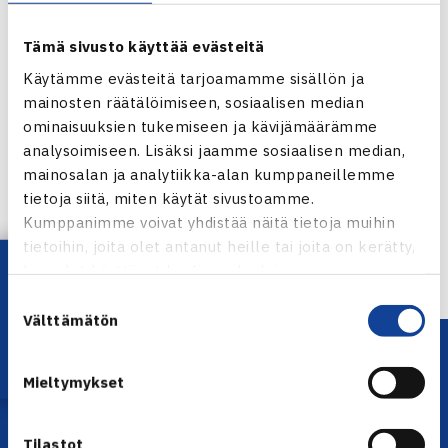
Tämä sivusto käyttää evästeitä
Käytämme evästeitä tarjoamamme sisällön ja
mainosten räätälöimiseen, sosiaalisen median
ominaisuuksien tukemiseen ja kävijämäärämme
Jaa:
analysoimiseen. Lisäksi jaamme sosiaalisen median,
mainosalan ja analytiikka-alan kumppaneillemme
tietoja siitä, miten käytät sivustoamme.
Kumppanimme voivat yhdistää näitä tietoja muihin
← Edellinen
tietoihin, joita olet antanut heille tai joita on kerätty,
Lataa OmaTennis!
kun olet käyttänyt heidän palvelujaan.
Suostumuksen
Välttämätön
valinta
Mieltymykset
Tilastot