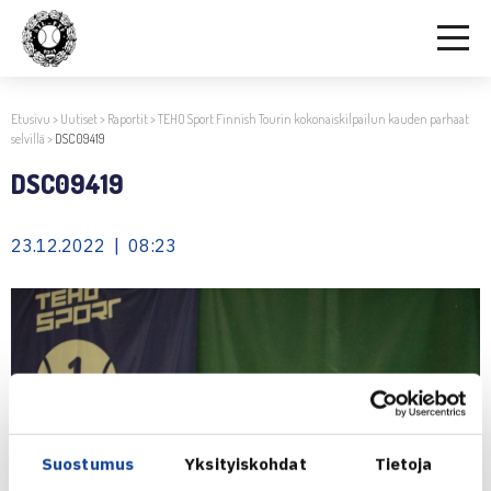
Etusivu
>
Uutiset
>
Raportit
>
TEHO Sport Finnish Tourin kokonaiskilpailun kauden parhaat
selvillä
>
DSC09419
DSC09419
23.12.2022 | 08:23
Suostumus
Yksityiskohdat
Tietoja