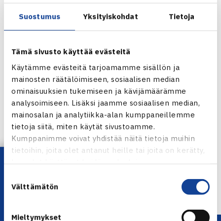
Suostumus
Yksityiskohdat
Tietoja
Tämä sivusto käyttää evästeitä
Käytämme evästeitä tarjoamamme sisällön ja
mainosten räätälöimiseen, sosiaalisen median
ominaisuuksien tukemiseen ja kävijämäärämme
analysoimiseen. Lisäksi jaamme sosiaalisen median,
mainosalan ja analytiikka-alan kumppaneillemme
Jaa:
tietoja siitä, miten käytät sivustoamme.
Kumppanimme voivat yhdistää näitä tietoja muihin
tietoihin, joita olet antanut heille tai joita on kerätty,
Lataa OmaTennis!
kun olet käyttänyt heidän palvelujaan.
← Edellinen
Suostumuksen
Välttämätön
valinta
Mieltymykset