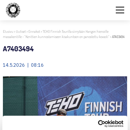
Etusivu
>
Uutiset
>
Ennakot
>
TEHO Finnish Tourilla siirrytään Hangon hienoille
massakentille – ”Kenttien kunnostamiseen kisakuntoon on panostettu kovasti”
>
A7403494
A7403494
14.5.2026 | 08:16