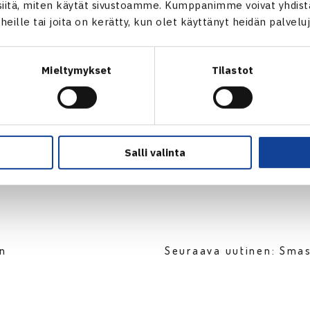
itä, miten käytät sivustoamme. Kumppanimme voivat yhdistää
t heille tai joita on kerätty, kun olet käyttänyt heidän palvelu
 Tennisliiga käynnistyy kuluvana viikonloppuna pelattavilla kahd
Mieltymykset
Tilastot
.norpetennisliiga.fi
Salli valinta
en
Seuraava uutinen: Sma