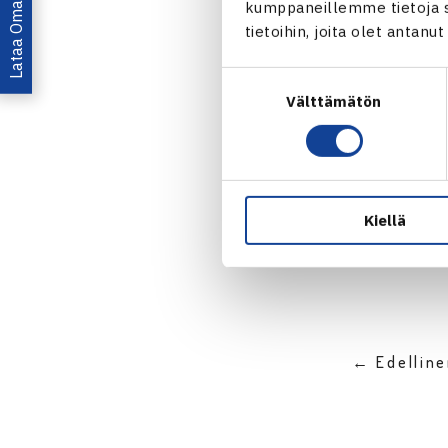
Lataa OmaTennis!
kumppaneillemme tietoja si
sijoille 1-2.
tietoihin, joita olet antanu
Miesten Norpe
Suostumuksen
Välttämätön
valinta
Lue lisää
www
Jaa:
Kiellä
← Edellin