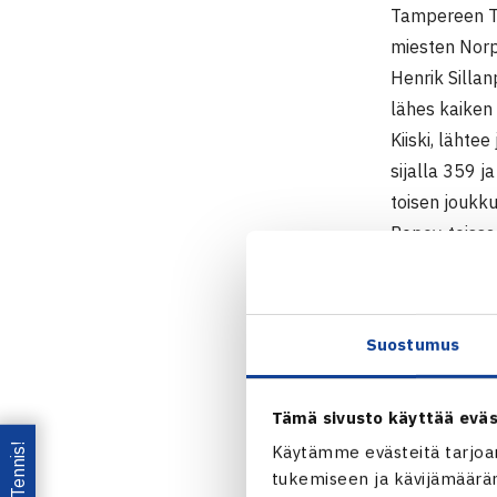
Tampereen T
miesten Norp
Henrik Silla
lähes kaiken
Kiiski, lähte
sijalla 359 j
toisen joukk
Popov, toiss
mainittujen l
Rämmal ja Te
Suostumus
Tamperelaise
pronssin. Kai
ei voi olla 
Tämä sivusto käyttää eväs
pääsy on tärk
Käytämme evästeitä tarjoa
TaTS sijoittu
tukemiseen ja kävijämääräm