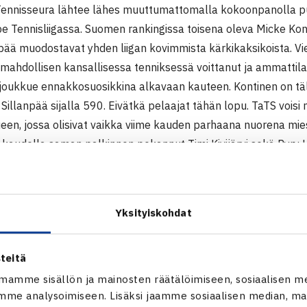
ennisseura lähtee lähes muuttumattomalla kokoonpanolla 
e Tennisliigassa. Suomen rankingissa toisena oleva Micke Ko
npää muodostavat yhden liigan kovimmista kärkikaksikoista. Vi
 mahdollisen kansallisessa tenniksessä voittanut ja ammattil
e joukkue ennakkosuosikkina alkavaan kauteen. Kontinen on täl
a Sillanpää sijalla 590. Eivätkä pelaajat tähän lopu. TaTS vois
ueen, jossa olisivat vaikka viime kauden parhaana nuorena mie
a kaudella saman palkinnon pokannut Timi Kivijärvi sekä Pyry
isäksi tamperelaisten joukkueen vahvuuteen kuuluvat Leevi Lei
ro Vilen.
Yksityiskohdat
t ovat viideltä edelliseltä kaudelta ottaneet kolme mestaruu
ken kaikkiaan seuralla on kasassa jo 16 liigamestaruutta ja a
mikään muu kuin yksi mestaruuspokaali lisää. Runkosarjassa k
teitä
eää, sillä se takaa suoran välieräpaikan ja hyvät asetelmat mi
mamme sisällön ja mainosten räätälöimiseen, sosiaalisen m
i runkosarjassa neljänneksi, mutta toimituksen arvio on, että s
me analysoimiseen. Lisäksi jaamme sosiaalisen median, mai