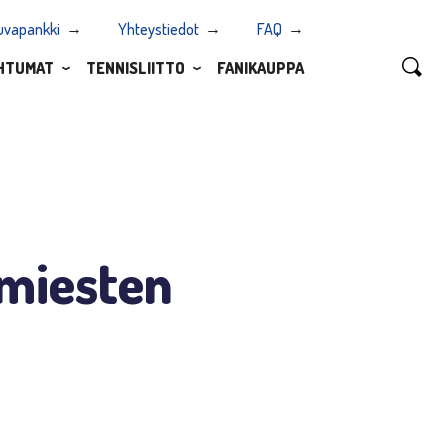
uvapankki
Yhteystiedot
FAQ
HTUMAT
TENNISLIITTO
FANIKAUPPA
miesten