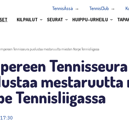
TennisÄssä
TennisClub
K
SET
KILPAILUT
SEURAT
HUIPPU-URHEILU
TAPA
ampereen Tennisseura puolustaa mestaruutta miesten Norpe Tennisliigassa
pereen Tennisseura
lustaa mestaruutta 
e Tennisliigassa
 17:30