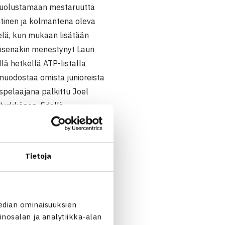
puolustamaan mestaruutta
ntinen ja kolmantena oleva
elä, kun mukaan lisätään
aisenakin menestynyt Lauri
lä hetkellä ATP-listalla
i muodostaa omista junioreista
spelaajana palkittu Joel
 Hyrkkönen. Edellä
vo, Matias Kallio, Martin
Tietoja
tta, yhden hopean ja yhden
lkavalla kaudella tavoitteena
ahden parhaan joukkoon
talipeleihin. Viime kaudella
edian ominaisuuksien
ijoitus nousee pari pykälää
nosalan ja analytiikka-alan