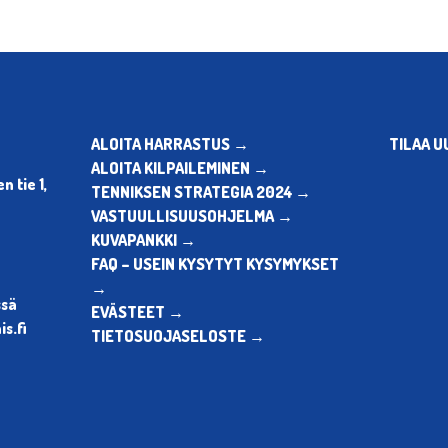
ALOITA HARRASTUS →
TILAA U
ALOITA KILPAILEMINEN →
 tie 1,
TENNIKSEN STRATEGIA 2024 →
VASTUULLISUUSOHJELMA →
KUVAPANKKI →
FAQ – USEIN KYSYTYT KYSYMYKSET
→
ssä
EVÄSTEET →
s.fi
TIETOSUOJASELOSTE →