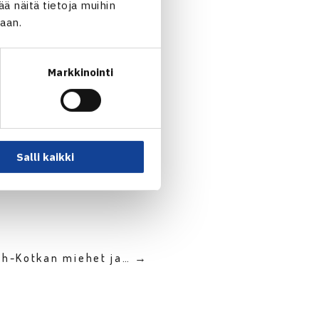
 näitä tietoja muihin
jaan.
ella kierroksella.
Markkinointi
Salli kaikki
sh-Kotkan miehet ja… →