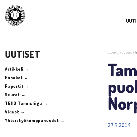
UUTI
UUTISET
Etusivu
>
Uutiset
>
T
Tam
Artikkeli →
Ennakot →
puo
Raportit →
Seurat →
Norp
TEHO Tennisliiga →
Videot →
Yhteistyökumppanuudet →
27.9.2014 |