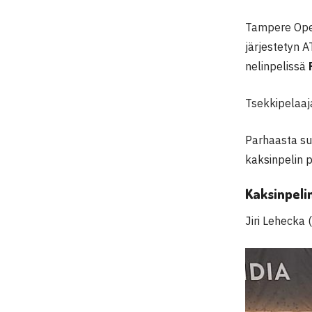
Tampere Open
järjestetyn A
nelinpelissä
Tsekkipelaaj
Parhaasta su
kaksinpelin p
Kaksinpeli
Jiri Lehecka 