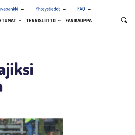
uvapankki
Yhteystiedot
FAQ
HTUMAT
TENNISLIITTO
FANIKAUPPA
jiksi
n