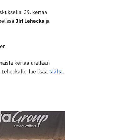
kuksella. 39. kertaa
pelissä
Jiri Lehecka
ja
en.
äistä kertaa urallaan
a Leheckalle, lue lisää
täältä
.