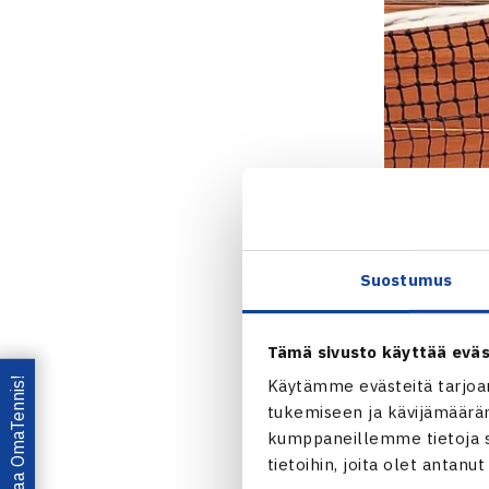
Suostumus
Tämä sivusto käyttää eväs
Lataa OmaTennis!
Käytämme evästeitä tarjoa
tukemiseen ja kävijämääräm
kumppaneillemme tietoja si
tietoihin, joita olet antanu