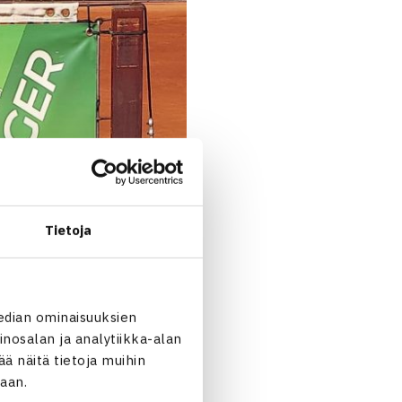
Tietoja
edian ominaisuuksien
nosalan ja analytiikka-alan
 näitä tietoja muihin
jaan.