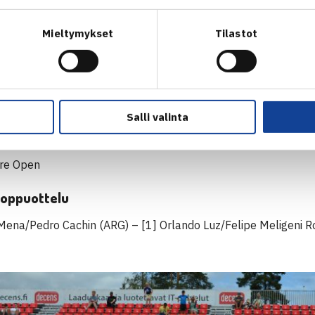
Mieltymykset
Tilastot
Salli valinta
re Open
 loppuottelu
Mena/Pedro Cachin (ARG) – [1] Orlando Luz/Felipe Meligeni Ro