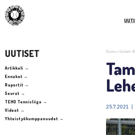
UUTI
UUTISET
Etusivu
>
Uutiset
>
R
Tamp
Artikkeli →
Ennakot →
Leh
Raportit →
Seurat →
TEHO Tennisliiga →
25.7.2021 | 
Videot →
Yhteistyökumppanuudet →