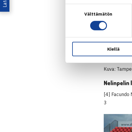
Suostumuksen
Välttämätön
valinta
Kiellä
Kuva: Tampe
Nelinpelin
[4] Facundo 
3