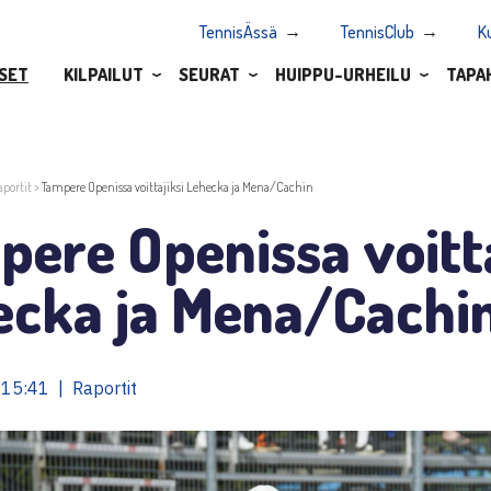
TennisÄssä
TennisClub
K
SET
KILPAILUT
SEURAT
HUIPPU-URHEILU
TAPA
aportit
>
Tampere Openissa voittajiksi Lehecka ja Mena/Cachin
ere Openissa voitta
ecka ja Mena/Cachi
15:41 | Raportit