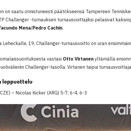
 on saatu onnistuneesti päätökseensä Tampereen Tenniskes
TP Challenger -turnauksen turnausvoittajiksi pelasivat kaksin
Facundo Mena
/
Pedro Cachin
.
a Leheckalle, 19, Challenger-turnausvoitto on uran ensimmäin
omalaissuorituksesta vastasi
Otto Virtanen
yltämällä ensimm
uolivälieriin Challenger-tasolla. Virtanen taipui turnausvoittaj
n loppuottelu
(CZE) – Nicolas Kicker (ARG) 5-7, 6-4, 6-3