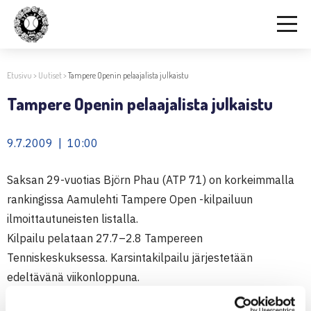
Etusivu
>
Uutiset
>
Tampere Openin pelaajalista julkaistu
Tampere Openin pelaajalista julkaistu
9.7.2009 | 10:00
Saksan 29-vuotias Björn Phau (ATP 71) on korkeimmalla
rankingissa Aamulehti Tampere Open -kilpailuun
ilmoittautuneisten listalla.
Kilpailu pelataan 27.7–2.8 Tampereen
Tenniskeskuksessa. Karsintakilpailu järjestetään
edeltävänä viikonloppuna.
Villeille korteilla ovat mukaan päässeet 19-vuotias Henri