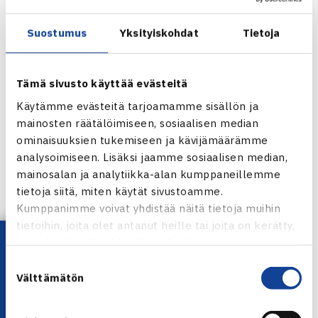
Kontinen ja 17-vuotias Henri Laaksonen.
Phau ja Saksan Florian Mayer ovat pelanneet Suomessa
Suostumus
Yksityiskohdat
Tietoja
ennenkin: Phau kohautti vuonna 2003 IPP
Openissa päihittämällä Jarkko Niemisen, ja Mayer voitti
Tämä sivusto käyttää evästeitä
Tampereen kisan kolme vuotta sitten.
Vuoden 2007 Tampere Openin finalistit, voittaja Ranskan
Käytämme evästeitä tarjoamamme sisällön ja
mainosten räätälöimiseen, sosiaalisen median
Eric Prodon ja Australian Peter Luczak ovat nyt mukana.
ominaisuuksien tukemiseen ja kävijämäärämme
analysoimiseen. Lisäksi jaamme sosiaalisen median,
Tampere Open
mainosalan ja analytiikka-alan kumppaneillemme
Jaa:
tietoja siitä, miten käytät sivustoamme.
Kumppanimme voivat yhdistää näitä tietoja muihin
tietoihin, joita olet antanut heille tai joita on kerätty,
Lataa OmaTennis!
kun olet käyttänyt heidän palvelujaan.
← Edellinen
Suostumuksen
Välttämätön
Seuraava uutinen: JTS hakee päävalmentajaa…
valinta
→