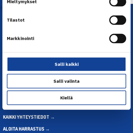
Mieltymykset
Tilastot
Markkinointi
YHTEYSTIEDOT
Salli kaikki
Olympiastadion, Paavo Nurmen tie 1, 00250 Helsinki
Puh. 010 574 3959
Salli valinta
Toimiston puhelinajat:
ma-pe klo 10.00-12.00
Kiellä
Muina aikoina olkaa yhteydessä
sähköpostitse: toimisto@tennis.fi
KAIKKI YHTEYSTIEDOT →
ALOITA HARRASTUS →