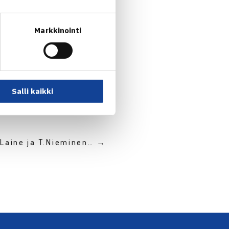
fi
n.
Markkinointi
Salli kaikki
 Laine ja T.Nieminen… →