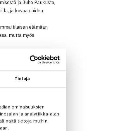
emisestä ja Juho Paukusta,
illa, ja kuvaa näiden
. Ammattilaisen elämään
nssa, mutta myös
issa: Egyptissä hiekkamyrsky
eksi on pitkä, karu ja hikinen
ai Novak Djokovic on tehty.
Tietoja
osan kuvannut Ari Heinilä ja
i palkintokategoriassa
edian ominaisuuksien
ival.it
) ja voitti lopulta
nosalan ja analytiikka-alan
 näitä tietoja muihin
jaan.