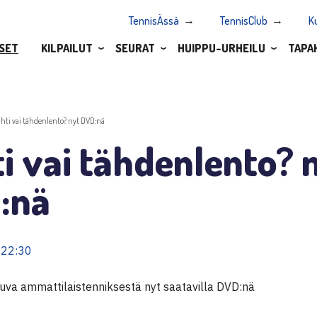
TennisÄssä
TennisClub
K
SET
KILPAILUT
SEURAT
HUIPPU-URHEILU
TAPA
ähti vai tähdenlento? nyt DVD:nä
i vai tähdenlento? 
:nä
 22:30
kuva ammattilaistenniksestä nyt saatavilla DVD:nä