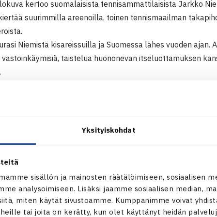
 elokuva kertoo suomalaisista tennisammattilaisista Jarkko Ni
 kiertää suurimmilla areenoilla, toinen tennismaailman takapiho
roista.
eurasi Niemistä kisareissuilla ja Suomessa lähes vuoden ajan
, vastoinkäymisiä, taistelua huononevan itseluottamuksen ka
.
i tietä ammattilaisympyröihin usein varsin karuissa olosuhte
nauksen ja Intiassa vatsatauti vaivasi pelaajia. Tie ammattilais
 mahdu kuin kourallinen tuhansista pyrkijöistä.
i myös sitä, mistä tähdet, kuten Rafael Nadal, Roger Federer t
Yksityiskohdat
tilaaman elokuvan on käsikirjoittanut, ohjannut ja suurimman 
tion Oy.
teitä
? (Tähti vai Tähdenlento?) oli voittajaehdokkaana neljässä er
mamme sisällön ja mainosten räätälöimiseen, sosiaalisen m
lermon kansainvälisillä elokuvafestivaaleilla.(
www.sportfilmfest
me analysoimiseen. Lisäksi jaamme sosiaalisen median, mai
yö” –palkinnon.
itä, miten käytät sivustoamme. Kumppanimme voivat yhdistää
t heille tai joita on kerätty, kun olet käyttänyt heidän palvelu