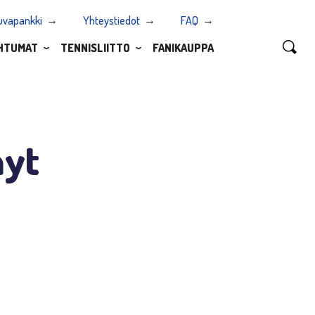
uvapankki
Yhteystiedot
FAQ
HTUMAT
TENNISLIITTO
FANIKAUPPA
nyt