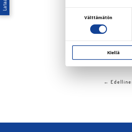
Dokumentti on
Jokaisesta my
Suostumuksen
Välttämätön
valinta
Jaa:
Kiellä
← Edellin