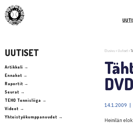
UUTI
UUTISET
Etusivu
>
Uutiset
>
T
Täht
Artikkeli →
Ennakot →
DVD
Raportit →
Seurat →
TEHO Tennisliiga →
14.1.2009 |
Videot →
Yhteistyökumppanuudet →
Heinilän elo