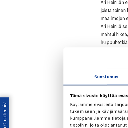
Ari Heinilän
joista toinen
maailmojen e
Ari Heinilä s
mahtui hikeä
huippuhetkiä
Paukku raivas
keskeytti tur
eikä huipulle
Elokuva tutki
Suostumus
YLE-urheilun 
sen tuotti Mo
Tämä sivusto käyttää eväs
Star or Comet
Lataa OmaTennis!
Käytämme evästeitä tarjoa
Italiassa, Pa
tukemiseen ja kävijämääräm
”Paras äänit
kumppaneillemme tietoja si
tietoihin, joita olet antanu