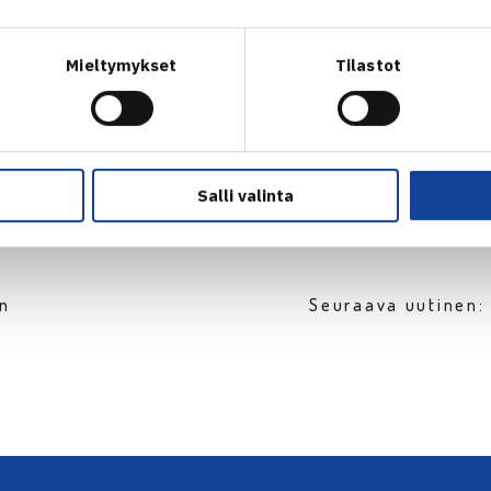
 DVD-levityksessä ja sen voi tilata osoitteesta
www.discshop.
ydystä DVD:stä ohjataan 2 euroa Tennisliiton junioritoimintaa
Mieltymykset
Tilastot
Salli valinta
en
Seuraava uutinen: