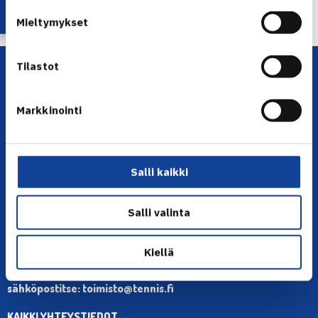
Mieltymykset
Tilastot
Markkinointi
Salli kaikki
YHTEYSTIEDOT
Olympiastadion, Paavo Nurmen tie 1, 00250 Helsinki
Salli valinta
Puh. 010 574 3959
Toimiston puhelinajat:
Kiellä
ma-pe klo 10.00-12.00
Muina aikoina olkaa yhteydessä
sähköpostitse: toimisto@tennis.fi
KAIKKI YHTEYSTIEDOT →