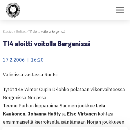
Etusivu
>
Uutiset
>
T14 aloitti voitolla Bergenissä
T14 aloitti voitolla Bergenissä
17.2.2006 | 16:20
Välierissä vastassa Ruotsi
Tytöt 14v Winter Cupin D-lohko pelataan viikonvaihteessa
Bergenissä Norjassa.
Teemu Purhon kipparoima Suomen joukkue
Leia
Kaukonen, Johanna Hyöty
ja
Else Virtanen
kohtasi
ensimmäisellä kierroksella isäntämaan Norjan joukkueen