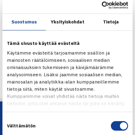
ja otti 2-1 voiton.
Leia Kaukonen voitti Julie Warnoe Nielsenin 6-2, 6-1,
mutta ykkösten ottelussa Ulrikke Eikeri kukisti Johanna
Suostumus
Yksityiskohdat
Tietoja
Hyötyn 6-4, 6-2. Nelinpelissä Leia ja Johanna voittivat
Eikerin ja Warnoe Nielsenin 6-3, 6-2.
Lohkon välierissä Suomi kohtaa lauantaina Ruotsin, joka
Tämä sivusto käyttää evästeitä
voitti ensimmäisellä kierroksella kakkoseksi sijoitetun
Käytämme evästeitä tarjoamamme sisällön ja
Tanskan.
mainosten räätälöimiseen, sosiaalisen median
ominaisuuksien tukemiseen ja kävijämäärämme
D-lohkossa ykköseksi sijoitettu Venäjä on suoraan
analysoimiseen. Lisäksi jaamme sosiaalisen median,
välierissä, jossa kohtaa voittajan ottelusta Ranska (3.) –
mainosalan ja analytiikka-alan kumppaneillemme
Luxemburg.
tietoja siitä, miten käytät sivustoamme.
Kumppanimme voivat yhdistää näitä tietoja muihin
Jaa:
tietoihin, joita olet antanut heille tai joita on kerätty,
Lataa OmaTennis!
kun olet käyttänyt heidän palvelujaan.
Suostumuksen
Välttämätön
valinta
← Edellinen
Seuraava uutinen: Suomen T 14… →