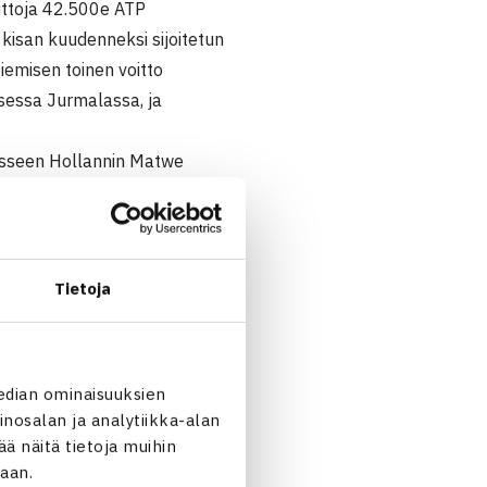
ittoja 42.500e ATP
 kisan kuudenneksi sijoitetun
emisen toinen voitto
sessa Jurmalassa, ja
äässeen Hollannin Matwe
Tietoja
edian ominaisuuksien
3
nosalan ja analytiikka-alan
 näitä tietoja muihin
1 64
jaan.