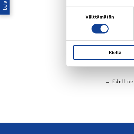
ATP Chal
Suostumuksen
Välttämätön
valinta
Jaa:
Kiellä
← Edellin