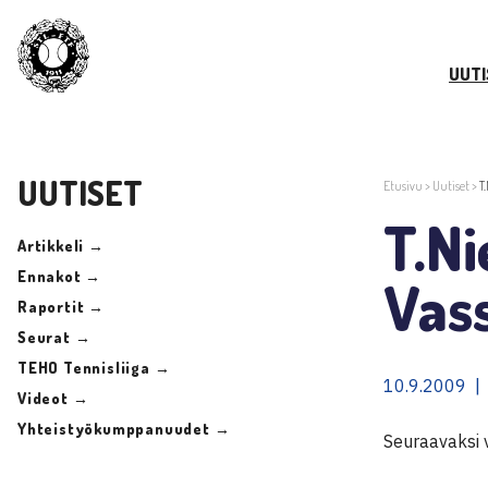
UUTI
UUTISET
Etusivu
>
Uutiset
>
T
T.Ni
Artikkeli →
Ennakot →
Vass
Raportit →
Seurat →
TEHO Tennisliiga →
10.9.2009 |
Videot →
Yhteistyökumppanuudet →
Seuraavaksi v