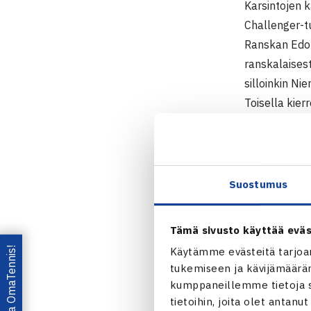
Karsintojen 
Challenger-tu
Ranskan Edou
ranskalaises
silloinkin Ni
Toisella kier
Middelkoopin
ATP Challen
5.-13.9. Alp
Suostumus
Kaksinpelin k
1.kierrosta:
Tämä sivusto käyttää eväs
2.kierrosta:
Lataa OmaTennis!
Käytämme evästeitä tarjoa
3.kierrosta 
tukemiseen ja kävijämääräm
Pääsarja
kumppaneillemme tietoja si
1.kierrosta: 
tietoihin, joita olet antanu