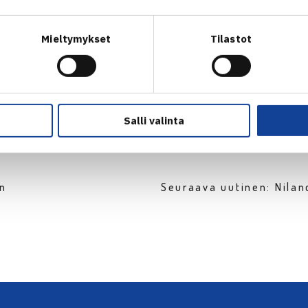
lenger-turnaus Alphen aan den Rijn’ssä
Mieltymykset
Tilastot
Salli valinta
en
Seuraava uutinen: Nilan