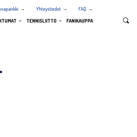
uvapankki
Yhteystiedot
FAQ
HTUMAT
TENNISLIITTO
FANIKAUPPA
-