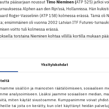
kautta pääsarjaan noussut
Timo Nieminen (
ATP 525) jatkoi vo
rnauksessa Alphen aan den Rijn’ssä, Hollannissa. Hän kukisti
ard Roger-Vasselinin (ATP 158) kolmessa erässä. Tämä oli Ni
ta; ensimmäinen oli vuonna 2002 Latvian ITF Futures-turnauk
emisen voitto tuli kolmessa erässä.
roksella torstaina Nieminen kohtaa villillä kortilla mukaan p
.
ger-turnaus 42.500e
hen aan den Rijn, Hollanti
Yksityiskohdat
arsinta
 Timo Nieminen – Tim van Terheijden Hollanti 64 62
teitä
 Nieminen – Martin Emmrich Saksa 63 64
mamme sisällön ja mainosten räätälöimiseen, sosiaalisen m
(voittajat pääsarjaan): Nieminen – Adam Chadaj Puola 46 63 6
me analysoimiseen. Lisäksi jaamme sosiaalisen median, mai
itä, miten käytät sivustoamme. Kumppanimme voivat yhdistää
Nieminen (karsija) – Edouard Roger-Vasselin Ranska (6.) 16 6
t heille tai joita on kerätty, kun olet käyttänyt heidän palvelu