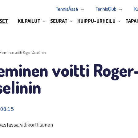
TennisÄssä
TennisClub
K
SET
KILPAILUT
SEURAT
HUIPPU-URHEILU
TAPA
.Nieminen voitti Roger-Vasselinin
eminen voitti Roger
elinin
 08:15
astassa villikorttilainen