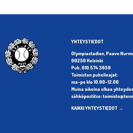
YHTEYSTIEDOT
Olympiastadion, Paavo Nurmen
00250 Helsinki
Puh. 010 574 3959
Toimiston puhelinajat:
ma-pe klo 10.00-12.00
Muina aikoina olkaa yhteyde
sähköpostitse: toimisto@tenni
KAIKKI YHTEYSTIEDOT →