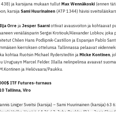
438) ja karsijana mukaan tullut
Max Wennäkoski
(ennen tät
on, karsija
Sami Huurinainen
(ATP 1344) hävisi sveitsiläiskarsi
Ilja Orre
ja
Jesper Saarni
ottivat avausvoiton ja kohtaavat puo
 saaneen venäläisparin Sergei Krotiouk/Alexander Lobkov, joka 
oitetut Chilen Hans Podlipnik-Castillon ja Espanjan Pablo San
immäisen kierroksen ottelunsa Tallinnassa pelaavat viidenneks
ka kohtaa Ruotsin Michael Ryderstedtin ja
Micke Kontinen
, j
tu Uruguayn Marcel Felder. Illalla nelinpelinsa avaavat suoma
M.Kontinen ja Heliövaara/Paukku.
000$ ITF Futures-turnaus
0 Tallinna, Viro
Jannis Liniger Sveitsi (karsija) – Sami Huurinainen (karsija) 63
levski Valko-Venäjä 64 36 63, Juho Paukku (8.) – Janis Skroder