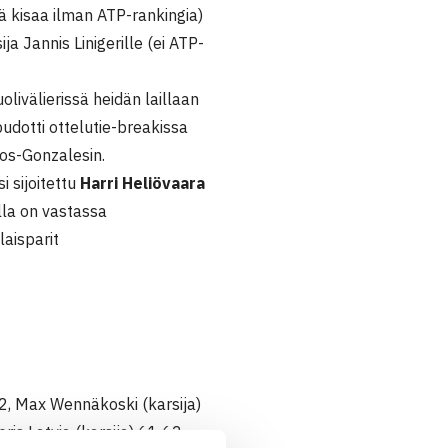
ä kisaa ilman ATP-rankingia)
ja Jannis Linigerille (ei ATP-
livälierissä heidän laillaan
pudotti ottelutie-breakissa
tos-Gonzalesin.
i sijoitettu
Harri Heliövaara
olla on vastassa
laisparit
 62, Max Wennäkoski (karsija)
is Latvia (karsija) 61 62,