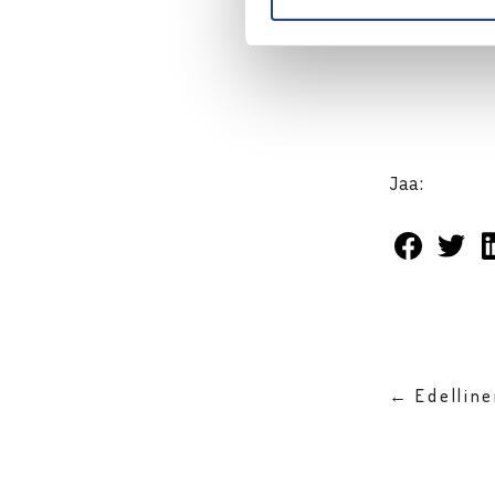
Jaa:
← Edellin