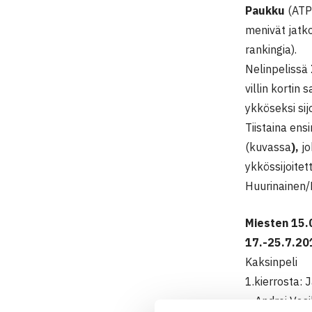
Paukku
(ATP 
menivät jatko
rankingia).
Nelinpelissä
villin kortin
ykköseksi sij
Tiistaina ens
(kuvassa
),
jo
ykkössijoitet
Huurinainen/
Miesten 15.
17.-25.7.201
Kaksinpeli
1.kierrosta: 
– Andrei Vasi