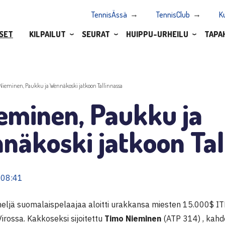
TennisÄssä
TennisClub
K
SET
KILPAILUT
SEURAT
HUIPPU-URHEILU
TAPA
.Nieminen, Paukku ja Wennäkoski jatkoon Tallinnassa
eminen, Paukku ja
näkoski jatkoon Tal
 08:41
eljä suomalaispelaajaa aloitti urakkansa miesten 15.000$ I
Virossa. Kakkoseksi sijoitettu
Timo Nieminen
(ATP 314) , kahd