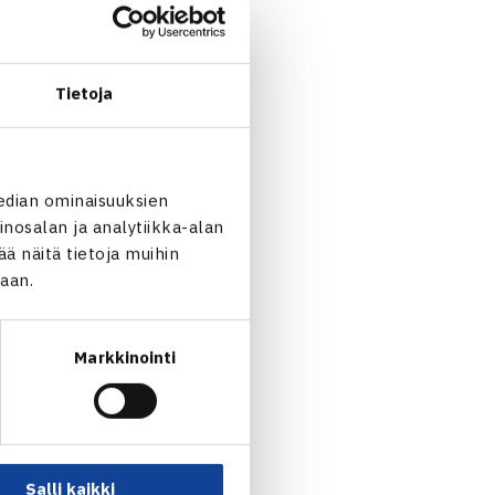
-Venäjä/Ilya Karachun Espanjan
Tietoja
edian ominaisuuksien
nosalan ja analytiikka-alan
 näitä tietoja muihin
jaan.
Markkinointi
Salli kaikki