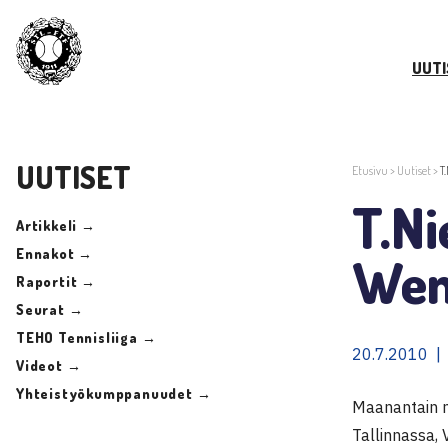
UUTI
UUTISET
Etusivu
>
Uutiset
>
T
T.Ni
Artikkeli →
Ennakot →
Wen
Raportit →
Seurat →
TEHO Tennisliiga →
20.7.2010 |
Videot →
Yhteistyökumppanuudet →
Maanantain n
Tallinnassa, 