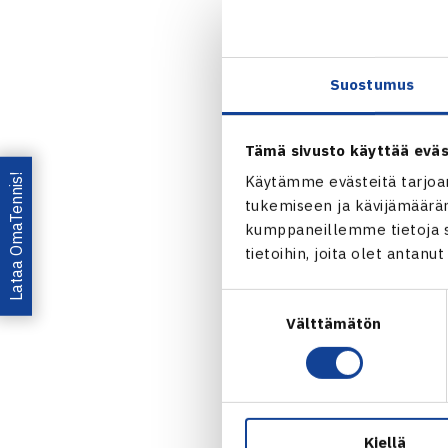
Timo Niemine
Nelinpeli
1.kierrosta: 
Suostumus
64 62
Miesten 
Tämä sivusto käyttää eväs
Lataa OmaTennis!
Käytämme evästeitä tarjoa
tukemiseen ja kävijämääräm
kumppaneillemme tietoja si
tietoihin, joita olet antanu
Suostumuksen
Välttämätön
valinta
Kiellä