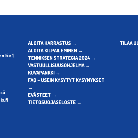
ALOITA HARRASTUS →
TILAA U
ALOITA KILPAILEMINEN →
 tie 1,
TENNIKSEN STRATEGIA 2024 →
VASTUULLISUUSOHJELMA →
KUVAPANKKI →
FAQ – USEIN KYSYTYT KYSYMYKSET
→
ssä
EVÄSTEET →
s.fi
TIETOSUOJASELOSTE →