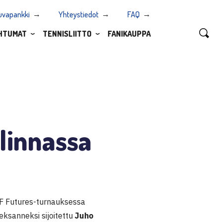
uvapankki
Yhteystiedot
FAQ
HTUMAT
TENNISLIITTO
FANIKAUPPA
linnassa
TF Futures-turnauksessa
eksanneksi sijoitettu
Juho