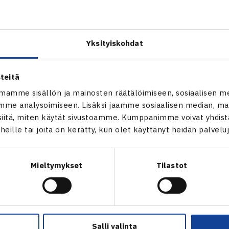
n (2.) – Romain Sichez Ranska 60 64
Ilja Orre/Jesper Saarni (villi kortti) – Fedor Doudtchik Valko
Yksityiskohdat
ITF Futures-turnaus Tallinnassa
teitä
mamme sisällön ja mainosten räätälöimiseen, sosiaalisen m
me analysoimiseen. Lisäksi jaamme sosiaalisen median, mai
itä, miten käytät sivustoamme. Kumppanimme voivat yhdistää
t heille tai joita on kerätty, kun olet käyttänyt heidän palvelu
Mieltymykset
Tilastot
Salli valinta