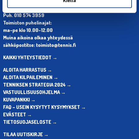
Kiellä
Olympiastadion, Paavo Nurmen tie 1, 00250 Helsinki
Puh. 010 574 3959
Toimiston puhelinajat:
ma-pe klo 10.00-12.00
Muina aikoina olkaa yhteydessä
sähköpostitse: toimisto@tennis.fi
KAIKKI YHTEYSTIEDOT →
ALOITA HARRASTUS →
ALOITA KILPAILEMINEN →
TENNIKSEN STRATEGIA 2024 →
VASTUULLISUUSOHJELMA →
KUVAPANKKI →
FAQ – USEIN KYSYTYT KYSYMYKSET →
EVÄSTEET →
TIETOSUOJASELOSTE →
TILAA UUTISKIRJE →