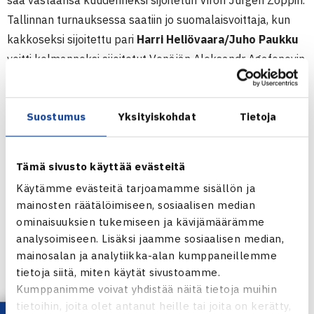
saa vastaansa kuudenneksi sijoitetun Viron Jürgen Zoppin.
Tallinnan turnauksessa saatiin jo suomalaisvoittaja, kun
kakkoseksi sijoitettu pari
Harri Heliövaara/Juho Paukku
voitti kolmanneksi sijoitetut Venäjän Aleksandr Agafonovin
ja Uruguayn Marcel Felderin.
Miesten 15.000$ ITF Futures-turnaus
Suostumus
Yksityiskohdat
Tietoja
17.-25.7.2020 Tallinna, Viro
Kaksinpeli
Tämä sivusto käyttää evästeitä
Välieriä: Timo Nieminen (2.) – Michael Ryderstedt Ruotsi
Käytämme evästeitä tarjoamamme sisällön ja
26 64 64
mainosten räätälöimiseen, sosiaalisen median
Nelipeli
ominaisuuksien tukemiseen ja kävijämäärämme
Välieriä: Harri Heliövaara/Juho Paukku (2.) – Aleksandr
analysoimiseen. Lisäksi jaamme sosiaalisen median,
Agafonov Venäjä/Marcel Felderi Uruguay 63 62
mainosalan ja analytiikka-alan kumppaneillemme
tietoja siitä, miten käytät sivustoamme.
Miesten ITF Futures-turnaus Tallinnassa
Kumppanimme voivat yhdistää näitä tietoja muihin
tietoihin, joita olet antanut heille tai joita on kerätty,