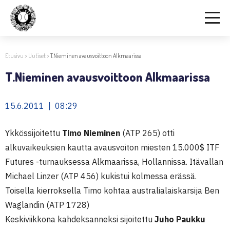
Etusivu
>
Uutiset
>
T.Nieminen avausvoittoon Alkmaarissa
T.Nieminen avausvoittoon Alkmaarissa
15.6.2011 | 08:29
Ykkössijoitettu
Timo Nieminen
(ATP 265) otti
alkuvaikeuksien kautta avausvoiton miesten 15.000$ ITF
Futures -turnauksessa Alkmaarissa, Hollannissa. Itävallan
Michael Linzer (ATP 456) kukistui kolmessa erässä.
Toisella kierroksella Timo kohtaa australialaiskarsija Ben
Waglandin (ATP 1728)
Keskiviikkona kahdeksanneksi sijoitettu
Juho Paukku