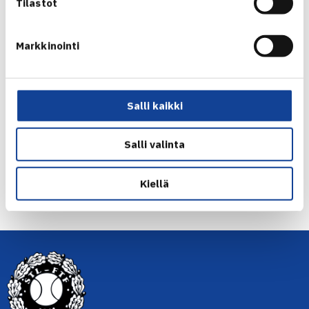
Tilastot
Markkinointi
Timo Nieminen
Jaa:
Salli kaikki
Salli valinta
← Edellinen
Kiellä
Seuraava uutinen: Pajulahden TE 14/16-
turnauksessa… →