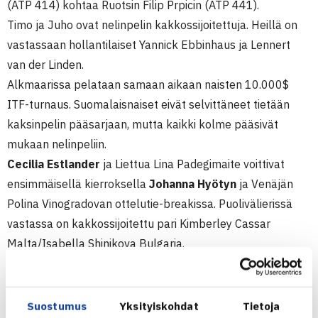
(ATP 414) kohtaa Ruotsin Filip Prpicin (ATP 441).
Timo ja Juho ovat nelinpelin kakkossijoitettuja. Heillä on
vastassaan hollantilaiset Yannick Ebbinhaus ja Lennert
van der Linden.
Alkmaarissa pelataan samaan aikaan naisten 10.000$
ITF-turnaus. Suomalaisnaiset eivät selvittäneet tietään
kaksinpelin pääsarjaan, mutta kaikki kolme pääsivät
mukaan nelinpeliin.
Cecilia Estlander
ja Liettua Lina Padegimaite voittivat
ensimmäisellä kierroksella
Johanna Hyötyn
ja Venäjän
Polina Vinogradovan ottelutie-breakissa. Puolivälierissä
vastassa on kakkossijoitettu pari Kimberley Cassar
Malta/Isabella Shinikova Bulgaria.
Leia Kaukonen
ja Ruotsin Valeria Osadchenko ovat
suoraan puolivälierissä, jossa kohtaavat kolmossijoitetut
Belgian Elyne Boeykensin ja Hollannin Ghislaine Van
Suostumus
Yksityiskohdat
Tietoja