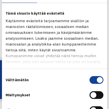
Baalin. (RN)
Tämä sivusto käyttää evästeitä
Miesten 15.000$ ITF Futures-turnaus
Käytämme evästeitä tarjoamamme sisällön ja
11.-19.6.2011 Alkmaar, Hollanti
mainosten räätälöimiseen, sosiaalisen median
Kaksinpeli
ominaisuuksien tukemiseen ja kävijämäärämme
1.kierrosta: Timo Nieminen (1.) – Michael Linzer Itävalta
analysoimiseen. Lisäksi jaamme sosiaalisen median,
75 16 62
mainosalan ja analytiikka-alan kumppaneillemme
tietoja siitä, miten käytät sivustoamme.
Naisten 10.000$ ITF-turnaus
Kumppanimme voivat yhdistää näitä tietoja muihin
12.-19.6.2011 Alkmaar, Hollanti
tietoihin, joita olet antanut heille tai joita on kerätty,
Lataa OmaTennis!
kun olet käyttänyt heidän palvelujaan.
Nelinpeli
Suostumuksen
1.kierrosta: Cecilia Estlander/Lina Padegimaite Liettua –
Välttämätön
valinta
Johanna Hyöty/Polina Vinogradova Venäjä 57 64 [10-4]
Alkmaarin ITF-turnaukset verkossa
Mieltymykset