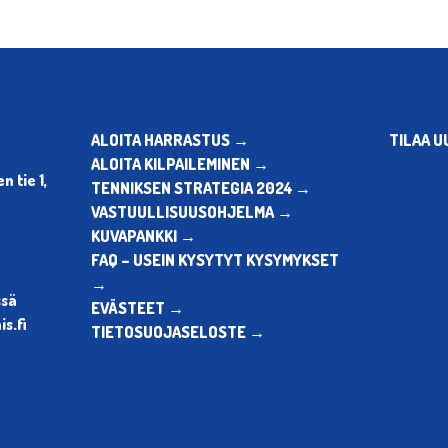
ALOITA HARRASTUS →
TILAA U
ALOITA KILPAILEMINEN →
 tie 1,
TENNIKSEN STRATEGIA 2024 →
VASTUULLISUUSOHJELMA →
KUVAPANKKI →
FAQ – USEIN KYSYTYT KYSYMYKSET
→
ssä
EVÄSTEET →
s.fi
TIETOSUOJASELOSTE →