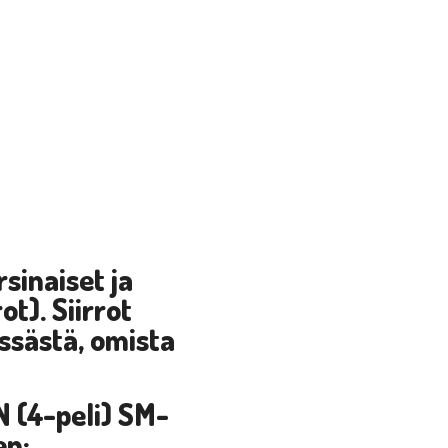
rsinaiset ja
t). Siirrot
ssästä, omista
N
(4-peli)
SM-
en: