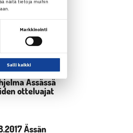
 näitä tietoja muihin
jaan.
Markkinointi
löille
Salli kaikki
hjelma Ässässä
iden otteluajat
1.8.2017 Ässän