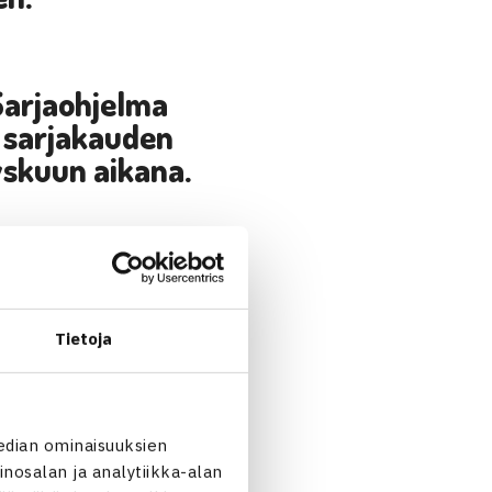
 Sarjaohjelma
n sarjakauden
yskuun aikana.
äkaudelle 2016-
Tietoja
asteliiga+sisapelikaudella/il
luettelo astuu
edian ominaisuuksien
sa kilpailuissa
nosalan ja analytiikka-alan