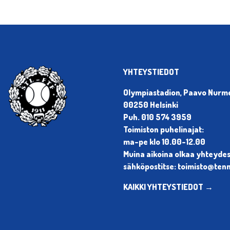
YHTEYSTIEDOT
Olympiastadion, Paavo Nurmen
00250 Helsinki
Puh. 010 574 3959
Toimiston puhelinajat:
ma-pe klo 10.00-12.00
Muina aikoina olkaa yhteyde
sähköpostitse: toimisto@tenni
KAIKKI YHTEYSTIEDOT →