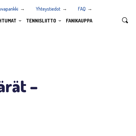
uvapankki
Yhteystiedot
FAQ
HTUMAT
TENNISLIITTO
FANIKAUPPA
ärät –