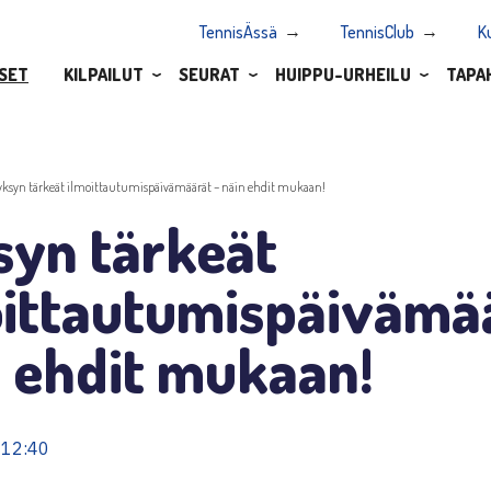
TennisÄssä
TennisClub
K
SET
KILPAILUT
SEURAT
HUIPPU-URHEILU
TAPA
yksyn tärkeät ilmoittautumispäivämäärät – näin ehdit mukaan!
syn tärkeät
oittautumispäivämä
n ehdit mukaan!
 12:40