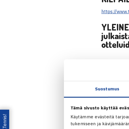
https://www.t
YLEINE
julkais
ottelui
HARRA
2017 vi
Suostumus
https://www.t
moittautumi
Tämä sivusto käyttää eväs
TASOL
Käytämme evästeitä tarjoa
voimaan
tukemiseen ja kävijämääräm