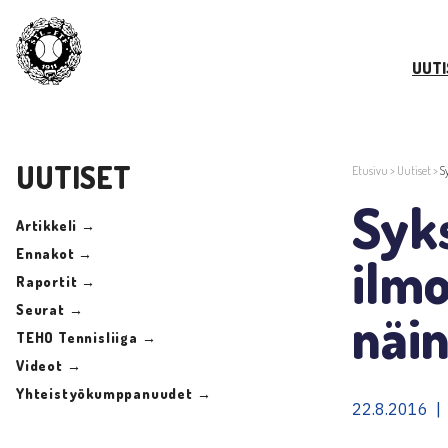
UUTI
UUTISET
Etusivu
>
Uutiset
>
S
Syk
Artikkeli →
Ennakot →
ilm
Raportit →
Seurat →
näi
TEHO Tennisliiga →
Videot →
Yhteistyökumppanuudet →
22.8.2016 |