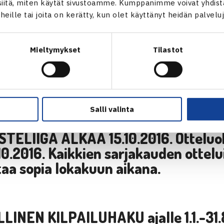
itä, miten käytät sivustoamme. Kumppanimme voivat yhdistää
9.2016.
t heille tai joita on kerätty, kun olet käyttänyt heidän palvelu
Mieltymykset
Tilastot
ILPAILUHAKU
vuodelle 2017
uu
1.-30.9.2016.
Seurojen yhteyshenki
ään ohje elokuun lopussa.
Salli valinta
TELIIGA ALKAA 15.10.2016.
Otteluo
.10.2016. Kaikkien sarjakauden ottelu
aa sopia lokakuun aikana.
LLINEN KILPAILUHAKU
ajalle 1.1.-3