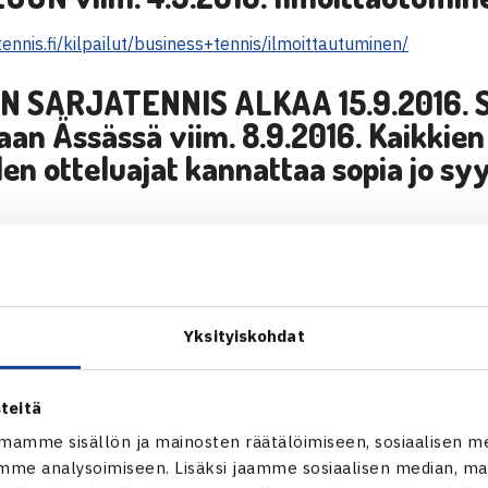
ennis.fi/kilpailut/business+tennis/ilmoittautuminen/
N SARJATENNIS ALKAA 15.9.2016
.
taan Ässässä viim. 8.9.2016. Kaikkie
den otteluajat kannattaa sopia jo sy
STELIIGAN ILMOITTAUTUMINEN
sis
im.
30.9.2016.
Ilmoittautuminen:
Yksityiskohdat
ennis.fi/kilpailut/tennisliiga+sarjatennis+ja+harrasteliiga/harr
nen/
teitä
UETTELO
julkaistaan
14.9.2016.
Uusi 
mamme sisällön ja mainosten räätälöimiseen, sosiaalisen m
 sarjatenniksessä heti ja kansallisis
me analysoimiseen. Lisäksi jaamme sosiaalisen median, mai