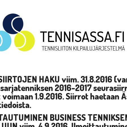
SIIRTOJEN HAKU
viim.
31.8.2016
(va
 sarjatenniksen 2016-2017 seurasiirro
 voimaan 1.9.2016. Siirrot haetaan Ä
tiedoista.
TAUTUMINEN BUSINESS TENNIKSE
LUUN
viim.
4.9.2016.
Ilmoittautumin