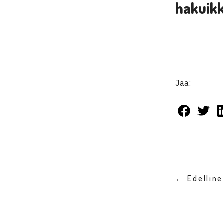
hakuik
Jaa:
← Edellin