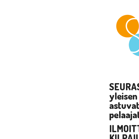
SEURA
yleisen
astuvat
pelaaja
ILMOIT
KILPAI