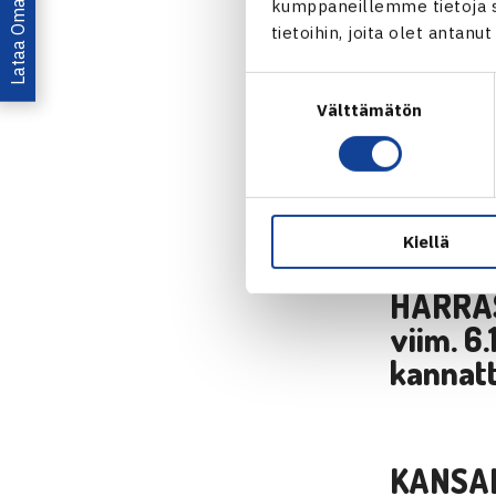
Lataa OmaTennis!
kumppaneillemme tietoja si
23.-25.
tietoihin, joita olet antanu
Suostumuksen
Välttämätön
valinta
ARVOK
tapaht
lähetet
Kiellä
HARRAS
viim. 6
kannatt
KANSA