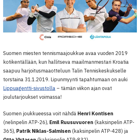
Suomen miesten tennismaajoukkue avaa vuoden 2019
kotikentällään, kun hallitseva maailmanmestari Kroatia
saapuu harjoitusmaaotteluun Talin Tenniskeskukselle
torstaina 31.1.2019. Lipunmyynti tapahtumaan on auki
Lippuagentti-sivustolla
– tämän viikon ajan ovat
joulutarjoukset voimassa!
Suomen joukkueessa voit nähdä
Henri Kontisen
(nelinpelin ATP-26),
Emil Ruusuvuoren
(kaksinpelin ATP-
365),
Patrik Niklas-Salmisen
(kaksinpelin ATP-428) ja
Otto Virtasen
(kaksinpelin ATP-832).