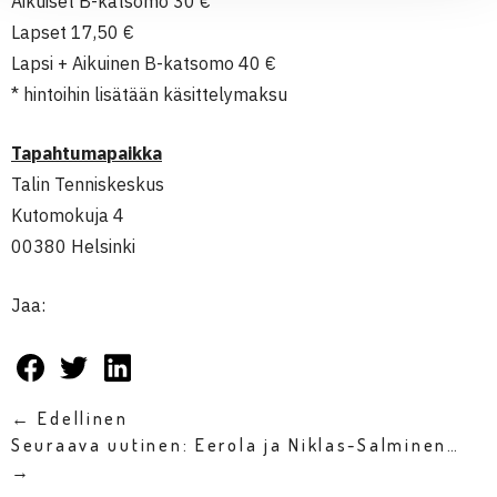
Aikuiset B-katsomo 30 €
Lapset 17,50 €
Lapsi + Aikuinen B-katsomo 40 €
* hintoihin lisätään käsittelymaksu
Tapahtumapaikka
Talin Tenniskeskus
Kutomokuja 4
00380 Helsinki
Jaa:
← Edellinen
Seuraava uutinen: Eerola ja Niklas-Salminen…
→