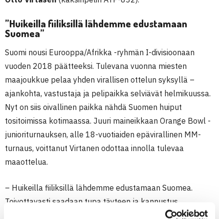
”Huikeilla fiiliksillä lähdemme edustamaan
Suomea”
Suomi nousi Eurooppa/Afrikka -ryhmän I-divisioonaan
vuoden 2018 päätteeksi. Tulevana vuonna miesten
maajoukkue pelaa yhden virallisen ottelun syksyllä –
ajankohta, vastustaja ja pelipaikka selviävät helmikuussa.
Nyt on siis oivallinen paikka nähdä Suomen huiput
tositoimissa kotimaassa. Juuri maineikkaan Orange Bowl -
junioriturnauksen, alle 18-vuotiaiden epävirallinen MM-
turnaus, voittanut Virtanen odottaa innolla tulevaa
maaottelua.
– Huikeilla fiiliksillä lähdemme edustamaan Suomea.
Toivottavasti saadaan tupa täyteen ja kannustus
kohdilleen, niin homma luistaa varmasti hienosti,