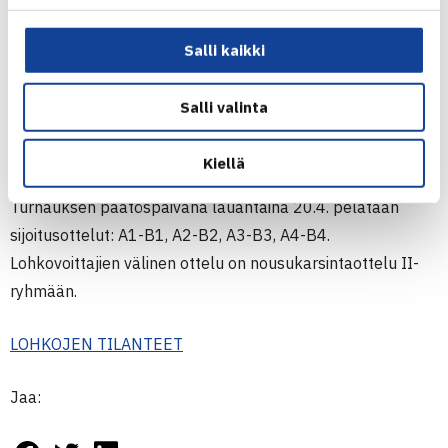
Perjantaina pelataan kolme ottelua klo 12:00 alkaen:
Suomi – Liettua, Kypros – Pohjois-Makedonia ja Algeria –
Salli kaikki
Kongo. Suomen ja Liettuan sekä Kyproksen ja Pohjois-
Makedonian välisissä otteluissa ratkaistaan
Salli valinta
nousukarsintaan etenevät joukkueet. B-lohkossa Kypros
on vahvimmin kiinni lohkovoitossa.
Kiellä
Turnauksen päätöspäivänä lauantaina 20.4. pelataan
sijoitusottelut: A1-B1, A2-B2, A3-B3, A4-B4.
Lohkovoittajien välinen ottelu on nousukarsintaottelu II-
ryhmään.
LOHKOJEN TILANTEET
Jaa: