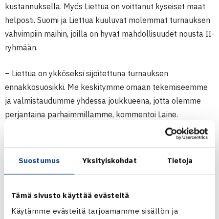
kustannuksella. Myös Liettua on voittanut kyseiset maat
helposti. Suomi ja Liettua kuuluvat molemmat turnauksen
vahvimpiin maihin, joilla on hyvät mahdollisuudet nousta II-
ryhmään.
– Liettua on ykköseksi sijoitettuna turnauksen
ennakkosuosikki. Me keskitymme omaan tekemiseemme
ja valmistaudumme yhdessä joukkueena, jotta olemme
perjantaina parhaimmillamme, kommentoi Laine.
Liettuan joukkueessa pelaavat
Joana Eidukonyte
(WTA-
776),
Iveta Daujotaite
,
Klaudija Bubelyte
ja
Emilija
Suostumus
Yksityiskohdat
Tietoja
Tverijonaite
sekä kapteeni
Edita Liachoviciute
. Liettuan
vastuunkantajina ovat olleet 24-vuotias ykköspelaaja
Eidukonyte ja 17-vuotias kakkospelaaja Daujotaite.
Tämä sivusto käyttää evästeitä
Käytämme evästeitä tarjoamamme sisällön ja