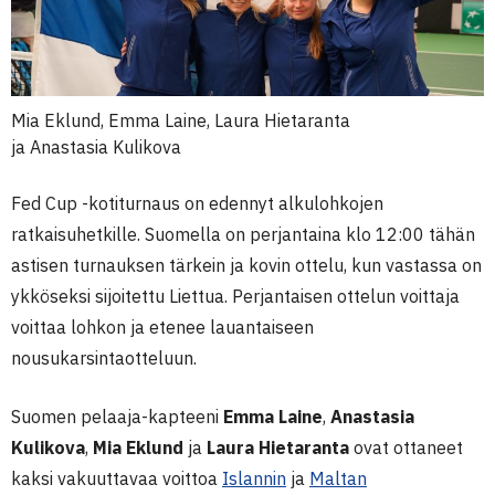
Mia Eklund, Emma Laine, Laura Hietaranta
ja Anastasia Kulikova
Fed Cup -kotiturnaus on edennyt alkulohkojen
ratkaisuhetkille. Suomella on perjantaina klo 12:00 tähän
astisen turnauksen tärkein ja kovin ottelu, kun vastassa on
ykköseksi sijoitettu Liettua. Perjantaisen ottelun voittaja
voittaa lohkon ja etenee lauantaiseen
nousukarsintaotteluun.
Suomen pelaaja-kapteeni
Emma Laine
,
Anastasia
Kulikova
,
Mia Eklund
ja
Laura Hietaranta
ovat ottaneet
kaksi vakuuttavaa voittoa
Islannin
ja
Maltan