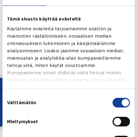
Mia Eklund
Tämä sivusto käyttää evästeitä
Käytämme evästeitä tarjoamamme sisällön ja
Päivän päätti nelinpeli, jossa Kulikova ja pelaaja-kapteeni
mainosten räätälöimiseen, sosiaalisen median
Emma Laine
jatkoivat kaksinpelien mukaisella linjalla.
ominaisuuksien tukemiseen ja kävijämäärämme
Staub/Grönholm olivat aseettomia suomalaisten vahvojen
analysoimiseen. Lisäksi jaamme sosiaalisen median,
mainosalan ja analytiikka-alan kumppaneillemme
syöttöjen ja hyökkäävän pelin kanssa. Ottelun
tietoja siitä, miten käytät sivustoamme.
lopputulokseksi kirjattiin lukemat 6-0, 6-0.
Kumppanimme voivat yhdistää näitä tietoja muihin
tietoihin, joita olet antanut heille tai joita on kerätty,
– Hyvä alku, yllättävän vähän tytöt jännittivät. Meidän
Lataa OmaTennis!
kun olet käyttänyt heidän palvelujaan.
valmistautumisemme sujui erinomaisesti ja tänään se
Suostumuksen
näkyi myös kentällä. Olemme odottaneet turnauksen
Välttämätön
valinta
alkua ja hienoa, että saimme hyvän startin, tiivisti
kapteeni Laine päivän kulun.
Mieltymykset