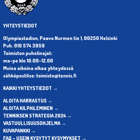
YHTEYSTIEDOT
Olympiastadion, Paavo Nurmen tie 1, 00250 Helsinki
Puh. 010 574 3959
Toimiston puhelinajat:
ma-pe klo 10.00-12.00
Muina aikoina olkaa yhteydessä
sähköpostitse: toimisto@tennis.fi
KAIKKI YHTEYSTIEDOT →
ALOITA HARRASTUS →
ALOITA KILPAILEMINEN →
TENNIKSEN STRATEGIA 2024 →
VASTUULLISUUSOHJELMA →
KUVAPANKKI →
FAQ – USEIN KYSYTYT KYSYMYKSET →