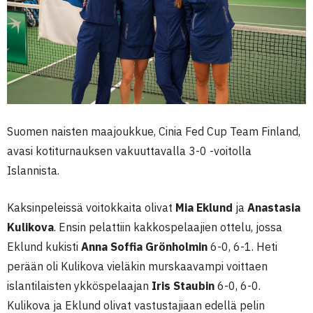
Suomen naisten maajoukkue, Cinia Fed Cup Team Finland,
avasi kotiturnauksen vakuuttavalla 3-0 -voitolla
Islannista.
Kaksinpeleissä voitokkaita olivat
Mia Eklund
ja
Anastasia
Kulikova
. Ensin pelattiin kakkospelaajien ottelu, jossa
Eklund kukisti
Anna Soffia Grönholmin
6-0, 6-1. Heti
perään oli Kulikova vieläkin murskaavampi voittaen
islantilaisten ykköspelaajan
Iris Staubin
6-0, 6-0.
Kulikova ja Eklund olivat vastustajiaan edellä pelin