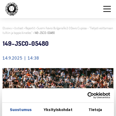
Etusivu
>
Uutiset
>
Raportit
>
Suomi hävisi Bulgarialle 2-3 Davis Cupissa – ”Tietysti voittamaan
tultiin ja tappio kirvelee.”
>
149-JSCO-05480
149-JSCO-05480
14.9.2025 | 14:38
Suostumus
Yksityiskohdat
Tietoja