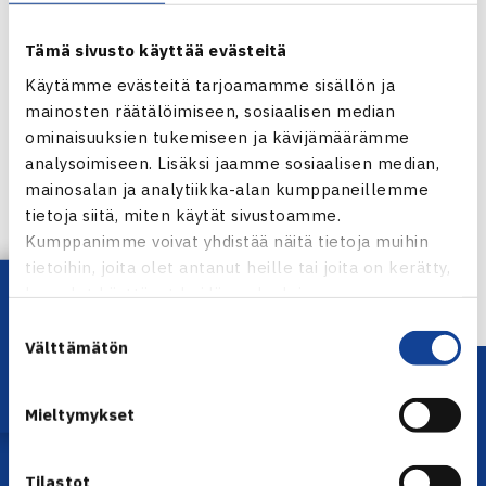
Tämä sivusto käyttää evästeitä
Käytämme evästeitä tarjoamamme sisällön ja
mainosten räätälöimiseen, sosiaalisen median
ominaisuuksien tukemiseen ja kävijämäärämme
Jaa:
analysoimiseen. Lisäksi jaamme sosiaalisen median,
mainosalan ja analytiikka-alan kumppaneillemme
tietoja siitä, miten käytät sivustoamme.
Kumppanimme voivat yhdistää näitä tietoja muihin
← Edellinen
tietoihin, joita olet antanut heille tai joita on kerätty,
Lataa OmaTennis!
kun olet käyttänyt heidän palvelujaan.
Suostumuksen
Välttämätön
valinta
Mieltymykset
Tilastot