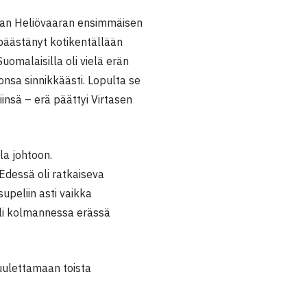
uaan Heliövaaran ensimmäisen
 päästänyt kotikentällään
omalaisilla oli vielä erän
nsa sinnikkäästi. Lopulta se
insä – erä päättyi Virtasen
la johtoon.
 Edessä oli ratkaiseva
upeliin asti vaikka
eli kolmannessa erässä
tuulettamaan toista