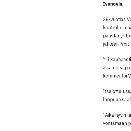
Ivanovin
.
28-vuotias Va
kontrolloimaa
päästänyt bul
jälkeen. Voit
”Ei kauheast
aika upea pa
kommentoi V
Itse otteluss
loppuun saa
”Aika hyvin lä
voittamaan pe