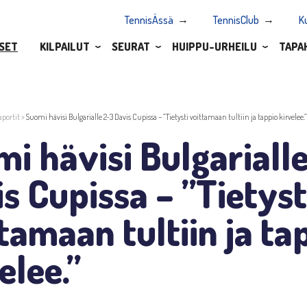
TennisÄssä
TennisClub
K
SET
KILPAILUT
SEURAT
HUIPPU-URHEILU
TAPA
aportit
>
Suomi hävisi Bulgarialle 2-3 Davis Cupissa – ”Tietysti voittamaan tultiin ja tappio kirvelee.”
i hävisi Bulgariall
s Cupissa – ”Tietyst
tamaan tultiin ja ta
elee.”