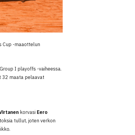
is Cup -maaottelun
Group I playoffs -vaiheessa.
at 32 maata pelaavat
Virtanen
korvasi
Eero
toksia tullut, joten verkon
ikko.