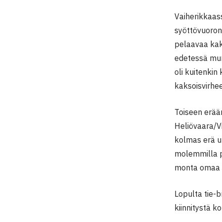
Vaiherikkaas
syöttövuoron
pelaavaa kak
edetessä mur
oli kuitenkin
kaksoisvirhe
Toiseen erään
Heliövaara/Vi
kolmas erä up
molemmilla p
monta omaa s
Lopulta tie-b
kiinnitystä k