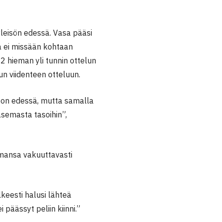
yleisön edessä. Vasa pääsi
a ei missään kohtaan
-2 hieman yli tunnin ottelun
un viidenteen otteluun.
iton edessä, mutta samalla
semasta tasoihin”,
semansa vakuuttavasti
elkeesti halusi lähteä
 päässyt peliin kiinni.”