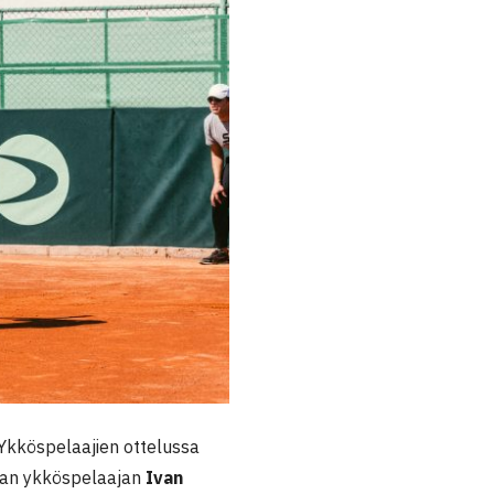
 Ykköspelaajien ottelussa
lman ykköspelaajan
Ivan