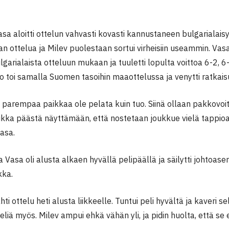
sa aloitti ottelun vahvasti kovasti kannustaneen bulgarialais
n ottelua ja Milev puolestaan sortui virheisiin useammin. Vas
garialaista otteluun mukaan ja tuuletti lopulta voittoa 6-2, 6
to toi samalla Suomen tasoihin maaottelussa ja venytti ratkais
i parempaa paikkaa ole pelata kuin tuo. Siinä ollaan pakkovo
ikka päästä näyttämään, että nostetaan joukkue vielä tappioa
asa.
a Vasa oli alusta alkaen hyvällä pelipäällä ja säilytti johtoa
kka.
hti ottelu heti alusta liikkeelle. Tuntui peli hyvältä ja kaveri s
liä myös. Milev ampui ehkä vähän yli, ja pidin huolta, että se ei