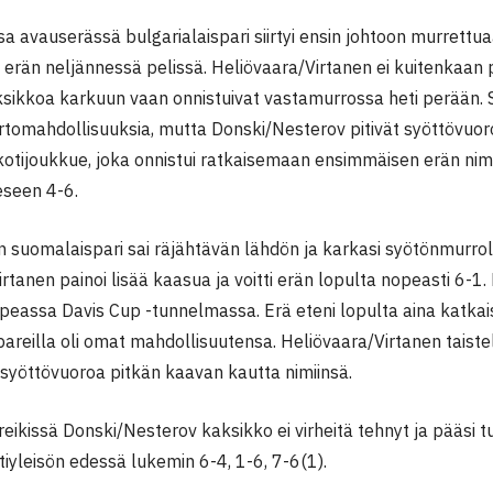
sa avauserässä bulgarialaispari siirtyi ensin johtoon murrett
 erän neljännessä pelissä. Heliövaara/Virtanen ei kuitenkaan
sikkoa karkuun vaan onnistuivat vastamurrossa heti perään. Su
tomahdollisuuksia, mutta Donski/Nesterov pitivät syöttövuoro
 kotijoukkue, joka onnistui ratkaisemaan ensimmäisen erän nimi
eseen 4-6.
 suomalaispari sai räjähtävän lähdön ja karkasi syötönmurrol
rtanen painoi lisää kaasua ja voitti erän lopulta nopeasti 6-1.
eassa Davis Cup -tunnelmassa. Erä eteni lopulta aina katkais
areilla oli omat mahdollisuutensa. Heliövaara/Virtanen taist
yöttövuoroa pitkän kaavan kautta nimiinsä.
reikissä Donski/Nesterov kaksikko ei virheitä tehnyt ja pääsi 
otiyleisön edessä lukemin 6-4, 1-6, 7-6(1).