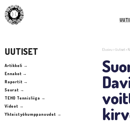
UUTI
UUTISET
Etusivu
>
Uutiset
>
R
Suom
Artikkeli →
Ennakot →
Davi
Raportit →
Seurat →
voit
TEHO Tennisliiga →
Videot →
kirv
Yhteistyökumppanuudet →