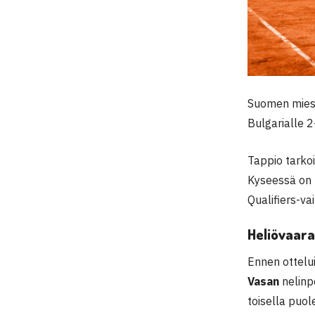
Suomen miest
Bulgarialle 2
Tappio tarko
Kyseessä on 
Qualifiers-va
Heliövaara
Ennen ottelu
Vasan
nelinp
toisella puol