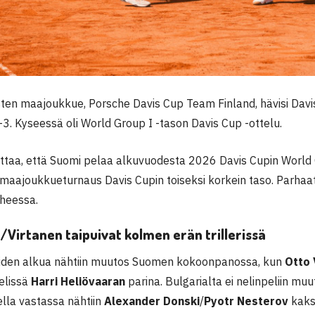
en maajoukkue, Porsche Davis Cup Team Finland, hävisi Dav
-3. Kyseessä oli World Group I -tason Davis Cup -ottelu.
ittaa, että Suomi pelaa alkuvuodesta 2026 Davis Cupin World 
maajoukkueturnaus Davis Cupin toiseksi korkein taso. Parha
iheessa.
/Virtanen taipuivat kolmen erän trillerissä
iden alkua nähtiin muutos Suomen kokoonpanossa, kun
Otto 
elissä
Harri Heliövaaran
parina. Bulgarialta ei nelinpeliin muu
ella vastassa nähtiin
Alexander Donski
/
Pyotr Nesterov
kaks