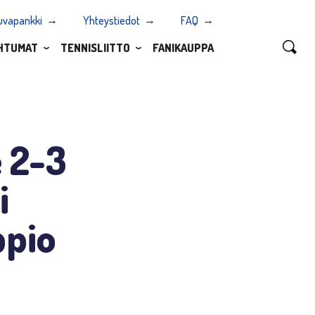
uvapankki
Yhteystiedot
FAQ
HTUMAT
TENNISLIITTO
FANIKAUPPA
e 2-3
i
ppio