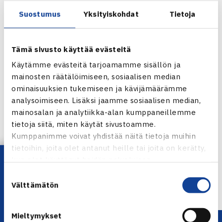
maailmanlohkon ykkös- ja kakkossijoitetut, jotka ovat aina
Suostumus
Yksityiskohdat
Tietoja
edellisen vuoden Davis Cupin loppuottelijat.(RN)
Davis Cup -rankingit
Tämä sivusto käyttää evästeitä
Käytämme evästeitä tarjoamamme sisällön ja
mainosten räätälöimiseen, sosiaalisen median
ominaisuuksien tukemiseen ja kävijämäärämme
analysoimiseen. Lisäksi jaamme sosiaalisen median,
mainosalan ja analytiikka-alan kumppaneillemme
Jaa:
tietoja siitä, miten käytät sivustoamme.
Kumppanimme voivat yhdistää näitä tietoja muihin
tietoihin, joita olet antanut heille tai joita on kerätty,
Lataa OmaTennis!
kun olet käyttänyt heidän palvelujaan.
← Edellinen
Suostumuksen
Seuraava uutinen: Suomalaiselle tappio
Välttämätön
valinta
Albuquerquen… →
Mieltymykset