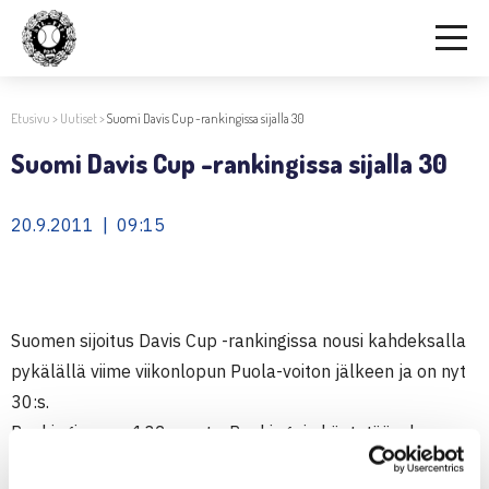
Etusivu
>
Uutiset
>
Suomi Davis Cup -rankingissa sijalla 30
Suomi Davis Cup -rankingissa sijalla 30
20.9.2011 | 09:15
Suomen sijoitus Davis Cup -rankingissa nousi kahdeksalla
pykälällä viime viikonlopun Puola-voiton jälkeen ja on nyt
30:s.
Rankingissa on 132 maata. Rankingeja käytetään, kun
sijoituksissa kaavioita tehtäessä. Poikkeuksen tekevät