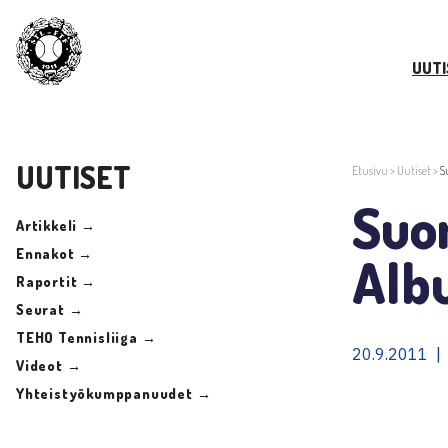
UUTI
UUTISET
Etusivu
>
Uutiset
>
S
Suom
Artikkeli →
Ennakot →
Alb
Raportit →
Seurat →
TEHO Tennisliiga →
20.9.2011 |
Videot →
Yhteistyökumppanuudet →