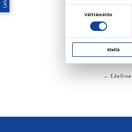
Suostumuksen
Välttämätön
valinta
Jaa:
Kiellä
← Edellin