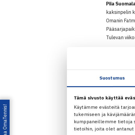
Piia Suomal
kaksinpelin 
Omanin Fatma 
Pääsarjapaik
Tulevan viiko
Naisten 75.
18.-25.9.20
Kaksinpelin k
Suostumus
2.kierrosta:
Albuquer
Tämä sivusto käyttää eväs
Lataa OmaTennis!
Käytämme evästeitä tarjoa
tukemiseen ja kävijämääräm
kumppaneillemme tietoja si
tietoihin, joita olet antanu