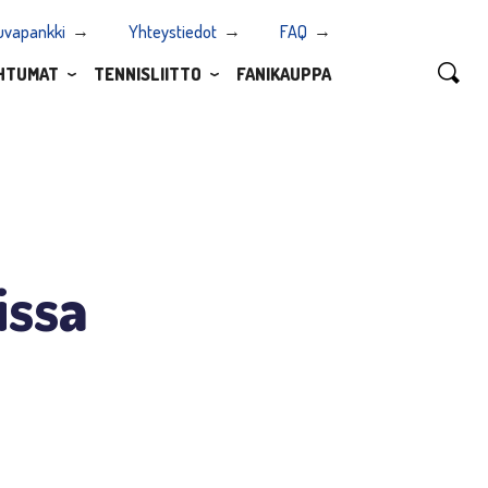
uvapankki
Yhteystiedot
FAQ
HTUMAT
TENNISLIITTO
FANIKAUPPA
issa