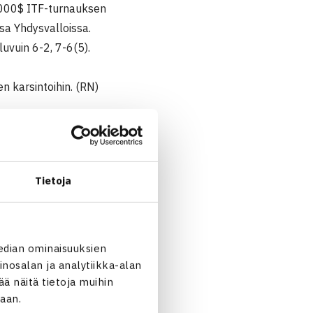
5.000$ ITF-turnauksen
a Yhdysvalloissa.
uvuin 6-2, 7-6(5).
n karsintoihin. (RN)
Tietoja
edian ominaisuuksien
nosalan ja analytiikka-alan
 näitä tietoja muihin
jaan.