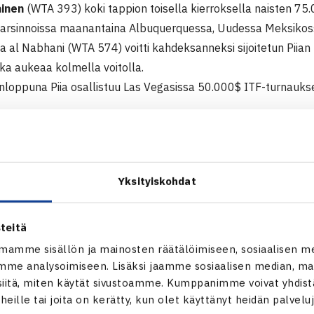
ainen
(WTA 393) koki tappion toisella kierroksella naisten 7
karsinnoissa maanantaina Albuquerquessa, Uudessa Meksikoss
al Nabhani (WTA 574) voitti kahdeksanneksi sijoitetun Piian l
ka aukeaa kolmella voitolla.
nloppuna Piia osallistuu Las Vegasissa 50.000$ ITF-turnaukse
000$ ITF-turnaus
11 Albuquerque, USA
arsinta
Yksityiskohdat
 Fatma al Nabhani Oman – Piia Suomalainen (8.) 62 76(5)
quen naisten ITF-turnaus verkossa
teitä
mamme sisällön ja mainosten räätälöimiseen, sosiaalisen m
me analysoimiseen. Lisäksi jaamme sosiaalisen median, mai
itä, miten käytät sivustoamme. Kumppanimme voivat yhdistää
t heille tai joita on kerätty, kun olet käyttänyt heidän palvelu