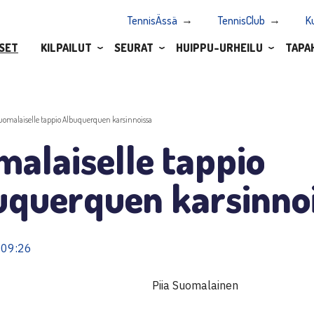
TennisÄssä
TennisClub
K
SET
KILPAILUT
SEURAT
HUIPPU-URHEILU
TAPA
uomalaiselle tappio Albuquerquen karsinnoissa
alaiselle tappio
uquerquen karsinno
 09:26
Piia Suomalainen