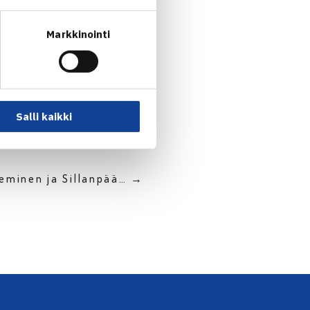
Markkinointi
Salli kaikki
ieminen ja Sillanpää… →