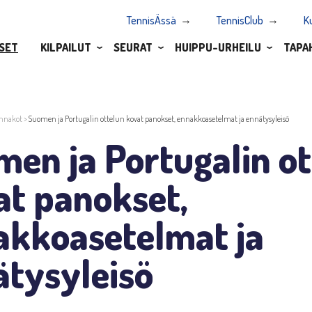
TennisÄssä
TennisClub
K
SET
KILPAILUT
SEURAT
HUIPPU-URHEILU
TAPA
nnakot
>
Suomen ja Portugalin ottelun kovat panokset, ennakkoasetelmat ja ennätysyleisö
en ja Portugalin ot
at panokset,
akkoasetelmat ja
ätysyleisö