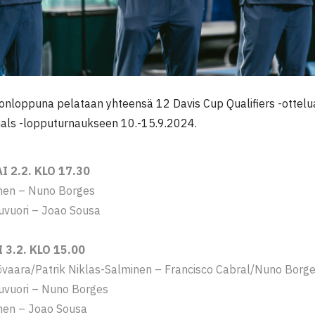
onloppuna pelataan yhteensä 12 Davis Cup Qualifiers -ottelua,
nals -lopputurnaukseen 10.-15.9.2024.
I 2.2. KLO 17.30
anen – Nuno Borges
uvuori – Joao Sousa
 3.2. KLO 15.00
iövaara/Patrik Niklas-Salminen – Francisco Cabral/Nuno Borg
uvuori – Nuno Borges
anen – Joao Sousa