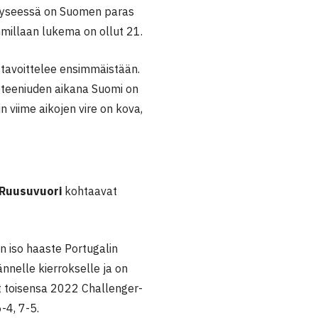
; kyseessä on Suomen paras
mmillaan lukema on ollut 21.
 tavoittelee ensimmäistään.
pteeniuden aikana Suomi on
 viime aikojen vire on kova,
 Ruusuvuori
kohtaavat
 iso haaste Portugalin
ännelle kierrokselle ja on
t toisensa 2022 Challenger-
-4, 7-5.