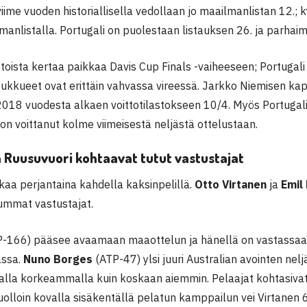
viime vuoden historiallisella vedollaan jo maailmanlistan 12.
lmanlistalla. Portugali on puolestaan listauksen 26. ja parhai
toista kertaa paikkaa Davis Cup Finals -vaiheeseen; Portugali
kkueet ovat erittäin vahvassa vireessä. Jarkko Niemisen ka
2018 vuodesta alkaen voittotilastokseen 10/4. Myös Portugalin
 on voittanut kolme viimeisestä neljästä ottelustaan.
a Ruusuvuori kohtaavat tutut vastustajat
kaa perjantaina kahdella kaksinpelillä.
Otto Virtanen
ja
Emil
tummat vastustajat.
P-166) pääsee avaamaan maaottelun ja hänellä on vastassaan
assa.
Nuno Borges
(ATP-47) ylsi juuri Australian avointen nelj
alla korkeammalla kuin koskaan aiemmin. Pelaajat kohtasiva
tuolloin kovalla sisäkentällä pelatun kamppailun vei Virtanen 6