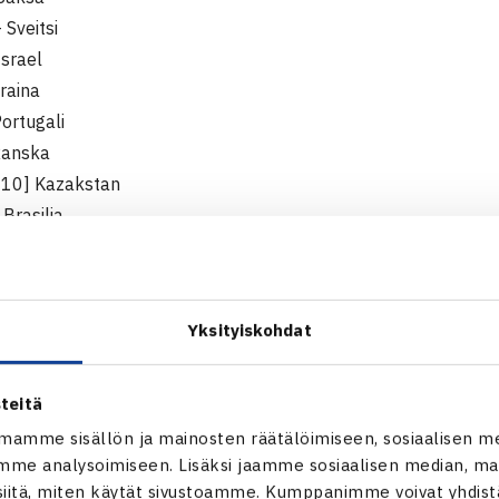
 Sveitsi
Israel
raina
ortugali
 Ranska
 [10] Kazakstan
 Brasilia
Peru
inaalivaihe järjestetään viime vuodesta tutulla kaavalla: syys
Yksityiskohdat
omissa neljässä kaupungissa neljän maan lohkoissa, joiden k
arhaan maan finaalivaiheeseen Málagaan marraskuussa.
teitä
rtugalin ottelun häviäjä puolestaan pelaa syyskuussa karsinta
mamme sisällön ja mainosten räätälöimiseen, sosiaalisen m
up Qualifers -tasolla ja hävinnyt tippuu I-ryhmään.
me analysoimiseen. Lisäksi jaamme sosiaalisen median, mai
itä, miten käytät sivustoamme. Kumppanimme voivat yhdistää