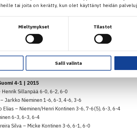
t heille tai joita on kerätty, kun olet käyttänyt heidän palvelu
visCup
Qualifiers ties
weekend upcoming!
pic.twitter.com/hMKYbYghbG
ennisliitto (@tennisfi)
February 1, 2024
Mieltymykset
Tilastot
a paikan MM-kisoissa ja johtoaseman keskinäisissä
ugali ovat kohdanneet toisensa kahdesti ja otteluvoitot ovat 1
Salli valinta
oin Portugali vei voiton kotimassakentällään 4-1. Suomi oli v
Suomi 4-1 | 2015
 Henrik Sillanpää 6-0, 6-2, 6-0
– Jarkko Nieminen 1-6, 6-3, 4-6, 3-6
 Elias – Nieminen/Henri Kontinen 3-6, 7-6(5), 6-3, 6-4
inen 6-3, 6-3, 6-4
reira Silva – Micke Kontinen 3-6, 6-1, 6-0