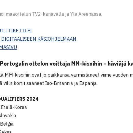
sioi maaottelun TV2-kanavalla ja Yle Areenassa.
T | TIKETTI.FI
 DIGITAALISEEN KÄSIOHJELMAAN
MASIVU
Portugalin ottelun voittaja MM-kisoihin – häviäjä k
ä MM-kisoihin ovat jo paikkansa varmistaneet viime vuoden mest
 villit kortit saaneet Iso-Britannia ja Espanja.
QUALIFIERS 2024
 Etelä-Korea
Slovakia
 Belgia
 Saksa