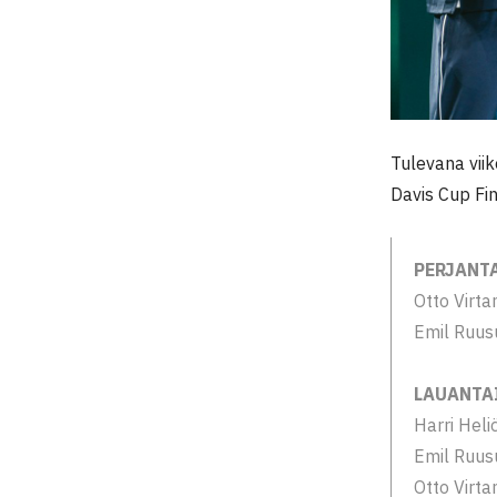
Tulevana viik
Davis Cup Fi
PERJANTA
Otto Virt
Emil Ruus
LAUANTAI
Harri Hel
Emil Ruus
Otto Virt