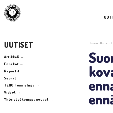
UUTI
UUTISET
Etusivu
>
Uutiset
>
E
Suom
Artikkeli →
Ennakot →
kov
Raportit →
Seurat →
enn
TEHO Tennisliiga →
Videot →
enn
Yhteistyökumppanuudet →