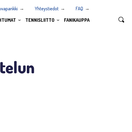
uvapankki
Yhteystiedot
FAQ
HTUMAT
TENNISLIITTO
FANIKAUPPA
telun