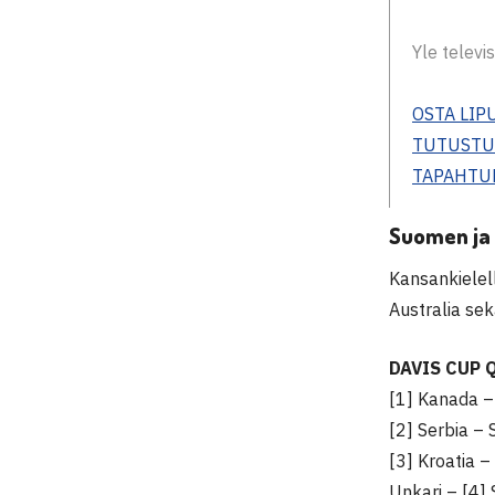
Yle televi
OSTA LIPU
TUTUSTU
TAPAHTU
Suomen ja 
Kansankielell
Australia sekä
DAVIS CUP 
[1] Kanada –
[2] Serbia – 
[3] Kroatia –
Unkari – [4]