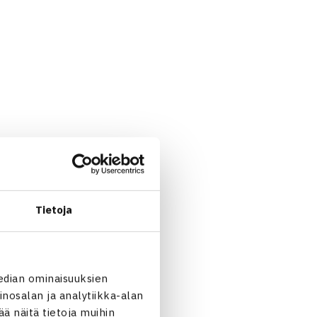
kuussa pelataan vielä
Tietoja
aksi parasta maata etenee
ottelun, jonka voittaja
edian ominaisuuksien
nosalan ja analytiikka-alan
 näitä tietoja muihin