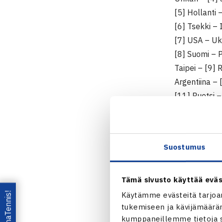
[5] Hollanti –
[6] Tsekki – 
[7] USA – Uk
[8] Suomi – P
Taipei – [9]
Argentiina –
[11] Ruotsi –
[12] Chile – 
Davis Cupin f
Suostumus
julkaisematt
kahdeksan p
Tämä sivusto käyttää eväs
Suomen ja Po
Lataa OmaTennis!
Käytämme evästeitä tarjoa
pysyy Davis C
tukemiseen ja kävijämääräm
kumppaneillemme tietoja si