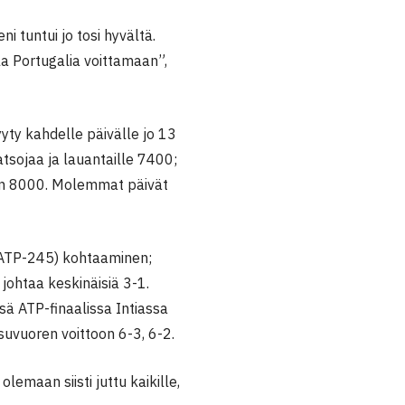
i tuntui jo tosi hyvältä.
a Portugalia voittamaan”,
yty kahdelle päivälle jo 13
sojaa ja lauantaille 7400;
on 8000. Molemmat päivät
ATP-245) kohtaaminen;
ohtaa keskinäisiä 3-1.
ä ATP-finaalissa Intiassa
uvuoren voittoon 6-3, 6-2.
olemaan siisti juttu kaikille,