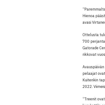
”Paremmalta o
Hienoa pääst
avasi Virtane
Ottelusta tul
700 perjanta
Gatorade Cen
rikkovat vuo
Avauspäivän 
pelaajat ova
Kuitenkin ta
2022. Viimei
”Treenit ovat 