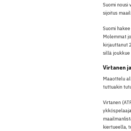
Suomi nousi 
sijoitus maai
Suomi hakee 
Molemmat jou
kirjauttanut 
sillä joukkue
Virtanen j
Maaottelu al
tuttuakin tu
Virtanen (AT
ykköspelaaj
maailmanlist
kiertueella, 