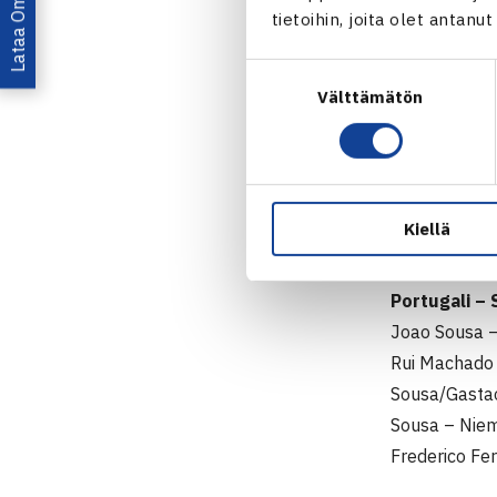
tietoihin, joita olet antanu
1️⃣2️⃣
@Da
Exciting 
Suostumuksen
— Suomen T
Välttämätön
valinta
Kumpi otta
Suomi ja Port
Kiellä
2015 ja tuoll
Portugali – 
Joao Sousa –
Rui Machado 
Sousa/Gastao
Sousa – Niem
Frederico Fer