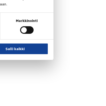
jaan.
Markkinointi
 kohtaamisissa?
-1. Viimeisin kohtaaminen oli
Salli kaikki
oitokas puolestaan 1968.