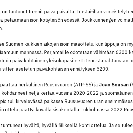
n tuntunut treenit päivä päivältä. Torstai-illan viimeistelytreen
ä pelaamaan ison kotiyleisön edessä. Joukkuehengen voimall
n.
ee Suomen kaikkien aikojen isoin maaottelu, kun lippuja on my
iaamuun mennessä. Perjantaille odotetaan vähintään 6300 kat
terin päiväkohtainen yleisökapasiteetti tennistapahtumaan 
si sitten asetetun päiväkohtaisen ennätyksen 5200.
päättää herkullinen Ruusuvuoren (ATP-55) ja
Joao Sousan
(
t kohdanneet neljä kertaa vuosina 2020-2022 ja suomalainen j
ppio tuli kirvelevässä paikassa Ruusuvuoren uran ensimmäisess
sin ottelu päättyi kovalla sisäkentällä Tukholmassa 2022 Ruus
tuntuneet hyvältä, hyvällä fiiliksellä kohti ottelua. Ja se tulee 