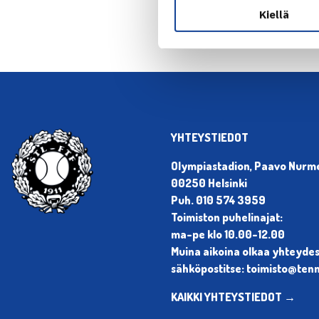
Kiellä
YHTEYSTIEDOT
Olympiastadion, Paavo Nurmen
00250 Helsinki
Puh. 010 574 3959
Toimiston puhelinajat:
ma-pe klo 10.00-12.00
Muina aikoina olkaa yhteyde
sähköpostitse: toimisto@tenni
KAIKKI YHTEYSTIEDOT →