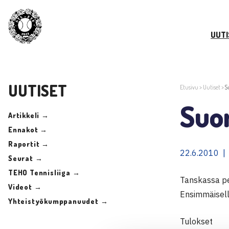
UUTI
UUTISET
Etusivu
>
Uutiset
>
S
Suo
Artikkeli →
Ennakot →
Raportit →
22.6.2010 |
Seurat →
TEHO Tennisliiga →
Tanskassa pe
Videot →
Ensimmäisellä
Yhteistyökumppanuudet →
Tulokset