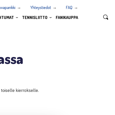
uvapankki
Yhteystiedot
FAQ
HTUMAT
TENNISLIITTO
FANIKAUPPA
assa
oiselle kierrokselle.