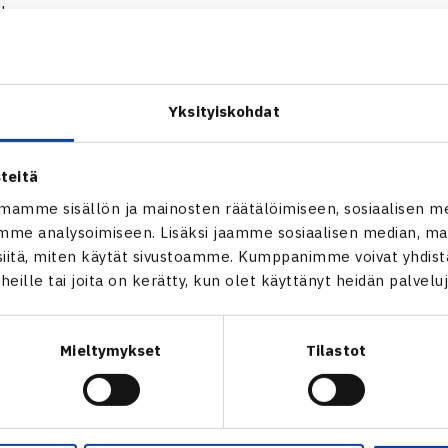
ska
etaniemi – Mathilde Baartvedt (NOR) 6-3 6-0
ard (NOR) – Hanna Tolonen 6-3 6-1
Yksityiskohdat
lliker (SUI) – Julia Rissanen 6-1 6-4
aavio
teitä
mamme sisällön ja mainosten räätälöimiseen, sosiaalisen m
me analysoimiseen. Lisäksi jaamme sosiaalisen median, mai
itä, miten käytät sivustoamme. Kumppanimme voivat yhdistää
t heille tai joita on kerätty, kun olet käyttänyt heidän palvelu
Mieltymykset
Tilastot
en
Seuraava uutinen: