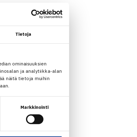
Tietoja
edian ominaisuuksien
nosalan ja analytiikka-alan
 näitä tietoja muihin
jaan.
Markkinointi
 Laine ja Saarteinen… →