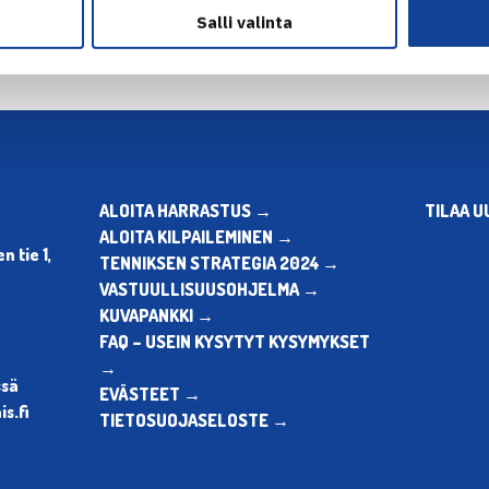
Salli valinta
ALOITA HARRASTUS →
TILAA U
ALOITA KILPAILEMINEN →
 tie 1,
TENNIKSEN STRATEGIA 2024 →
VASTUULLISUUSOHJELMA →
KUVAPANKKI →
FAQ – USEIN KYSYTYT KYSYMYKSET
→
ssä
EVÄSTEET →
s.fi
TIETOSUOJASELOSTE →