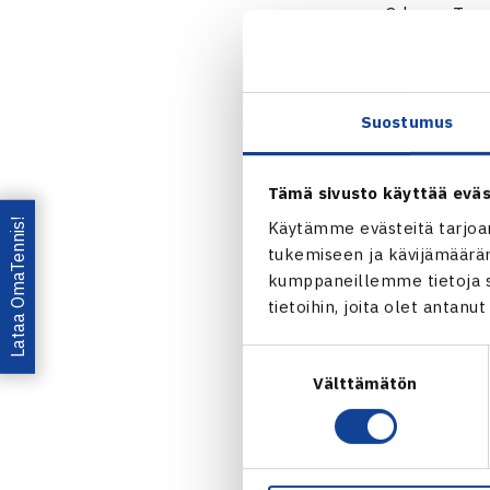
Odense, Tan
1.kierros
Alexandra Hi
Hedda Odega
Suostumus
Samantha Koe
Odense k
Tämä sivusto käyttää eväs
Lataa OmaTennis!
Käytämme evästeitä tarjoa
Jaa:
tukemiseen ja kävijämääräm
kumppaneillemme tietoja si
tietoihin, joita olet antanu
Suostumuksen
Välttämätön
valinta
← Edellin