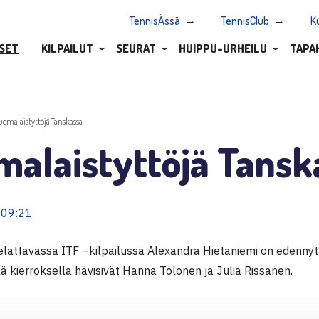
TennisÄssä
TennisClub
K
SET
KILPAILUT
SEURAT
HUIPPU-URHEILU
TAPA
uomalaistyttöjä Tanskassa
malaistyttöjä Tansk
 09:21
lattavassa ITF –kilpailussa Alexandra Hietaniemi on edennyt t
 kierroksella hävisivät Hanna Tolonen ja Julia Rissanen.