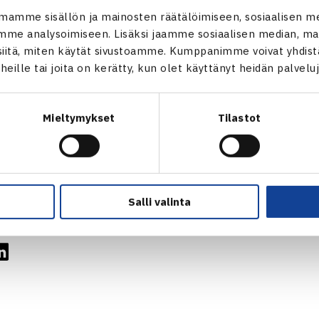
ros
mamme sisällön ja mainosten räätälöimiseen, sosiaalisen m
(NOR) – Saana Saarteinen 6-2 6-0
me analysoimiseen. Lisäksi jaamme sosiaalisen median, mai
itä, miten käytät sivustoamme. Kumppanimme voivat yhdistää
t heille tai joita on kerätty, kun olet käyttänyt heidän palvelu
ros
Mieltymykset
Tilastot
SA) / Steinherr (GER) –
Saarteinen / Unden (SWE) 6-4 6-3
kaavio
Salli valinta