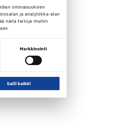
edian ominaisuuksien
nosalan ja analytiikka-alan
 näitä tietoja muihin
jaan.
Markkinointi
Salli kaikki