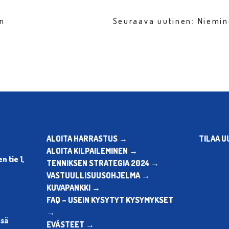
en
Seuraava uutinen: Niemi
ALOITA HARRASTUS →
TILAA U
ALOITA KILPAILEMINEN →
 tie 1,
TENNIKSEN STRATEGIA 2024 →
VASTUULLISUUSOHJELMA →
KUVAPANKKI →
FAQ – USEIN KYSYTYT KYSYMYKSET
→
ssä
EVÄSTEET →