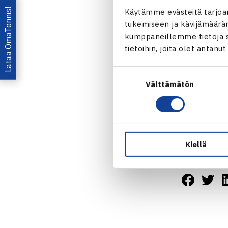
2-peli, 1.kier
Lataa OmaTennis!
Käytämme evästeitä tarjoa
Emma Flood 
tukemiseen ja kävijämääräm
kumppaneillemme tietoja si
tietoihin, joita olet antanu
Suostumuksen
4-peli, 1.kier
Välttämätön
valinta
Birioukova (U
Gausdal 
Kiellä
Jaa: