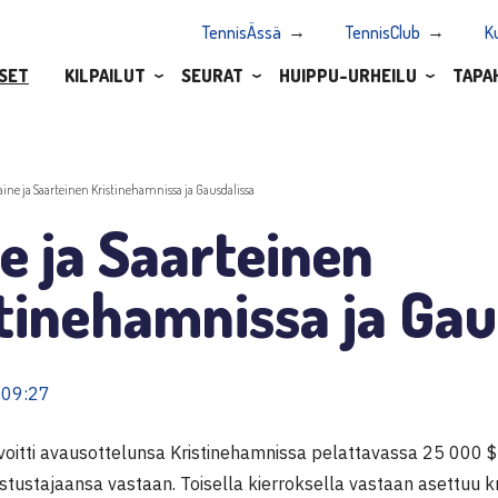
TennisÄssä
TennisClub
K
SET
KILPAILUT
SEURAT
HUIPPU-URHEILU
TAPA
aine ja Saarteinen Kristinehamnissa ja Gausdalissa
e ja Saarteinen
tinehamnissa ja Gau
 09:27
oitti avausottelunsa Kristinehamnissa pelattavassa 25 000 
astustajaansa vastaan. Toisella kierroksella vastaan asettuu kr