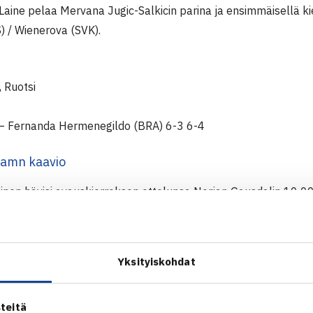
Laine pelaa Mervana Jugic-Salkicin parina ja ensimmäisellä ki
) / Wienerova (SVK).
 Ruotsi
– Fernanda Hermenegildo (BRA) 6-3 6-4
hamn kaavio
inen hävisi avauskierroksen ottelunsa Norjan Gausdalin 10 00
issä. Saarteinen pääsi pääsarjaan mukaan villillä kortilla.
Yksityiskohdat
ja
teitä