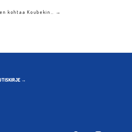
nen kohtaa Koubekin… →
UTISKIRJE →