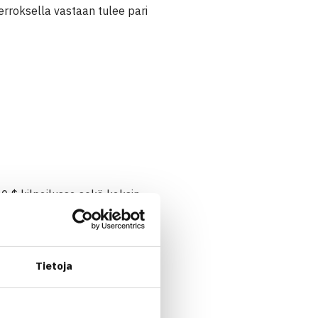
erroksella vastaan tulee pari
0 $ kilpailussa sekä kaksin-
Tietoja