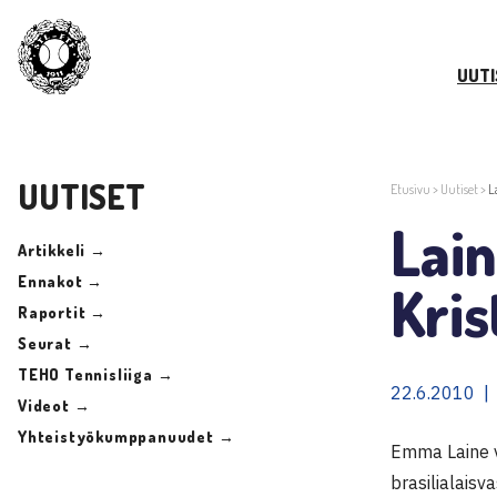
UUTI
UUTISET
Etusivu
>
Uutiset
>
L
Lain
Artikkeli →
Ennakot →
Kris
Raportit →
Seurat →
TEHO Tennisliiga →
22.6.2010 |
Videot →
Yhteistyökumppanuudet →
Emma Laine v
brasilialaisv