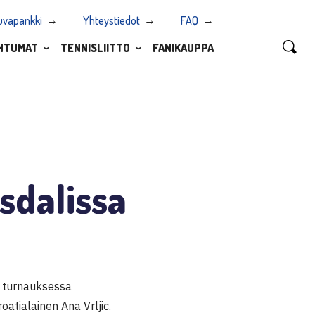
uvapankki
Yhteystiedot
FAQ
HTUMAT
TENNISLIITTO
FANIKAUPPA
sdalissa
$ turnauksessa
oatialainen Ana Vrljic.