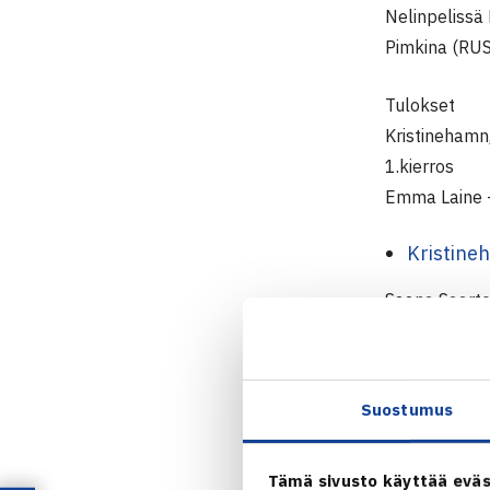
Nelinpelissä 
Pimkina (RUS
Tulokset
Kristinehamn,
1.kierros
Emma Laine 
Kristine
Saana Saarte
että nelinpel
Suostumus
Tulokset
Gausdal, Nor
Tämä sivusto käyttää eväs