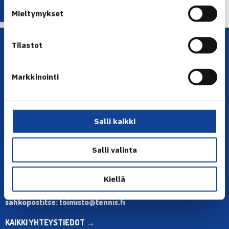
Seuraava uutinen: Fed Cupin lohkoarvonta… →
Mieltymykset
Tilastot
Markkinointi
YHTEYSTIEDOT
Salli kaikki
Olympiastadion, Paavo Nurmen tie 1, 00250 Helsinki
Salli valinta
Puh. 010 574 3959
Toimiston puhelinajat:
ma-pe klo 10.00-12.00
Kiellä
Muina aikoina olkaa yhteydessä
sähköpostitse: toimisto@tennis.fi
KAIKKI YHTEYSTIEDOT →