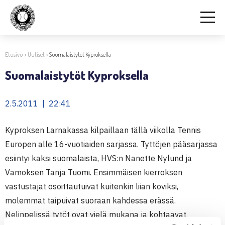
Etusivu
>
Uutiset
>
Suomalaistytöt Kyproksella
Suomalaistytöt Kyproksella
2.5.2011 | 22:41
Kyproksen Larnakassa kilpaillaan tällä viikolla Tennis
Europen alle 16-vuotiaiden sarjassa. Tyttöjen pääsarjassa
esiintyi kaksi suomalaista, HVS:n Nanette Nylund ja
Vamoksen Tanja Tuomi. Ensimmäisen kierroksen
vastustajat osoittautuivat kuitenkin liian koviksi,
molemmat taipuivat suoraan kahdessa erässä.
Nelinpelissä tytöt ovat vielä mukana ja kohtaavat