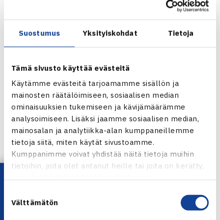
ensimmäisellä kierroksella kyproslaiset Vicky Konnarin ja
Christiana Nikiforoun.
Suostumus
Yksityiskohdat
Tietoja
Juniorien TE-pistekilpailu, alle 16-
vuotiaat(3.kategoria)
Tämä sivusto käyttää evästeitä
30.4-7.5.2011 Larnaka, Kypros
Käytämme evästeitä tarjoamamme sisällön ja
Tyttöjen kaksinpeli
mainosten räätälöimiseen, sosiaalisen median
1.kierrosta: Anastasia Trunina Venäjä (karsija) – Nanette
ominaisuuksien tukemiseen ja kävijämäärämme
Nylund 61 61 Maria Stylianou – Tanja Tuomi 64 75
analysoimiseen. Lisäksi jaamme sosiaalisen median,
mainosalan ja analytiikka-alan kumppaneillemme
Larnakan TE 16-turnaus verkossa
tietoja siitä, miten käytät sivustoamme.
Kumppanimme voivat yhdistää näitä tietoja muihin
Jaa:
tietoihin, joita olet antanut heille tai joita on kerätty,
Lataa OmaTennis!
kun olet käyttänyt heidän palvelujaan.
Suostumuksen
Välttämätön
valinta
← Edellinen