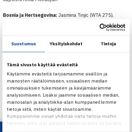
Bosnia ja Hertsegovina:
Jasmina Tinjic (WTA 275),
Mervana Jugic-Salkic (WTA 363), Ema Burgic (WTA 726),
Jasmina Kajtazovic (WTA 743) ja kapteeni Sonja Kovac
Suostumus
Yksityiskohdat
Tietoja
Georgia:
Anna Tatishvili (WTA 105), Sofia Shapatava (WTA
280), Tatia Mikadze (WTA 304), Ekaterina Gordodze (WTA
508) ja kapteeni Lali Zerekidze
Tämä sivusto käyttää evästeitä
Käytämme evästeitä tarjoamamme sisällön ja
Marokko:
Nadia Lalami (WTA 327), Fatima El Allami (WTA
mainosten räätälöimiseen, sosiaalisen median
442), Lina Bennani (WTA 681), Habiba Ifrakh (WTA 975) ja
ominaisuuksien tukemiseen ja kävijämäärämme
analysoimiseen. Lisäksi jaamme sosiaalisen median,
kapteeni Tahiri Mehdi
mainosalan ja analytiikka-alan kumppaneillemme
tietoja siitä, miten käytät sivustoamme.
Portugali:
Michelle Larcher de Brito (WTA 165), Maria
Kumppanimme voivat yhdistää näitä tietoja muihin
Joao Koehler (WTA 245), Magali de Lattre (WTA 383),
tietoihin, joita olet antanut heille tai joita on kerätty,
Barbara Luz (WTA 1014) ja kapteeni Pedro Cordeiro
kun olet käyttänyt heidän palvelujaan.