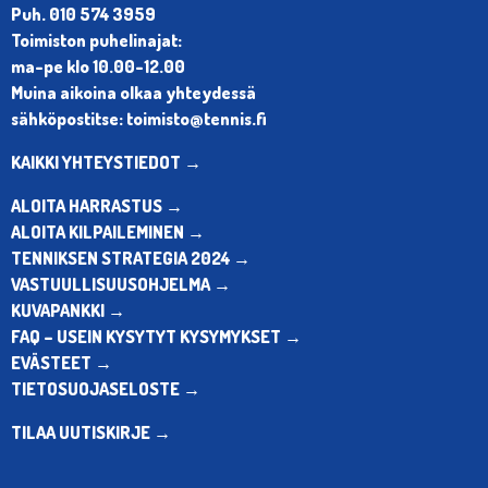
Puh. 010 574 3959
Toimiston puhelinajat:
ma-pe klo 10.00-12.00
Muina aikoina olkaa yhteydessä
sähköpostitse: toimisto@tennis.fi
KAIKKI YHTEYSTIEDOT →
ALOITA HARRASTUS →
ALOITA KILPAILEMINEN →
TENNIKSEN STRATEGIA 2024 →
VASTUULLISUUSOHJELMA →
KUVAPANKKI →
FAQ – USEIN KYSYTYT KYSYMYKSET →
EVÄSTEET →
TIETOSUOJASELOSTE →
TILAA UUTISKIRJE →