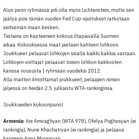
Alun perin ryhmässä piti olla myös Lichtenstein, mutta sen
jäätyä pois tämän vuoden Fed Cup-sijoitukset ratkotaan
seitsemän maan kesken.
Tiistaina on kapteenien kokous iltapäivällä Suomen
aikaa. Kokouksessa maat jaetaan kahteen lohkoon.
Joukkueet pelaavat lohkojen sisällä kaikki kakkia vastaan.
Lohkojen voittajat pelaavat toisen lohkon kakkosten
kanssa noususta I ryhmään vuodeksi 2012.
Alla maitten ilmoittamat joukkueet, pelaajien nimen
jäljessä on heidän 2.5. julkaistu WTA-rankinginsa.
Joukkueiden kokoonpanot
Armenia:
Ani Amiraghyan (WTA 978), Ofelya Poghosyan (ei
rankingia), Nune Khachatryan (ei rankingia) ja pelaava
kapteeni Anna Movsisyan