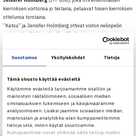
Jennifer Holmberg
(ITF 808), joka otti ensimmäisen
kierroksen voittonsa jo tiistaina, pelaavat toisen kierroksen
ottelunsa torstaina.
”Katsu” ja Jennifer Holmberg ottivat voiton nelinpelin
ensimmäisellä kierroksella villin kortin saaneesta
saksalaisparista Beate Michallek/Alexandra Marjanovic 6-
0, 6-3. Puolivälierissä he kohtaavat neljänneksi sijoitetut
Suostumus
Yksityiskohdat
Tietoja
ruotsalaiset Diana Erikssonin ja Sandra Hribarin.
(RN)
Tämä sivusto käyttää evästeitä
Juniorien ITF-pistekisa (3.kategoria)
Käytämme evästeitä tarjoamamme sisällön ja
Kramfors, Ruotsi 7.-13.3.
mainosten räätälöimiseen, sosiaalisen median
Tyttöjen kaksinpeli
ominaisuuksien tukemiseen ja kävijämäärämme
1.kierrosta: Katariina Tuohimaa (7.) – Karoline Steiro Norja
analysoimiseen. Lisäksi jaamme sosiaalisen median,
mainosalan ja analytiikka-alan kumppaneillemme
62 62
tietoja siitä, miten käytät sivustoamme.
Tyttöjen nelinpeli
Kumppanimme voivat yhdistää näitä tietoja muihin
1.kierrosta: Jennifer Holmberg/Tuohimaa – Beate