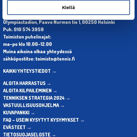
Kiellä
YHTEYSTIEDOT
Olympiastadion, Paavo Nurmen tie 1, 00250 Helsinki
Puh. 010 574 3959
Toimiston puhelinajat:
ma-pe klo 10.00-12.00
Muina aikoina olkaa yhteydessä
sähköpostitse: toimisto@tennis.fi
KAIKKI YHTEYSTIEDOT →
ALOITA HARRASTUS →
ALOITA KILPAILEMINEN →
TENNIKSEN STRATEGIA 2024 →
VASTUULLISUUSOHJELMA →
KUVAPANKKI →
FAQ – USEIN KYSYTYT KYSYMYKSET →
EVÄSTEET →
TIETOSUOJASELOSTE →