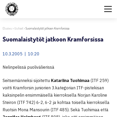
Etusivu
>
Uutiset
>
Suomalaistytöt jatkoon Kramforsissa
Suomalaistytöt jatkoon Kramforsissa
10.3.2005 | 10:20
Nelinpelissä puolivälierissä
Seitsemänneksi sijoitettu
Katariina Tuohimaa
(ITF 259)
voitti Kramforsin juniorien 3.kategorian ITF-pistekisan
kaksinpelin ensimmäisellä kierroksella Norjan Karoline
Steiron (ITF 742) 6-2, 6-2 ja kohtaa toisella kierroksella
Ruotsin Mona Mansourin (ITF 485). Sekä Tuohimaa että