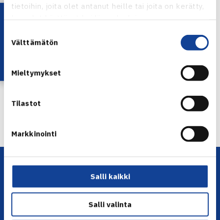
tietoihin, joita olet antanut heille tai joita on kerätty,
Michallek/Alexandra Marjanovic Saksa (villi kortti) 60 63
Lataa OmaTennis!
kun olet käyttänyt heidän palvelujaan.
Suostumuksen
Juniorien ITF-pistekilpailu Kramforsissa
Välttämätön
valinta
Jaa:
Mieltymykset
Tilastot
← Edellinen
Seuraava uutinen: Ok tuki Lainetta… →
Markkinointi
Salli kaikki
Salli valinta