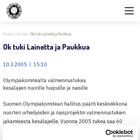
Etusivu
>
Uutiset
>
Ok tuki Lainetta ja Paukkua
Ok tuki Lainetta ja Paukkua
10.3.2005 | 15:10
Olympiakomitealta valmennustukea
kesälajien nuorille huipuille ja naisille
Suomen Olympiakomitean hallitus päätti keskiviikkona
nuorten urheilijoiden ja naisprojektin valmennustukien
jakamisesta kesälajeille. Vuonna 2005 tukea saa 60
urheilijaa 13 eri lajissa. Yhteensä valmennustukina jaettiin
104 000 euroa.