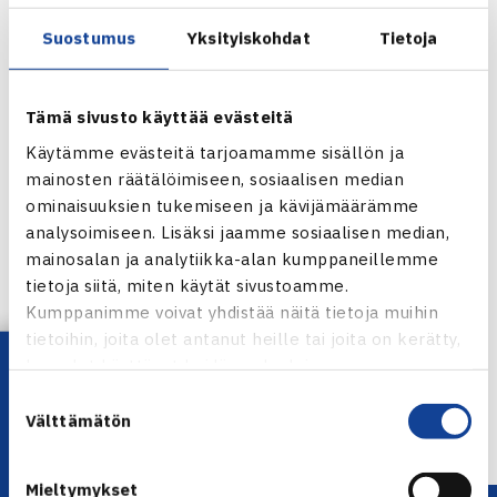
Nuorten valmentautumiseen myönnetään pääosin
Suostumus
Yksityiskohdat
Tietoja
henkilökohtaisia 2000 euron tukia. Kaikki tukea saavat
urheilijat saavat automaattisesti myös Pohjolan
Tämä sivusto käyttää evästeitä
sairauskuluvakuutuksen.
Tennis sai ok:n tukea 4 000 €, josta
Juho Paukku
saa
Käytämme evästeitä tarjoamamme sisällön ja
mainosten räätälöimiseen, sosiaalisen median
2.000 € nuorten tukena ja
Emma Laine
2.000 € naisten
ominaisuuksien tukemiseen ja kävijämäärämme
tukena.
analysoimiseen. Lisäksi jaamme sosiaalisen median,
mainosalan ja analytiikka-alan kumppaneillemme
Jaa:
tietoja siitä, miten käytät sivustoamme.
Kumppanimme voivat yhdistää näitä tietoja muihin
tietoihin, joita olet antanut heille tai joita on kerätty,
Lataa OmaTennis!
kun olet käyttänyt heidän palvelujaan.
← Edellinen
Suostumuksen
Seuraava uutinen: Tuohimaa puolivälieriin
Välttämätön
valinta
Kramforsissa… →
Mieltymykset