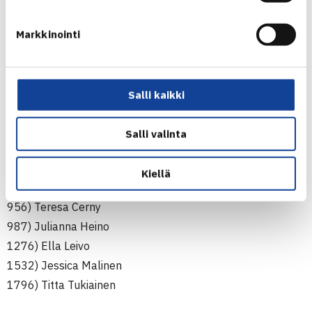
1776) Henrik Tittonen
1779) Leo Haapasalo
Markkinointi
Tytöt
386) Petra Piirtola
Salli kaikki
510) Mia Nicole Eklund
657) Nanette Nylund
Salli valinta
826) Annika Sillanpää
861) Tanja Tuomi
Kiellä
928) Pernilla Wohlström
956) Teresa Cerny
987) Julianna Heino
1276) Ella Leivo
1532) Jessica Malinen
1796) Titta Tukiainen