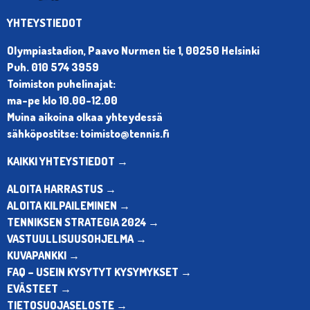
YHTEYSTIEDOT
Olympiastadion, Paavo Nurmen tie 1, 00250 Helsinki
Puh. 010 574 3959
Toimiston puhelinajat:
ma-pe klo 10.00-12.00
Muina aikoina olkaa yhteydessä
sähköpostitse: toimisto@tennis.fi
KAIKKI YHTEYSTIEDOT →
ALOITA HARRASTUS →
ALOITA KILPAILEMINEN →
TENNIKSEN STRATEGIA 2024 →
VASTUULLISUUSOHJELMA →
KUVAPANKKI →
FAQ – USEIN KYSYTYT KYSYMYKSET →
EVÄSTEET →
TIETOSUOJASELOSTE →