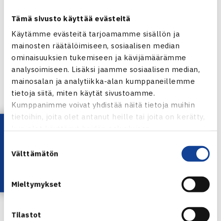
963) Cecilia Estlander
Tämä sivusto käyttää evästeitä
996) Johanna Hyöty
Käytämme evästeitä tarjoamamme sisällön ja
1032) Annika Sillanpää
mainosten räätälöimiseen, sosiaalisen median
ominaisuuksien tukemiseen ja kävijämäärämme
analysoimiseen. Lisäksi jaamme sosiaalisen median,
Juniorien (alle 18v) ITF-rankingit 6.2.2012
mainosalan ja analytiikka-alan kumppaneillemme
Pojat
tietoja siitä, miten käytät sivustoamme.
Kumppanimme voivat yhdistää näitä tietoja muihin
18) Herkko Pöllänen
tietoihin, joita olet antanut heille tai joita on kerätty,
425) Joel Popov
Lataa OmaTennis!
kun olet käyttänyt heidän palvelujaan.
580) Rasmus Lindström
Suostumuksen
631) Matias Kallio
Välttämätön
valinta
843) Timi Kivijärvi
902) Panu Virtanen
Mieltymykset
924) Mika Kosonen
1380) Henrik Sinkko
Tilastot
1603) Saska Huttunen