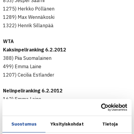
853) Jesper Saarni
1275) Herkko Pöllänen
1289) Max Wennäkoski
1322) Henrik Sillanpää
WTA
Kaksinpeliranking 6.2.2012
388) Piia Suomalainen
499) Emma Laine
1207) Cecilia Estlander
Nelinpeliranking 6.2.2012
162) Emma Laine
647) Leia Kaukonen
837) Piia Suomalainen
Suostumus
Yksityiskohdat
Tietoja
a930) Ella Leivo
930) Saana Saarteinen