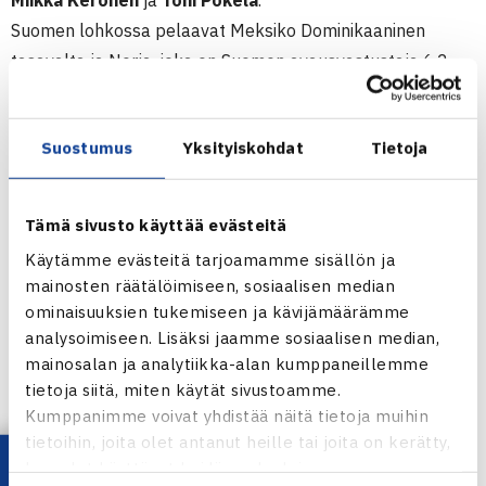
Miikka Keronen
ja
Toni Pokela
.
Suomen lohkossa pelaavat Meksiko Dominikaaninen
tasavalta ja Norja, joka on Suomen avausvastustaja 6.2.
Fred Perry Cupissa ovat
Joakim Berner, Riku Ainola ja
Suostumus
Yksityiskohdat
Tietoja
Juha Väänänen
. Suomi arvottiin B-lohkoon, jossa ovat
myös Espanja ja Sveitsi, jonka Suomi kohtaa maanantaina
6.2.
Tämä sivusto käyttää evästeitä
Henkilökohtaiset MM-kisat pelataan viikkoa myöhemmin.
Käytämme evästeitä tarjoamamme sisällön ja
Myös niissä kisoissa on osallistujia Suomesta.
mainosten räätälöimiseen, sosiaalisen median
ominaisuuksien tukemiseen ja kävijämäärämme
Seniorien MM-joukkuekilpailut
analysoimiseen. Lisäksi jaamme sosiaalisen median,
mainosalan ja analytiikka-alan kumppaneillemme
tietoja siitä, miten käytät sivustoamme.
Kumppanimme voivat yhdistää näitä tietoja muihin
tietoihin, joita olet antanut heille tai joita on kerätty,
kun olet käyttänyt heidän palvelujaan.