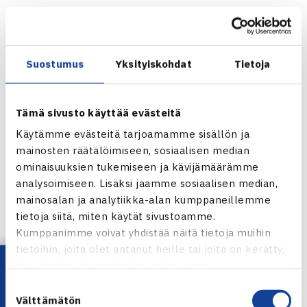
962) Ella Leivo
Juniorien (alle 18v.) ITF-rankingit 25.7.2011
Suostumus
Yksityiskohdat
Tietoja
Pojat
90) Herkko Pöllänen
397) Santtu Leskinen
Tämä sivusto käyttää evästeitä
797) Oskar Nurmio
Käytämme evästeitä tarjoamamme sisällön ja
890) Joel Popov
mainosten räätälöimiseen, sosiaalisen median
987) Rasmus Lindström
ominaisuuksien tukemiseen ja kävijämäärämme
analysoimiseen. Lisäksi jaamme sosiaalisen median,
1232) Timi Kivijärvi
mainosalan ja analytiikka-alan kumppaneillemme
1351) Henrik Tittonen
tietoja siitä, miten käytät sivustoamme.
1437) Valtteri Telinkangas
Kumppanimme voivat yhdistää näitä tietoja muihin
1508) Matias Kallio
tietoihin, joita olet antanut heille tai joita on kerätty,
1613) Henrik Sinkko
Lataa OmaTennis!
kun olet käyttänyt heidän palvelujaan.
1678) Panu Virtanen
Suostumuksen
1828) Saska Huttunen
Välttämätön
valinta