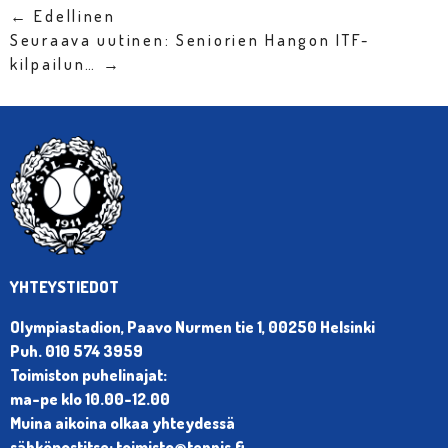
← Edellinen
Seuraava uutinen: Seniorien Hangon ITF-
kilpailun… →
YHTEYSTIEDOT
Olympiastadion, Paavo Nurmen tie 1, 00250 Helsinki
Puh. 010 574 3959
Toimiston puhelinajat:
ma-pe klo 10.00-12.00
Muina aikoina olkaa yhteydessä
sähköpostitse: toimisto@tennis.fi