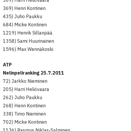
309) Harri Heliövaara
369) Henri Kontinen
435) Juho Paukku
684) Micke Kontinen
1219) Henrik Sillanpää
1358) Sami Huurinainen
1596) Max Wennäkoski
ATP
Nelinpeliranking 25.7.2011
72) Jarkko Nieminen
205) Harri Heliövaara
262) Juho Paukku
268) Henri Kontinen
338) Timo Nieminen
702) Micke Kontinen
1136) Rasmus Niklas-Salminen