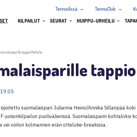
TennisÄssä
TennisClub
K
SET
KILPAILUT
SEURAT
HUIPPU-URHEILU
TAPA
uomalaisparille tappio Maltalla
alaisparille tappio
 19:05
sijoitettu suomalaispari Julianna Heino/Annika Sillanpää kok
F-juniorikilpailun puolivälierissä. Suomalaisparin kohtaloksi koi
a vei voiton kolmannen erän ottelutie-breakissa.