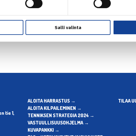
Salli valinta
en
Seuraava uutinen: Pöllänen ul
ALOITA HARRASTUS →
TILAA U
ALOITA KILPAILEMINEN →
 tie 1,
TENNIKSEN STRATEGIA 2024 →
VASTUULLISUUSOHJELMA →
KUVAPANKKI →