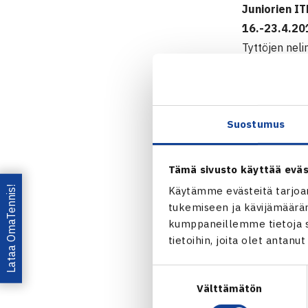
Juniorien IT
16.-23.4.20
Tyttöjen neli
Puolivälieriä
[10-8]
Juniorei
Suostumus
Tämä sivusto käyttää eväs
Lataa OmaTennis!
Käytämme evästeitä tarjoa
tukemiseen ja kävijämääräm
kumppaneillemme tietoja si
tietoihin, joita olet antanu
Jaa:
Suostumuksen
Välttämätön
valinta