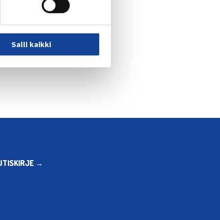
Salli kaikki
os jatkokierroksilta… →
UTISKIRJE →