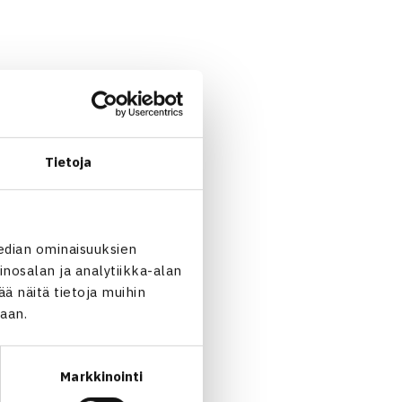
ää/Julianna Heino 62 67(6)
Tietoja
edian ominaisuuksien
nosalan ja analytiikka-alan
 näitä tietoja muihin
jaan.
Markkinointi