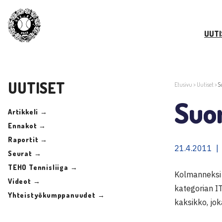
UUTI
UUTISET
Etusivu
>
Uutiset
>
S
Suom
Artikkeli →
Ennakot →
Raportit →
21.4.2011 |
Seurat →
TEHO Tennisliiga →
Kolmanneksi 
Videot →
kategorian IT
Yhteistyökumppanuudet →
kaksikko, jok