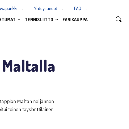
uvapankki
Yhteystiedot
FAQ
HTUMAT
TENNISLIITTO
FANIKAUPPA
 Maltalla
i tappion Maltan neljännen
tui toinen täysbrittiläinen