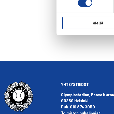
Kiellä
← Edellin
YHTEYSTIEDOT
Olympiastadion, Paavo Nurmen
00250 Helsinki
Puh. 010 574 3959
Toimiston puhelinajat: