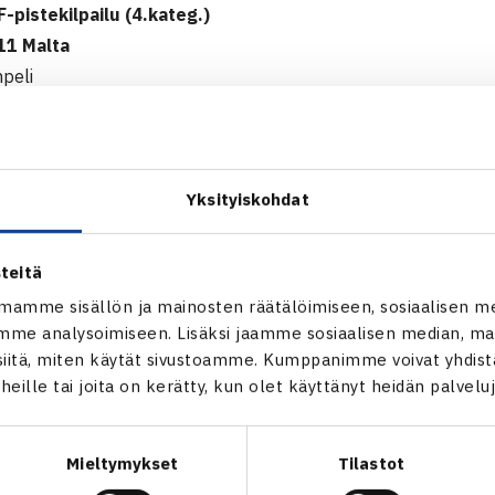
F-pistekilpailu (4.kateg.)
11 Malta
npeli
: Mariella Blackwell/Natalie Syme Britannia – Annika Sillanp
den Maltan ITF-kilpailu verkossa
Yksityiskohdat
teitä
mamme sisällön ja mainosten räätälöimiseen, sosiaalisen m
me analysoimiseen. Lisäksi jaamme sosiaalisen median, mai
itä, miten käytät sivustoamme. Kumppanimme voivat yhdistää
Annika Sillanpää
t heille tai joita on kerätty, kun olet käyttänyt heidän palvelu
Mieltymykset
Tilastot