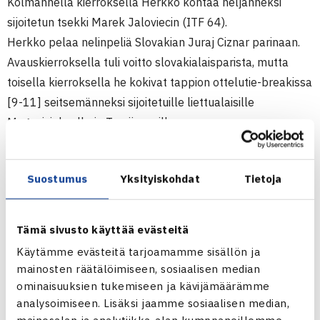
Kolmannella kierroksella Herkko kohtaa neljänneksi
sijoitetun tsekki Marek Jaloviecin (ITF 64).
Herkko pelaa nelinpeliä Slovakian Juraj Ciznar parinaan.
Avauskierroksella tuli voitto slovakialaisparista, mutta
toisella kierroksella he kokivat tappion ottelutie-breakissa
[9-11] seitsemänneksi sijoitetuille liettualaisille
Mugeviciukselle ja Tverijonasille.
Juniorien ITF-pistekilpailu (2.kateg.)
Suostumus
Yksityiskohdat
Tietoja
19.-24.4.2011 Piestany, Slovakia
Poikien kaksinpeli
2.kierrosta: Herkko Pöllänen (13.) – Lukas Mugevicius
Tämä sivusto käyttää evästeitä
Liettua 64 16 64
Käytämme evästeitä tarjoamamme sisällön ja
Poikien nelinpeli
mainosten räätälöimiseen, sosiaalisen median
1.kierrosta: Juraj Ciznar Slovakia/Pöllänen –
ominaisuuksien tukemiseen ja kävijämäärämme
Blaho/Kmetko Slovakia 64 62
analysoimiseen. Lisäksi jaamme sosiaalisen median,