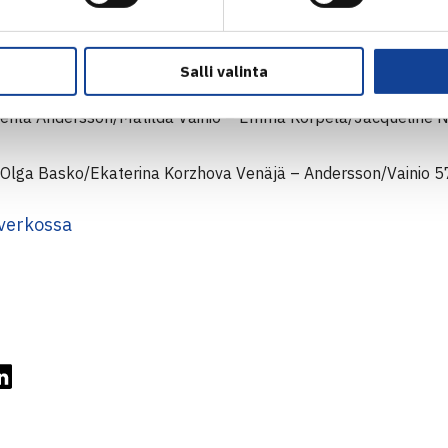
peli
 Tomas Machac Tsekki/Emil Ruusuvuori – Viktor Banczi Slovaki
: Artem Dubriynyy Venäjä/Ergi Kirkin Turkki (1.) – Machac/Ruu
Salli valinta
npeli
 Venla Andersson/Matilda Vainio – Emma Korpela/Jacqueline Ny
ä: Olga Basko/Ekaterina Korzhova Venäjä – Andersson/Vainio 5
verkossa