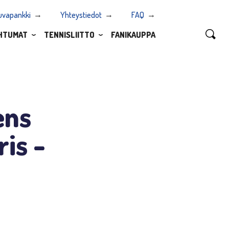
uvapankki
Yhteystiedot
FAQ
HTUMAT
TENNISLIITTO
FANIKAUPPA
ens
is -