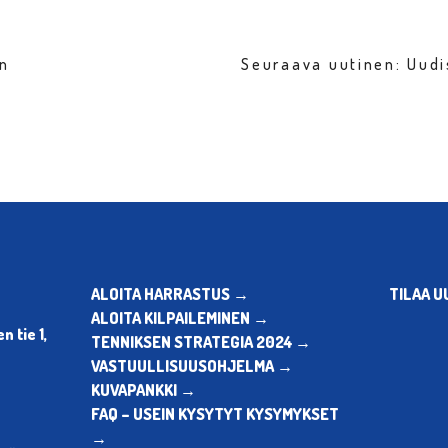
en
Seuraava uutinen: Uud
ALOITA HARRASTUS →
TILAA U
ALOITA KILPAILEMINEN →
 tie 1,
TENNIKSEN STRATEGIA 2024 →
VASTUULLISUUSOHJELMA →
KUVAPANKKI →
FAQ – USEIN KYSYTYT KYSYMYKSET
→