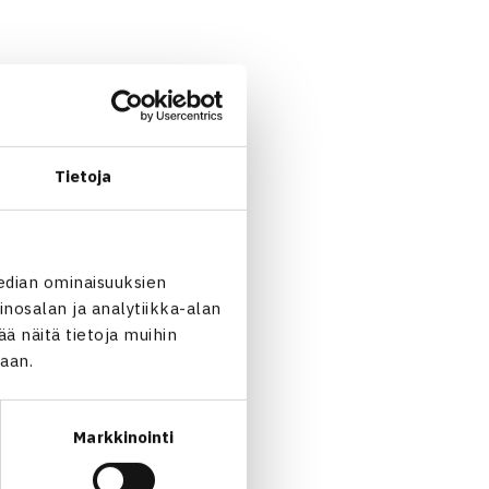
) 61
Tietoja
edian ominaisuuksien
nosalan ja analytiikka-alan
 näitä tietoja muihin
 62 63
jaan.
a Basko Venäjä – Matilda
Markkinointi