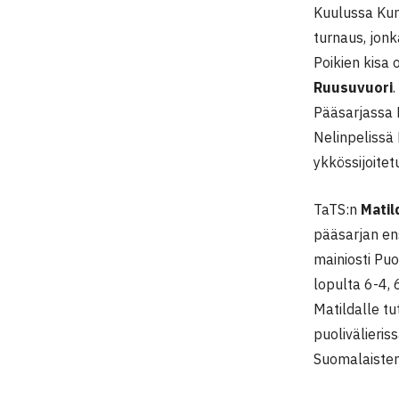
Kuulussa Kun
turnaus, jonk
Poikien kisa
Ruusuvuori
Pääsarjassa E
Nelinpelissä 
ykkössijoitet
TaTS:n
Matil
pääsarjan en
mainiosti Pu
lopulta 6-4, 
Matildalle tu
puolivälieris
Suomalaiste