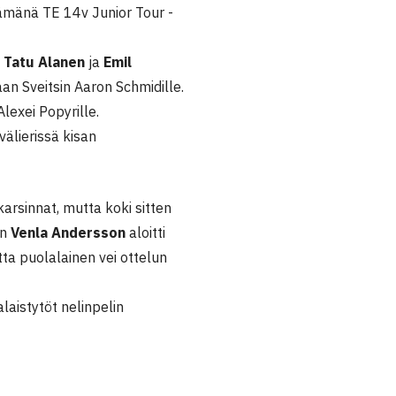
ämänä TE 14v Junior Tour -
n
Tatu Alanen
ja
Emil
aan Sveitsin Aaron Schmidille.
lexei Popyrille.
välierissä kisan
karsinnat, mutta koki sitten
:n
Venla Andersson
aloitti
ta puolalainen vei ottelun
laistytöt nelinpelin