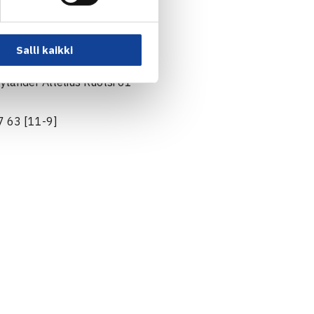
a/Davis Sedlar Tsekki 61 61
suvuori 60 64
Salli kaikki
lander Altelius Ruotsi 61
7 63 [11-9]