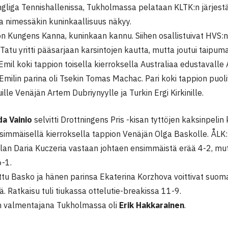
gliga Tennishallenissa, Tukholmassa pelataan KLTK:n järjest
a nimessäkin kuninkaallisuus näkyy.
 on Kungens Kanna, kuninkaan kannu. Siihen osallistuivat HVS:
. Tatu yritti pääsarjaan karsintojen kautta, mutta joutui taipum
mil koki tappion toisella kierroksella Australiaa edustavalle A
Emilin parina oli Tsekin Tomas Machac. Pari koki tappion puoli
uille Venäjän Artem Dubriynyylle ja Turkin Ergi Kirkinille.
da Vainio
selvitti Drottningens Pris -kisan tyttöjen kaksinpelin 
simmäisellä kierroksella tappion Venäjän Olga Baskolle. ÅLK
olan Daria Kuczeria vastaan johtaen ensimmäistä erää 4-2, mut
6-1.
ttu Basko ja hänen parinsa Ekaterina Korzhova voittivat suoma
sä. Ratkaisu tuli tiukassa ottelutie-breakissa 11-9.
n valmentajana Tukholmassa oli
Erik Hakkarainen
.