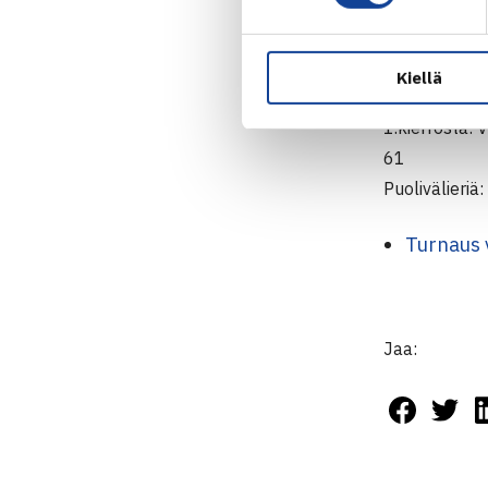
Poikien nelin
1.kierrosta:
Puolivälieriä
Kiellä
Tyttöjen neli
1.kierrosta:
61
Puolivälieri
Turnaus 
Jaa: