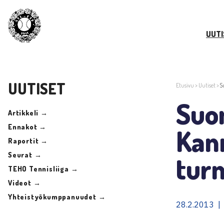
UUTI
UUTISET
Etusivu
>
Uutiset
>
S
Suo
Artikkeli →
Ennakot →
Kann
Raportit →
Seurat →
tur
TEHO Tennisliiga →
Videot →
Yhteistyökumppanuudet →
28.2.2013 |