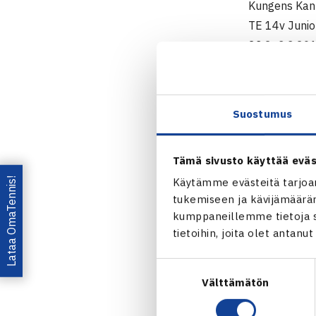
Kungens Kann
TE 14v Junio
23.2.-3.3.2
Poikien kaksi
1.kierrosta: 
2.kierrosta (
Suostumus
Poikien kaks
1.kierrosta: 
Tämä sivusto käyttää eväs
2.kierrosta: 
Lataa OmaTennis!
Käytämme evästeitä tarjoa
Tyttöjen kaks
tukemiseen ja kävijämääräm
1.kierrosta: 
kumppaneillemme tietoja si
2.kierrosta (
tietoihin, joita olet antanu
Tyttöjen kak
1.kierrosta: 
Suostumuksen
Vainio (karsi
Välttämätön
valinta