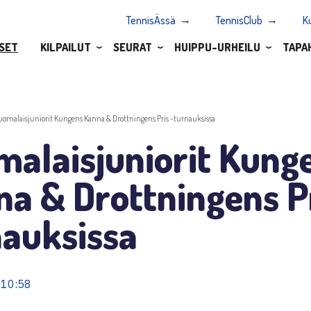
TennisÄssä
TennisClub
K
SET
KILPAILUT
SEURAT
HUIPPU-URHEILU
TAPA
uomalaisjuniorit Kungens Kanna & Drottningens Pris -turnauksissa
malaisjuniorit Kung
a & Drottningens Pr
nauksissa
 10:58