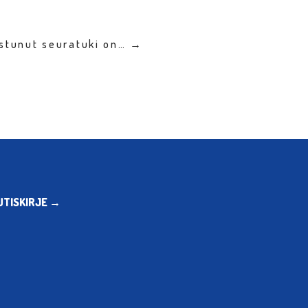
istunut seuratuki on… →
UTISKIRJE →