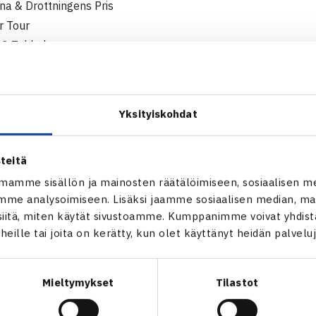
a & Drottningens Pris
r Tour
013 Tukholma
npelin karsinta
Tatu Alanen (7.) – Jonatan Lagergren 62 41 rtd
voittajat pääsarjaan): Aaron Schmid Sveitsi (9.) – Alanen 76(11
Yksityiskohdat
inpelin pääsarja
Emil Ruusuvuori – Filip Tensing Ruotsi 60 62
teitä
Alexei Popyrin Australia (6.) – Ruusuvuori 62 63
mamme sisällön ja mainosten räätälöimiseen, sosiaalisen m
inpelin karsinta
me analysoimiseen. Lisäksi jaamme sosiaalisen median, mai
Matilda Vainio (7.) – Jacqueline Nylander Altelius Ruotsi 62 60
itä, miten käytät sivustoamme. Kumppanimme voivat yhdistää
voittajat pääsarjaan): Vainio – Anna Marija Bukina Latvia (14.)
t heille tai joita on kerätty, kun olet käyttänyt heidän palvelu
sinpelin pääsarja
Daria Kuczer Puola (villi kortti) – Venla Andersson 64 61, Olg
ja) 60 36 60
Mieltymykset
Tilastot