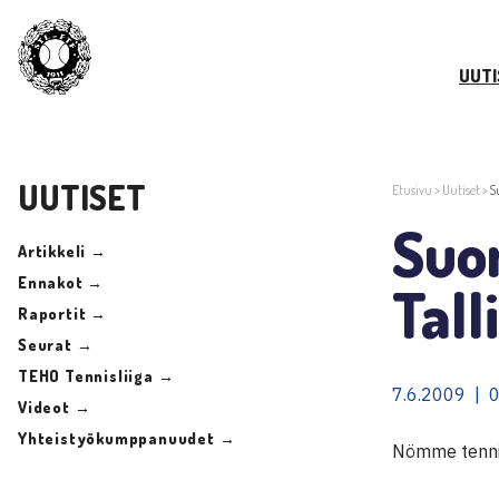
UUTI
UUTISET
Etusivu
>
Uutiset
>
S
Suom
Artikkeli →
Ennakot →
Tall
Raportit →
Seurat →
TEHO Tennisliiga →
7.6.2009 | 
Videot →
Yhteistyökumppanuudet →
Nömme tennisk