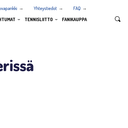
uvapankki
Yhteystiedot
FAQ
HTUMAT
TENNISLIITTO
FANIKAUPPA
erissä