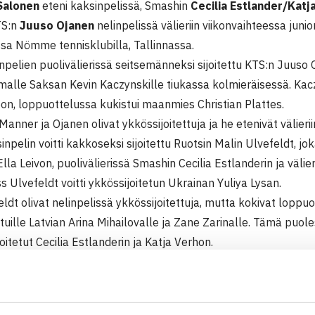
Salonen
eteni kaksinpelissä, Smashin
Cecilia Estlander/Katj
TS:n
Juuso Ojanen
nelinpelissä välieriin viikonvaihteessa juni
ssa Nömme tennisklubilla, Tallinnassa.
npelien puolivälierissä seitsemänneksi sijoitettu KTS:n Juuso 
malle Saksan Kevin Kaczynskille tiukassa kolmieräisessä. Kacz
on, loppuottelussa kukistui maanmies Christian Plattes.
Manner ja Ojanen olivat ykkössijoitettuja ja he etenivät välierii
inpelin voitti kakkoseksi sijoitettu Ruotsin Malin Ulvefeldt, jo
Ella Leivon, puolivälierissä Smashin Cecilia Estlanderin ja väli
 Ulvefeldt voitti ykkössijoitetun Ukrainan Yuliya Lysan.
eldt olivat nelinpelissä ykkössijoitettuja, mutta kokivat loppu
tuille Latvian Arina Mihailovalle ja Zane Zarinalle. Tämä puoles
joitetut Cecilia Estlanderin ja Katja Verhon.
F-pistekilpailu (5.kateg.)
nna,Viro