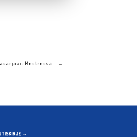
ääsarjaan Mestressä… →
UTISKIRJE →