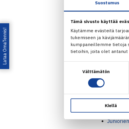
Poikien kaksi
Suostumus
Puolivälieriä
Tyttöjen kaks
Tämä sivusto käyttää eväs
Puolivälieriä
Lataa OmaTennis!
Käytämme evästeitä tarjoa
(villi kortti)
tukemiseen ja kävijämääräm
Välieriä: Ulv
kumppaneillemme tietoja si
Tyttöjen neli
tietoihin, joita olet antanu
1.kierrosta: 
Suostumuksen
7], Dana Ihsa
Välttämätön
valinta
Puolivälieriä
Estlander/Ka
Välieriä: Ari
Poikien nelin
Kiellä
Välieriä: Ja
Juniorien