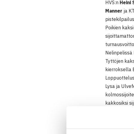
HVS:n
Heini 
Manner
ja K
pistekilpailu
Poikien kaksi
sijoittamatto
turnausvoitto
Nelinpelissä 
Tyttöjen kaks
kierroksella 
Loppuotteluss
Lysa ja Ulvef
kolmossijoite
kakkosiksi si
Juniorien IT
1.-7.6. Talli