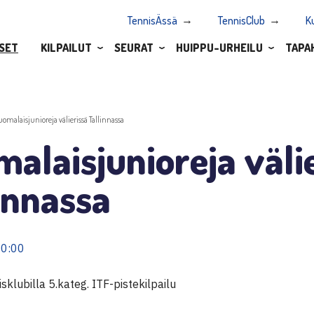
TennisÄssä
TennisClub
K
SET
KILPAILUT
SEURAT
HUIPPU-URHEILU
TAPA
uomalaisjunioreja välierissä Tallinnassa
alaisjunioreja väli
innassa
00:00
lubilla 5.kateg. ITF-pistekilpailu