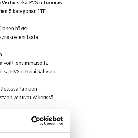
a Verho
sekä PVS:n
Tuomas
orien 5.kategorian ITF-
Ojanen hävisi
ynski eteni tästä
n.
ka voitti ensimmäisellä
erissä HVS:n Heini Salosen.
ottelussa tappion
taan voittivat välierissä