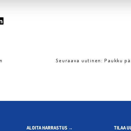
en
Seuraava uutinen: Paukku p
ALOITA HARRASTUS →
TILAA U