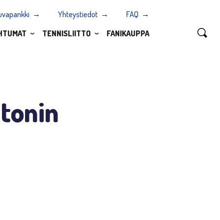
uvapankki
Yhteystiedot
FAQ
HTUMAT
TENNISLIITTO
FANIKAUPPA
tonin