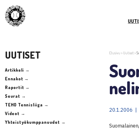
UUTI
UUTISET
Etusivu
>
Uutiset
>
S
Suo
Artikkeli →
Ennakot →
neli
Raportit →
Seurat →
TEHO Tennisliiga →
20.1.2006 |
Videot →
Yhteistyökumppanuudet →
Suomalainen/