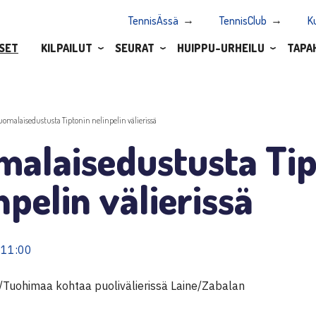
TennisÄssä
TennisClub
K
SET
KILPAILUT
SEURAT
HUIPPU-URHEILU
TAPA
uomalaisedustusta Tiptonin nelinpelin välierissä
malaisedustusta Tip
npelin välierissä
 11:00
Tuohimaa kohtaa puolivälierissä Laine/Zabalan