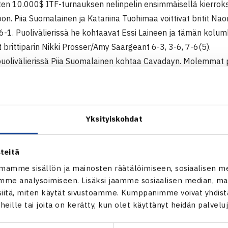
sten 10.000$ ITF-turnauksen nelinpelin ensimmäisellä kierrok
on. Piia Suomalainen ja Katariina Tuohimaa voittivat britit N
6-1. Puolivälierissä he kohtaavat Essi Laineen ja tämän kolum
at brittiparin Nikki Prosser/Amy Saargeant 6-3, 3-6, 7-6(5).
puolivälierissä Piia Suomalainen kohtaa Cavadayn. Molemmat
autta. Cavaday voitti karsintojen ensimmäisellä kierroksella Ka
äsarjaan karsinnoista.
Yksityiskohdat
000$ ITF-turnaus
anti
teitä
mamme sisällön ja mainosten räätälöimiseen, sosiaalisen m
 Piia Suomalainen/Katariina Tuohimaa – Naomi Cavaday/Yasmine
me analysoimiseen. Lisäksi jaamme sosiaalisen median, mai
aula Zabala Kolumbia () – Nikki Prosser/Amy Sargeant Britann
itä, miten käytät sivustoamme. Kumppanimme voivat yhdistää
t heille tai joita on kerätty, kun olet käyttänyt heidän palvelu
 ITF-turnaus