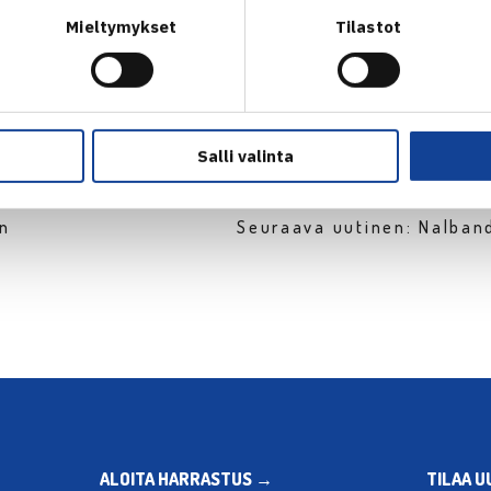
Mieltymykset
Tilastot
Salli valinta
en
Seuraava uutinen: Nalban
ALOITA HARRASTUS →
TILAA U