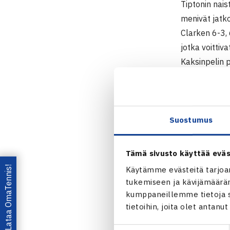
Tiptonin nai
menivät jatko
Clarken 6-3, 
jotka voittiv
Kaksinpelin 
karsintojen k
ikään tuli pä
(RN)
Suostumus
Naisten 10.
Tipton, Engl
Tämä sivusto käyttää eväs
Nelinpeli
Lataa OmaTennis!
Käytämme evästeitä tarjoa
1.kierrosta:
tukemiseen ja kävijämääräm
Essi Laine/P
kumppaneillemme tietoja si
tietoihin, joita olet antanu
Tiptonin