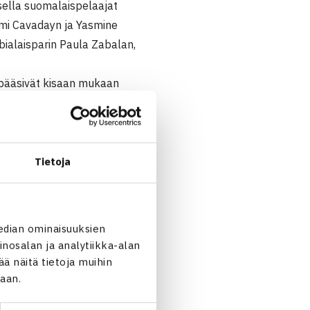
sella suomalaispelaajat
aomi Cavadayn ja Yasmine
bialaisparin Paula Zabalan,
 pääsivät kisaan mukaan
tariina Tuohimaan, joka niin
Tietoja
edian ominaisuuksien
 Clarke Britannia 63 61,
nosalan ja analytiikka-alan
ia 63 36 76(5)
 näitä tietoja muihin
jaan.