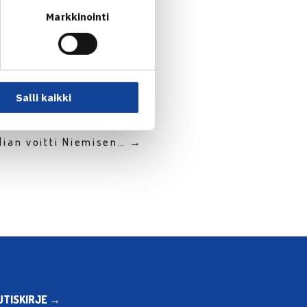
Markkinointi
Salli kaikki
dian voitti Niemisen… →
UTISKIRJE →