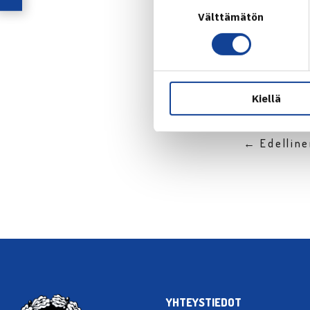
Suostumuksen
Jaa:
Välttämätön
valinta
Kiellä
← Edellin
YHTEYSTIEDOT