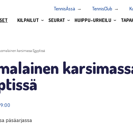
TennisÄssä
TennisClub
K
SET
KILPAILUT
SEURAT
HUIPPU-URHEILU
TAPA
uomalainen karsimassa Egyptissä
malainen karsimass
ptissä
09:00
sa päsäarjassa