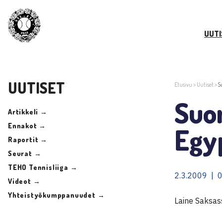
UUTI
UUTISET
Etusivu
>
Uutiset
>
S
Suo
Artikkeli →
Ennakot →
Egy
Raportit →
Seurat →
TEHO Tennisliiga →
2.3.2009 | 
Videot →
Yhteistyökumppanuudet →
Laine Saksas