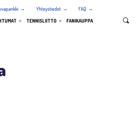
uvapankki
Yhteystiedot
FAQ
HTUMAT
TENNISLIITTO
FANIKAUPPA
a