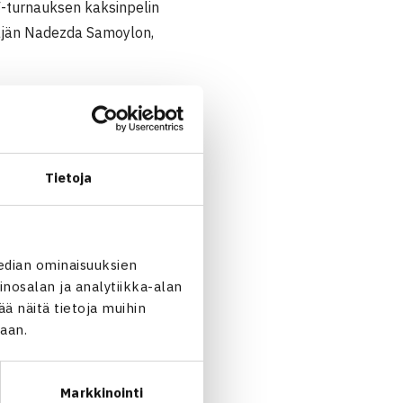
F-turnauksen kaksinpelin
näjän Nadezda Samoylon,
 Saksassa pelattavassa
Tietoja
edian ominaisuuksien
6(3)
nosalan ja analytiikka-alan
(4)
 näitä tietoja muihin
jaan.
Markkinointi