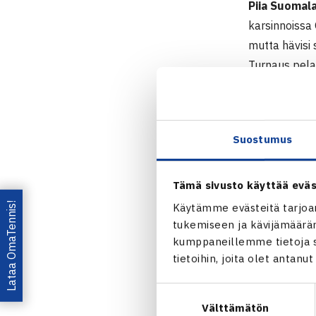
Piia Suomal
karsinnoissa
mutta hävisi 
Turnaus pela
Emma Laine
naisten 10.0
Suostumus
Naisten 10.
28.2.-8.3. G
Tämä sivusto käyttää eväs
Kaksinpelin k
Lataa OmaTennis!
Käytämme evästeitä tarjoa
1.kierrosta:
tukemiseen ja kävijämääräm
2.kierrosta:
kumppaneillemme tietoja si
tietoihin, joita olet antanu
Jaa:
Suostumuksen
Välttämätön
valinta