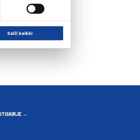
Salli kaikki
sen blogi Puhtaasti… →
UTISKIRJE →