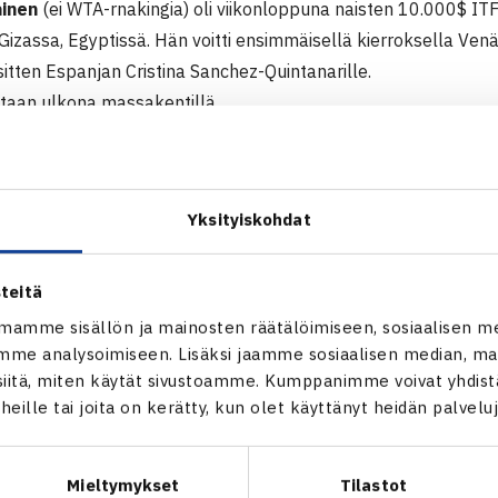
ainen
(ei WTA-rnakingia) oli viikonloppuna naisten 10.000$ IT
 Gizassa, Egyptissä. Hän voitti ensimmäisellä kierroksella Ve
sitten Espanjan Cristina Sanchez-Quintanarille.
taan ulkona massakentillä.
(WTA 366) on suoraan pääsarjassa tällä viikolla Buchenissä,
00$ ITF-turnauksessa.
Yksityiskohdat
000$ ITF-turnaus
iza, Egypti
teitä
arsinta
mamme sisällön ja mainosten räätälöimiseen, sosiaalisen m
 Piia Suomalainen – Nadezda Samoylo Venäjä (WTA 1067) 61 7
me analysoimiseen. Lisäksi jaamme sosiaalisen median, mai
 Cristina Sanchez-Quintanar Espanja (12.) – Suomalainen 61 76
itä, miten käytät sivustoamme. Kumppanimme voivat yhdistää
t heille tai joita on kerätty, kun olet käyttänyt heidän palvelu
Mieltymykset
Tilastot