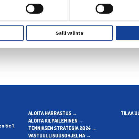
Salli valinta
en
Seuraava uutinen: Tammi
ALOITA HARRASTUS →
TILAA U
ALOITA KILPAILEMINEN →
 tie 1,
TENNIKSEN STRATEGIA 2024 →
VASTUULLISUUSOHJELMA →