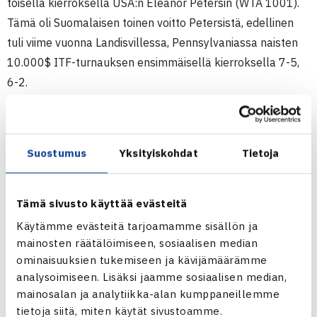
toisella kierroksella USA:n Eleanor Petersin (WTA 1001).
Tämä oli Suomalaisen toinen voitto Petersistä, edellinen
tuli viime vuonna Landisvillessa, Pennsylvaniassa naisten
10.000$ ITF-turnauksen ensimmäisellä kierroksella 7-5,
6-2.
Kolmannella kierroksella Suomalainen kohtaa karsintojen
kakkoseksi sijoitetun Etelä-Afrikan Chanel Simmondsin
(WTA 376).
Suostumus
Yksityiskohdat
Tietoja
Rancho Miragen turnauksen pääsarjapaikka aukeaa
kolmella voitolla.
Tämä sivusto käyttää evästeitä
Naisten 25.000$ ITF-turnaus
Käytämme evästeitä tarjoamamme sisällön ja
6.-13.2. Rancho Mirage, Kalifornia, USA
mainosten räätälöimiseen, sosiaalisen median
Kaksinpelin karsinta
ominaisuuksien tukemiseen ja kävijämäärämme
analysoimiseen. Lisäksi jaamme sosiaalisen median,
2.kierrosta: Piia Suomalainen (9.) – Eleanor Peters USA 62
mainosalan ja analytiikka-alan kumppaneillemme
64
tietoja siitä, miten käytät sivustoamme.