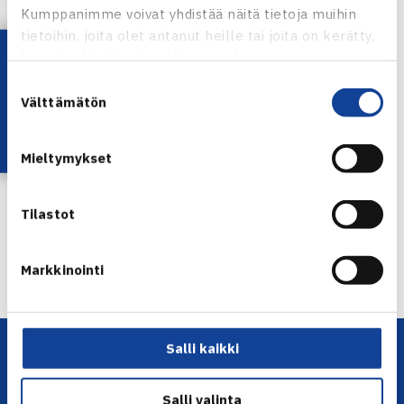
Kumppanimme voivat yhdistää näitä tietoja muihin
Rancho Miragen ITF-turnaus verkossa
tietoihin, joita olet antanut heille tai joita on kerätty,
Lataa OmaTennis!
kun olet käyttänyt heidän palvelujaan.
Suostumuksen
Välttämätön
valinta
Jaa:
Mieltymykset
Tilastot
← Edellinen
Seuraava uutinen: Salonen, Pöllänen ja… →
Markkinointi
Salli kaikki
Salli valinta