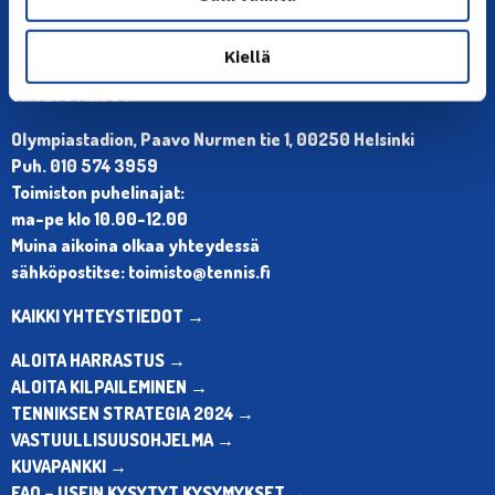
Kiellä
YHTEYSTIEDOT
Olympiastadion, Paavo Nurmen tie 1, 00250 Helsinki
Puh. 010 574 3959
Toimiston puhelinajat:
ma-pe klo 10.00-12.00
Muina aikoina olkaa yhteydessä
sähköpostitse: toimisto@tennis.fi
KAIKKI YHTEYSTIEDOT →
ALOITA HARRASTUS →
ALOITA KILPAILEMINEN →
TENNIKSEN STRATEGIA 2024 →
VASTUULLISUUSOHJELMA →
KUVAPANKKI →
FAQ – USEIN KYSYTYT KYSYMYKSET →