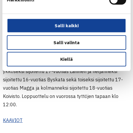
Klubbin
Kasper Byskata
ovat olleet hyvällä pelituulella.
Puolivälierissä Laitinen taisteli voiton kolmessa erässä
Juho-Eric Biggsiä
(SVS) vastaan 2-6, 7-6, 6-2, Magga
Salli kaikki
voitti niin ikään kolmessa erässä
Valtteri Tuukkasen
(LVS)
6-4, 2-6, 6-0, Koivisto kukisti
Axel Erikssonin
(ÅLK) 6-4, 6-
Salli valinta
2 ja Byskata vei
Väinö Haikon
(LVS) 6-3, 6-2.
Kiellä
Sunnuntain välierissä klo 9:00 alkaen ovat vastakkain
ykköseksi sijoitettu 17-vuotias Laitinen ja neljänneksi
sijoitettu 16-vuotias Byskata sekä toiseksi sijoitettu 17-
vuotias Magga ja kolmanneksi sijoitettu 18-vuotias
Koivisto. Loppuottelu on vuorossa tyttöjen tapaan klo
12:00.
KAAVIOT