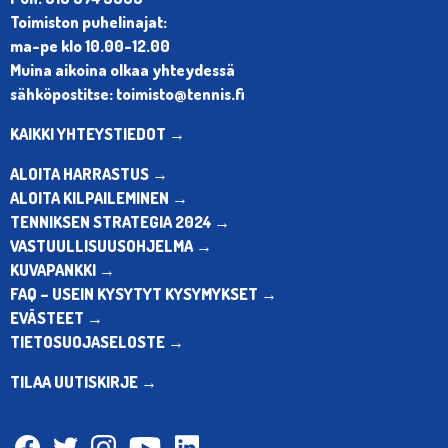
Toimiston puhelinajat:
ma-pe klo 10.00-12.00
Muina aikoina olkaa yhteydessä
sähköpostitse: toimisto@tennis.fi
KAIKKI YHTEYSTIEDOT →
ALOITA HARRASTUS →
ALOITA KILPAILEMINEN →
TENNIKSEN STRATEGIA 2024 →
VASTUULLISUUSOHJELMA →
KUVAPANKKI →
FAQ – USEIN KYSYTYT KYSYMYKSET →
EVÄSTEET →
TIETOSUOJASELOSTE →
TILAA UUTISKIRJE →