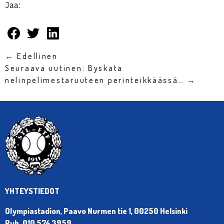
Jaa:
← Edellinen
Seuraava uutinen: Byskata
nelinpelimestaruuteen perinteikkäässä… →
YHTEYSTIEDOT
Olympiastadion, Paavo Nurmen tie 1, 00250 Helsinki
Puh. 010 574 3959