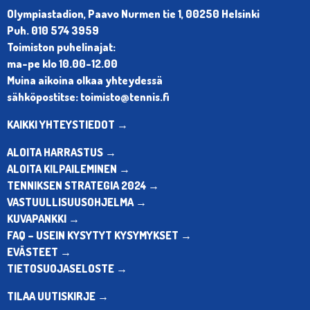
Olympiastadion, Paavo Nurmen tie 1, 00250 Helsinki
Puh. 010 574 3959
Toimiston puhelinajat:
ma-pe klo 10.00-12.00
Muina aikoina olkaa yhteydessä
sähköpostitse: toimisto@tennis.fi
KAIKKI YHTEYSTIEDOT →
ALOITA HARRASTUS →
ALOITA KILPAILEMINEN →
TENNIKSEN STRATEGIA 2024 →
VASTUULLISUUSOHJELMA →
KUVAPANKKI →
FAQ – USEIN KYSYTYT KYSYMYKSET →
EVÄSTEET →
TIETOSUOJASELOSTE →
TILAA UUTISKIRJE →