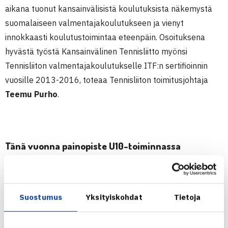
aikana tuonut kansainvälisistä koulutuksista näkemystä
suomalaiseen valmentajakoulutukseen ja vienyt
innokkaasti koulutustoimintaa eteenpäin. Osoituksena
hyvästä työstä Kansainvälinen Tennisliitto myönsi
Tennisliiton valmentajakoulutukselle ITF:n sertifioinnin
vuosille 2013-2016, toteaa Tennisliiton toimitusjohtaja
Teemu Purho
.
Tänä vuonna painopiste U10-toiminnassa
Vuodelle 2017 Tennisliitto kasvattaa taloudellista
panostaan valmentajakoulutustoimintaan. Vastuulliseksi
toimijaksi tulee Pajulahdessa ja Lahden
Suostumus
Yksityiskohdat
Tietoja
Verkkopalloseurassa toimiva
Harri Suutarinen
. Suutarinen
tulee tekemään kolme päivää viikossa Tennisliitolle ja