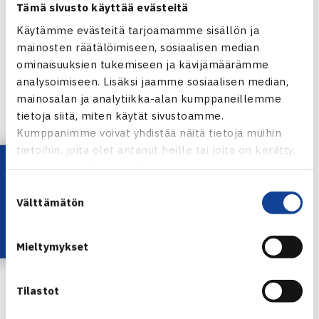
Tämä sivusto käyttää evästeitä
raportoi työstään Tennisliiton toimitusjohtajalle.
Käytämme evästeitä tarjoamamme sisällön ja
mainosten räätälöimiseen, sosiaalisen median
Tennisliitto tavoittelee lisäpanostuksellaan valmentajien
ominaisuuksien tukemiseen ja kävijämäärämme
osaamisen kasvattamista, auktorisointirekisterin
analysoimiseen. Lisäksi jaamme sosiaalisen median,
laajentamista, valmentajayhteisön aktivoimista sekä
mainosalan ja analytiikka-alan kumppaneillemme
koulutusten tuomista lähemmäksi valmentajien paikallista
tietoja siitä, miten käytät sivustoamme.
arkea.
Kumppanimme voivat yhdistää näitä tietoja muihin
tietoihin, joita olet antanut heille tai joita on kerätty,
Lataa OmaTennis!
kun olet käyttänyt heidän palvelujaan.
Suutarinen tulee vierailemaan ahkerasti seuroissa. U10-
toiminta näkyy erityisesti tänä vuonna vahvasti
Suostumuksen
Välttämätön
valinta
koulutusten sisällöissä.
– On hienoa päästä mukaan kehittämään Tennisliiton
Mieltymykset
valmentajakoulutustoimintaa. Taustalla on vuosien hyvää
työtä, jota on erinomaista jatkaa. Uskon vahvasti yhdessä
Tilastot
tekemiseen ja ihmisten kohtaamiseen, joten tulette