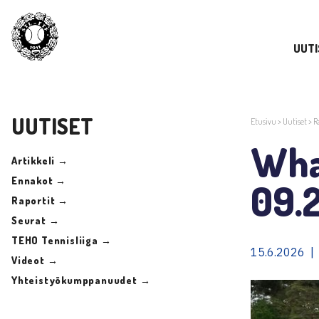
UUTI
UUTISET
Etusivu
>
Uutiset
>
R
Wha
Artikkeli →
Ennakot →
09.2
Raportit →
Seurat →
TEHO Tennisliiga →
15.6.2026 |
Videot →
Yhteistyökumppanuudet →