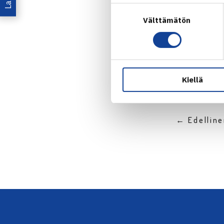
Suostumuksen
Välttämätön
valinta
Jaa:
Kiellä
← Edellin