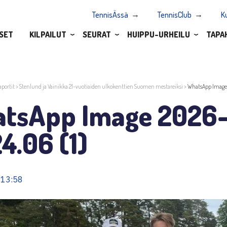
TennisÄssä
TennisClub
K
SET
KILPAILUT
SEURAT
HUIPPU-URHEILU
TAPA
aportit
>
Stenlund ja Vainikka 21-vuotiaiden ulkokenttien Suomen mestareiksi
>
WhatsApp Image 
tsApp Image 2026-
4.06 (1)
 13:58