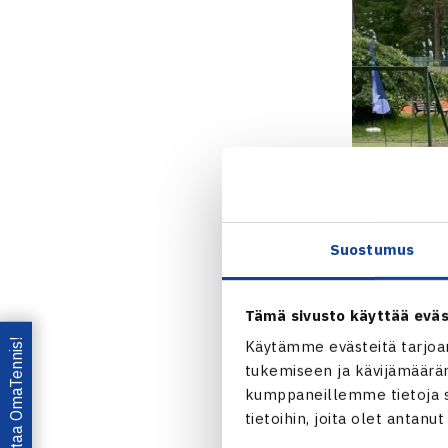
Suostumus
Tämä sivusto käyttää eväs
Lataa OmaTennis!
Käytämme evästeitä tarjoa
tukemiseen ja kävijämääräm
kumppaneillemme tietoja si
tietoihin, joita olet antanu