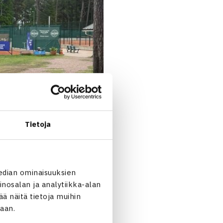
Tietoja
edian ominaisuuksien
nosalan ja analytiikka-alan
 näitä tietoja muihin
jaan.