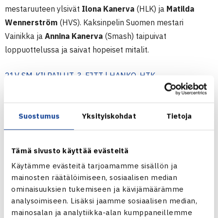
mestaruuteen ylsivät
Ilona Kanerva
(HLK) ja
Matilda
Wennerström
(HVS). Kaksinpelin Suomen mestari
Vainikka ja
Annina Kanerva
(Smash) taipuivat
loppuottelussa ja saivat hopeiset mitalit.
21V SM-KILPAILUT, 3. FJTT | HANKO, HTK
Suostumus
Yksityiskohdat
Tietoja
Tämä sivusto käyttää evästeitä
Käytämme evästeitä tarjoamamme sisällön ja
mainosten räätälöimiseen, sosiaalisen median
ominaisuuksien tukemiseen ja kävijämäärämme
analysoimiseen. Lisäksi jaamme sosiaalisen median,
mainosalan ja analytiikka-alan kumppaneillemme