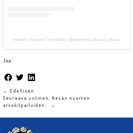
Henkilön Suomen Tennisliitto (@tennisfin) jakama julkaisu
Jaa:
← Edellinen
Seuraava uutinen: Kesän nuorten
arvokilpailuiden… →