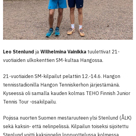
Leo Stenlund
ja
Wilhelmina Vainikka
tuulettivat 21-
vuotiaiden ulkokenttien SM-kultaa Hangossa.
21-vuotiaiden SM-kilpailut pelattiin 12.-14.6. Hangon
tennisstadionilla Hangon Tenniskerhon järjestämänä.
Kyseessä oli samalla kauden kolmas TEHO Finnish Junior
Tennis Tour -osakilpailu.
Pojissa nuorten Suomen mestaruuteen ylsi Stenlund (ÅLK)
sekä kaksin- että nelinpelissä. Kilpailun toiseksi sijoitettu
Stenlund voitti kaksinpelin loppuottelussa kolmessa