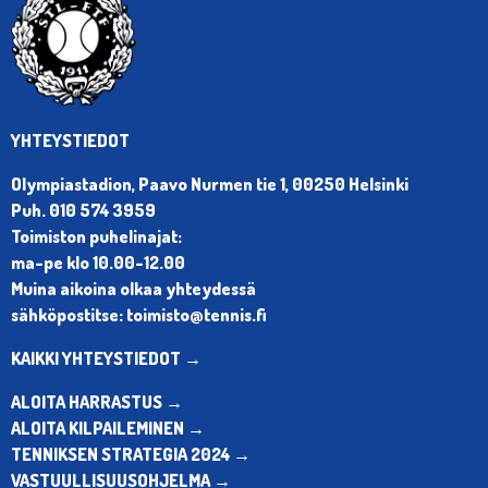
YHTEYSTIEDOT
Olympiastadion, Paavo Nurmen tie 1, 00250 Helsinki
Puh. 010 574 3959
Toimiston puhelinajat:
ma-pe klo 10.00-12.00
Muina aikoina olkaa yhteydessä
sähköpostitse: toimisto@tennis.fi
KAIKKI YHTEYSTIEDOT →
ALOITA HARRASTUS →
ALOITA KILPAILEMINEN →
TENNIKSEN STRATEGIA 2024 →
VASTUULLISUUSOHJELMA →