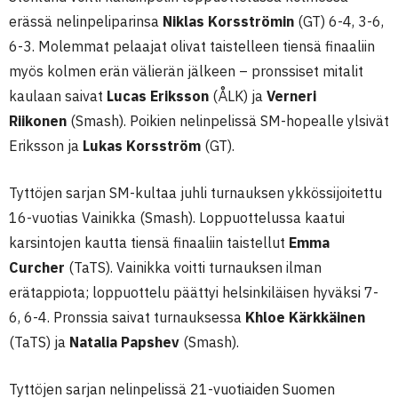
erässä nelinpeliparinsa
Niklas Korsströmin
(GT) 6-4, 3-6,
6-3. Molemmat pelaajat olivat taistelleen tiensä finaaliin
myös kolmen erän välierän jälkeen – pronssiset mitalit
kaulaan saivat
Lucas Eriksson
(ÅLK) ja
Verneri
Riikonen
(Smash). Poikien nelinpelissä SM-hopealle ylsivät
Eriksson ja
Lukas Korsström
(GT).
Tyttöjen sarjan SM-kultaa juhli turnauksen ykkössijoitettu
16-vuotias Vainikka (Smash). Loppuottelussa kaatui
karsintojen kautta tiensä finaaliin taistellut
Emma
Curcher
(TaTS). Vainikka voitti turnauksen ilman
erätappiota; loppuottelu päättyi helsinkiläisen hyväksi 7-
6, 6-4. Pronssia saivat turnauksessa
Khloe Kärkkäinen
(TaTS) ja
Natalia Papshev
(Smash).
Tyttöjen sarjan nelinpelissä 21-vuotiaiden Suomen