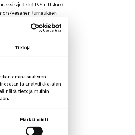
eksi sijoitetut LVS:n
Oskari
enfors/Vesanen turnauksen
Tietoja
outen (6.) 63 63
edian ominaisuuksien
nosalan ja analytiikka-alan
 näitä tietoja muihin
jaan.
Markkinointi