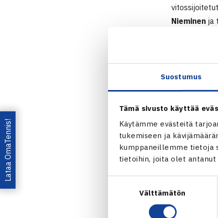
vitossijoitet
Nieminen
ja 
sitten; parin
TE 16 Junior
29.11.-7.12
Suostumus
Poikien nelin
Loppuottelu: 
Tämä sivusto käyttää eväs
Lataa OmaTennis!
Käytämme evästeitä tarjoa
Turnaus 
tukemiseen ja kävijämääräm
kumppaneillemme tietoja si
Jaa:
tietoihin, joita olet antanu
Suostumuksen
Välttämätön
valinta