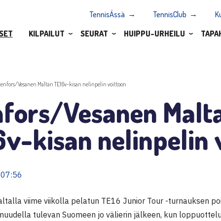
TennisÄssä
TennisClub
K
SET
KILPAILUT
SEURAT
HUIPPU-URHEILU
TAPA
tenfors/Vesanen Maltan TE16v-kisan nelinpelin voittoon
nfors/Vesanen Malt
v-kisan nelinpelin 
 07:56
talla viime viikolla pelatun TE16 Junior Tour -turnauksen poi
rmuudella tulevan Suomeen jo välierin jälkeen, kun loppuotteluu