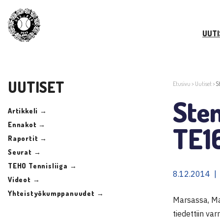
UUTI
UUTISET
Etusivu
>
Uutiset
>
S
Ste
Artikkeli →
Ennakot →
TE16
Raportit →
Seurat →
TEHO Tennisliiga →
8.12.2014 |
Videot →
Yhteistyökumppanuudet →
Marsassa, Mal
tiedettiin va