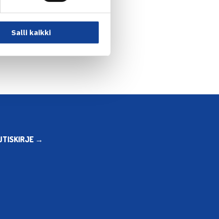
: Smash nousi HVS:n… →
Salli kaikki
UTISKIRJE →