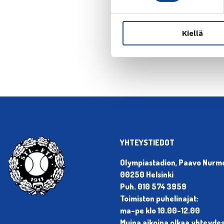
← Edellin
Kiellä
YHTEYSTIEDOT
Olympiastadion, Paavo Nurmen
00250 Helsinki
Puh. 010 574 3959
Toimiston puhelinajat:
ma-pe klo 10.00-12.00
Muina aikoina olkaa yhteyde