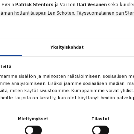
ut PVS:n
Patrick Stenfors
ja VarTen
Ilari Vesanen
sekä kuudenn
tämän hollantilaispari Len Schoten. Täyssuomalainen pari St
 voittolukemat olivat 6-3, 6-3.
 Tour -turnaus
.2014 Marsa, Malta
Yksityiskohdat
peli
Patrick Stenfors/Ilari Vesanen (5.) – Oskari Nieminen/Len Sch
teitä
mamme sisällön ja mainosten räätälöimiseen, sosiaalisen m
verkossa
me analysoimiseen. Lisäksi jaamme sosiaalisen median, mai
itä, miten käytät sivustoamme. Kumppanimme voivat yhdistää
t heille tai joita on kerätty, kun olet käyttänyt heidän palvelu
Mieltymykset
Tilastot