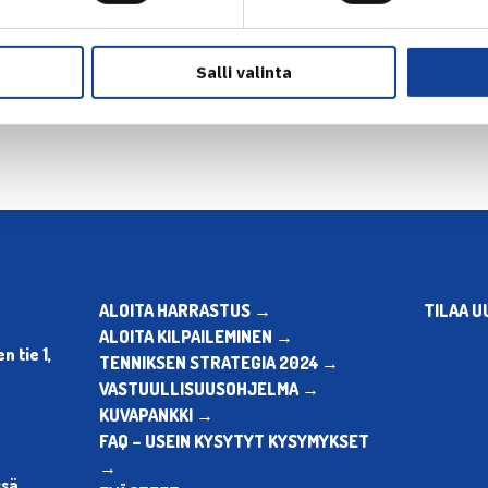
en
Seuraava uutinen
Salli valinta
ALOITA HARRASTUS →
TILAA U
ALOITA KILPAILEMINEN →
 tie 1,
TENNIKSEN STRATEGIA 2024 →
VASTUULLISUUSOHJELMA →
KUVAPANKKI →
FAQ – USEIN KYSYTYT KYSYMYKSET
→
ssä