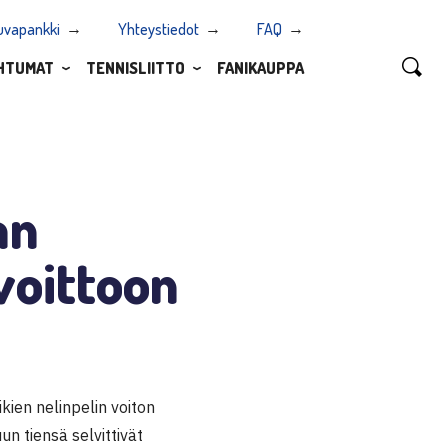
uvapankki
Yhteystiedot
FAQ
HTUMAT
TENNISLIITTO
FANIKAUPPA
an
voittoon
kien nelinpelin voiton
n tiensä selvittivät