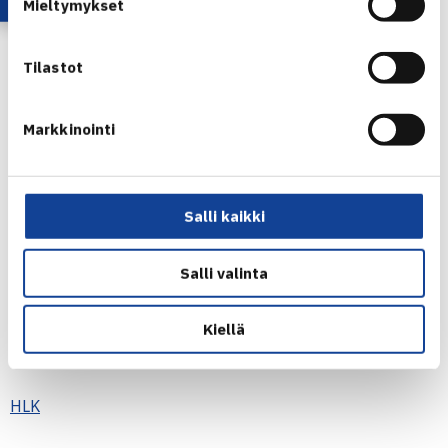
Mieltymykset
Smash-Kotka
Tilastot
3
Markkinointi
5-4
11-8
Salli kaikki
86-74
Salli valinta
2
Kiellä
HLK