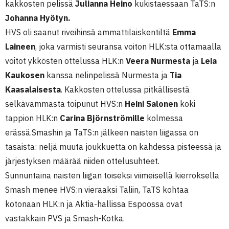
kakkosten pelissä
Julianna Heino
kukistaessaan TaTS:n
Johanna Hyötyn.
HVS oli saanut riveihinsä ammattilaiskentiltä
Emma
Laineen
, joka varmisti seuransa voiton HLK:sta ottamaalla
voitot ykkösten ottelussa HLK:n
Veera Nurmesta
ja
Leia
Kaukosen
kanssa nelinpelissä Nurmesta ja
Tia
Kaasalaisesta
. Kakkosten ottelussa pitkällisestä
selkävammasta toipunut HVS:n
Heini Salonen
koki
tappion HLK:n
Carina Björnströmille
kolmessa
erässä.Smashin ja TaTS:n jälkeen naisten liigassa on
tasaista: neljä muuta joukkuetta on kahdessa pisteessä ja
järjestyksen määrää niiden ottelusuhteet.
Sunnuntaina naisten liigan toiseksi viimeisellä kierroksella
Smash menee HVS:n vieraaksi Taliin, TaTS kohtaa
kotonaan HLK:n ja Aktia-hallissa Espoossa ovat
vastakkain PVS ja Smash-Kotka.