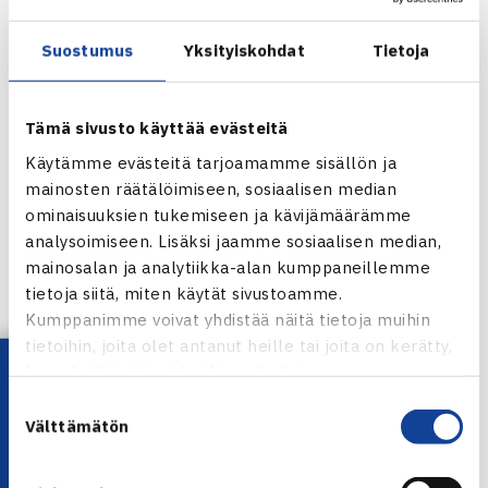
6
Suostumus
Yksityiskohdat
Tietoja
TaTS
Tämä sivusto käyttää evästeitä
Käytämme evästeitä tarjoamamme sisällön ja
3
mainosten räätälöimiseen, sosiaalisen median
ominaisuuksien tukemiseen ja kävijämäärämme
5-4
analysoimiseen. Lisäksi jaamme sosiaalisen median,
mainosalan ja analytiikka-alan kumppaneillemme
tietoja siitä, miten käytät sivustoamme.
10-10
Kumppanimme voivat yhdistää näitä tietoja muihin
tietoihin, joita olet antanut heille tai joita on kerätty,
88-86
Lataa OmaTennis!
kun olet käyttänyt heidän palvelujaan.
Suostumuksen
4
Välttämätön
valinta