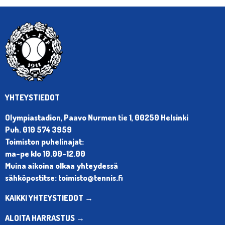
YHTEYSTIEDOT
Olympiastadion, Paavo Nurmen tie 1, 00250 Helsinki
Puh. 010 574 3959
Toimiston puhelinajat:
ma-pe klo 10.00-12.00
Muina aikoina olkaa yhteydessä
sähköpostitse: toimisto@tennis.fi
KAIKKI YHTEYSTIEDOT →
ALOITA HARRASTUS →