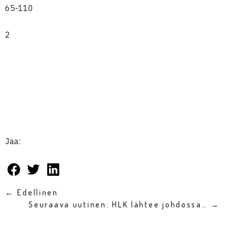
65-110
2
Jaa:
← Edellinen
Seuraava uutinen: HLK lähtee johdossa… →