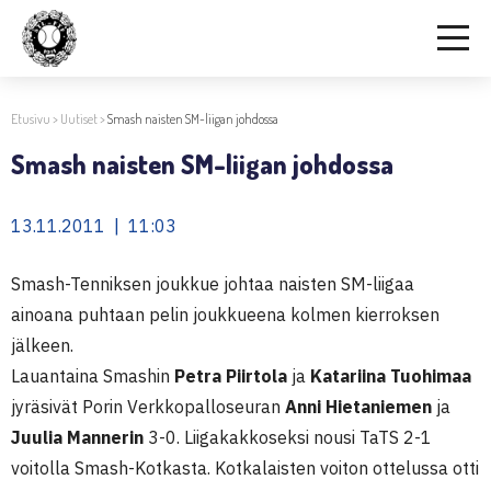
Etusivu
>
Uutiset
>
Smash naisten SM-liigan johdossa
Smash naisten SM-liigan johdossa
13.11.2011 | 11:03
Smash-Tenniksen joukkue johtaa naisten SM-liigaa
ainoana puhtaan pelin joukkueena kolmen kierroksen
jälkeen.
Lauantaina Smashin
Petra Piirtola
ja
Katariina Tuohimaa
jyräsivät Porin Verkkopalloseuran
Anni Hietaniemen
ja
Juulia Mannerin
3-0. Liigakakkoseksi nousi TaTS 2-1
voitolla Smash-Kotkasta. Kotkalaisten voiton ottelussa otti