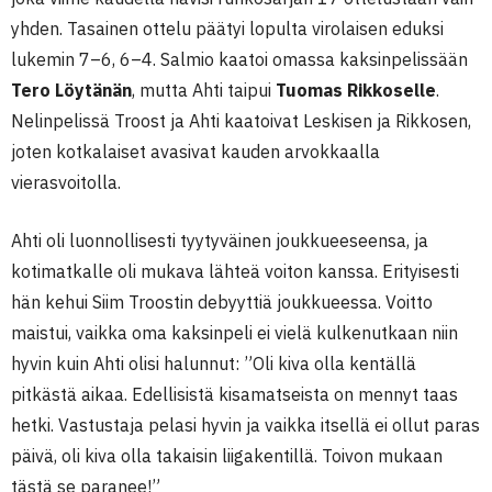
yhden. Tasainen ottelu päätyi lopulta virolaisen eduksi
lukemin 7–6, 6–4. Salmio kaatoi omassa kaksinpelissään
Tero Löytänän
, mutta Ahti taipui
Tuomas Rikkoselle
.
Nelinpelissä Troost ja Ahti kaatoivat Leskisen ja Rikkosen,
joten kotkalaiset avasivat kauden arvokkaalla
vierasvoitolla.
Ahti oli luonnollisesti tyytyväinen joukkueeseensa, ja
kotimatkalle oli mukava lähteä voiton kanssa. Erityisesti
hän kehui Siim Troostin debyyttiä joukkueessa. Voitto
maistui, vaikka oma kaksinpeli ei vielä kulkenutkaan niin
hyvin kuin Ahti olisi halunnut: ”Oli kiva olla kentällä
pitkästä aikaa. Edellisistä kisamatseista on mennyt taas
hetki. Vastustaja pelasi hyvin ja vaikka itsellä ei ollut paras
päivä, oli kiva olla takaisin liigakentillä. Toivon mukaan
tästä se paranee!”