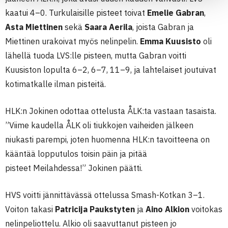
kaatui 4–0. Turkulaisille pisteet toivat
Emelie Gabran
,
Asta Miettinen
sekä
Saara Aerila
, joista Gabran ja
Miettinen urakoivat myös nelinpelin.
Emma Kuusisto
oli
lähellä tuoda LVS:lle pisteen, mutta Gabran voitti
Kuusiston lopulta 6–2, 6–7, 11–9, ja lahtelaiset joutuivat
kotimatkalle ilman pisteitä.
HLK:n Jokinen odottaa ottelusta ÅLK:ta vastaan tasaista.
”Viime kaudella ÅLK oli tiukkojen vaiheiden jälkeen
niukasti parempi, joten huomenna HLK:n tavoitteena on
kääntää lopputulos toisin päin ja pitää
pisteet Meilahdessa!” Jokinen päätti.
HVS voitti jännittävässä ottelussa Smash-Kotkan 3–1.
Voiton takasi
Patricija Paukstyten
ja
Aino Alkion
voitokas
nelinpeliottelu. Alkio oli saavuttanut pisteen jo