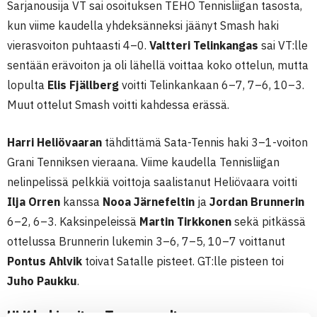
Sarjanousija VT sai osoituksen TEHO Tennisliigan tasosta,
kun viime kaudella yhdeksänneksi jäänyt Smash haki
vierasvoiton puhtaasti 4–0.
Valtteri Telinkangas
sai VT:lle
sentään erävoiton ja oli lähellä voittaa koko ottelun, mutta
lopulta
Elis Fjällberg
voitti Telinkankaan 6–7, 7–6, 10–3.
Muut ottelut Smash voitti kahdessa erässä.
Harri Heliövaaran
tähdittämä Sata-Tennis haki 3–1-voiton
Grani Tenniksen vieraana. Viime kaudella Tennisliigan
nelinpelissä pelkkiä voittoja saalistanut Heliövaara voitti
Ilja Orren
kanssa
Nooa Järnefeltin
ja
Jordan Brunnerin
6–2, 6–3. Kaksinpeleissä
Martin Tirkkonen
sekä pitkässä
ottelussa Brunnerin lukemin 3–6, 7–5, 10–7 voittanut
Pontus Ahlvik
toivat Satalle pisteet. GT:lle pisteen toi
Juho Paukku
.
HLK haki voiton Tampereelta