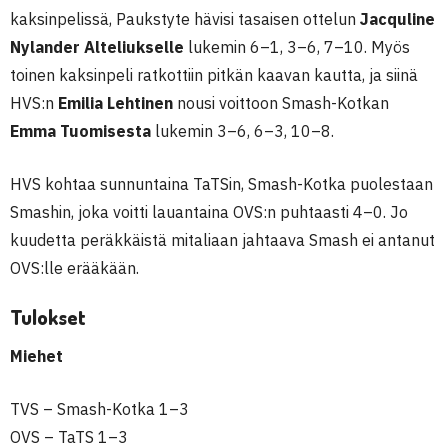
kaksinpelissä, Paukstyte hävisi tasaisen ottelun
Jacquline
Nylander Alteliukselle
lukemin 6–1, 3–6, 7–10. Myös
toinen kaksinpeli ratkottiin pitkän kaavan kautta, ja siinä
HVS:n
Emilia Lehtinen
nousi voittoon Smash-Kotkan
Emma Tuomisesta
lukemin 3–6, 6–3, 10–8.
HVS kohtaa sunnuntaina TaTSin, Smash-Kotka puolestaan
Smashin, joka voitti lauantaina OVS:n puhtaasti 4–0. Jo
kuudetta peräkkäistä mitaliaan jahtaava Smash ei antanut
OVS:lle erääkään.
Tulokset
Miehet
TVS – Smash-Kotka 1–3
OVS – TaTS 1–3