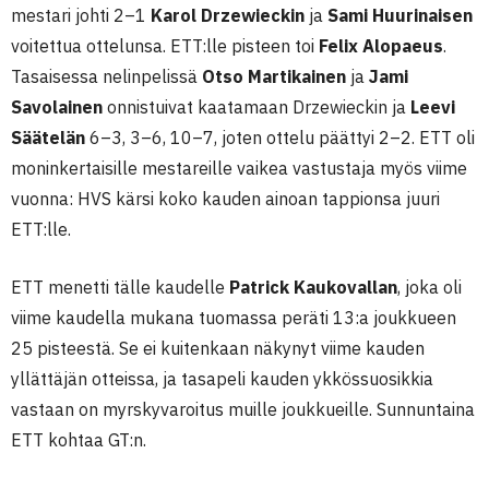
mestari johti 2–1
Karol Drzewieckin
ja
Sami Huurinaisen
voitettua ottelunsa. ETT:lle pisteen toi
Felix Alopaeus
.
Tasaisessa nelinpelissä
Otso Martikainen
ja
Jami
Savolainen
onnistuivat kaatamaan Drzewieckin ja
Leevi
Säätelän
6–3, 3–6, 10–7, joten ottelu päättyi 2–2. ETT oli
moninkertaisille mestareille vaikea vastustaja myös viime
vuonna: HVS kärsi koko kauden ainoan tappionsa juuri
ETT:lle.
ETT menetti tälle kaudelle
Patrick Kaukovallan
, joka oli
viime kaudella mukana tuomassa peräti 13:a joukkueen
25 pisteestä. Se ei kuitenkaan näkynyt viime kauden
yllättäjän otteissa, ja tasapeli kauden ykkössuosikkia
vastaan on myrskyvaroitus muille joukkueille. Sunnuntaina
ETT kohtaa GT:n.