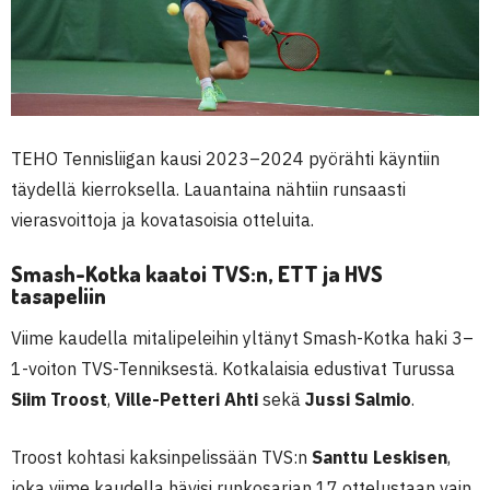
TEHO Tennisliigan kausi 2023–2024 pyörähti käyntiin
täydellä kierroksella. Lauantaina nähtiin runsaasti
vierasvoittoja ja kovatasoisia otteluita.
Smash-Kotka kaatoi TVS:n, ETT ja HVS
tasapeliin
Viime kaudella mitalipeleihin yltänyt Smash-Kotka haki 3–
1-voiton TVS-Tenniksestä. Kotkalaisia edustivat Turussa
Siim Troost
,
Ville-Petteri Ahti
sekä
Jussi Salmio
.
Troost kohtasi kaksinpelissään TVS:n
Santtu Leskisen
,
joka viime kaudella hävisi runkosarjan 17 ottelustaan vain