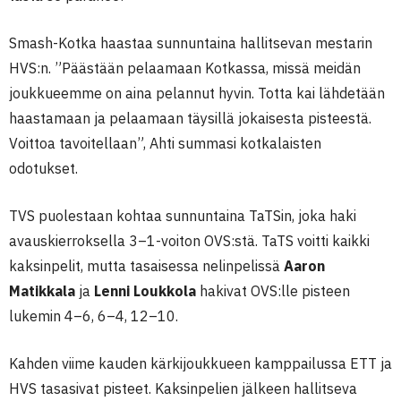
Smash-Kotka haastaa sunnuntaina hallitsevan mestarin
HVS:n. ”Päästään pelaamaan Kotkassa, missä meidän
joukkueemme on aina pelannut hyvin. Totta kai lähdetään
haastamaan ja pelaamaan täysillä jokaisesta pisteestä.
Voittoa tavoitellaan”, Ahti summasi kotkalaisten
odotukset.
TVS puolestaan kohtaa sunnuntaina TaTSin, joka haki
avauskierroksella 3–1-voiton OVS:stä. TaTS voitti kaikki
kaksinpelit, mutta tasaisessa nelinpelissä
Aaron
Matikkala
ja
Lenni Loukkola
hakivat OVS:lle pisteen
lukemin 4–6, 6–4, 12–10.
Kahden viime kauden kärkijoukkueen kamppailussa ETT ja
HVS tasasivat pisteet. Kaksinpelien jälkeen hallitseva