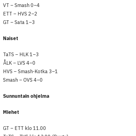
VT – Smash 0–4
ETT – HVS 2–2
GT – Sata 1–3
Naiset
TaTS – HLK 1–3
ÅLK – LVS 4–0
HVS – Smash-Kotka 3–1
Smash – OVS 4–0
Sunnuntain ohjelma
Miehet
GT – ETT klo 11.00