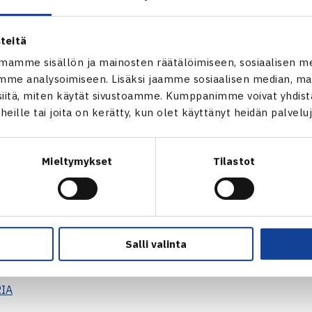
enkilön Suomen Tennisliitto (@tennisfin) jakama julkaisu
teitä
mamme sisällön ja mainosten räätälöimiseen, sosiaalisen m
me analysoimiseen. Lisäksi jaamme sosiaalisen median, mai
en lisäksi pelaajat toimivat turnauksessa tuomareina ja joukk
itä, miten käytät sivustoamme. Kumppanimme voivat yhdistää
ierumäen aktiviteettien parissa.
t heille tai joita on kerätty, kun olet käyttänyt heidän palvelu
rttuivat tuomaritehtäviin rohkein mielin. Useat pelaajat osoitti
äyttivät muun muassa esimerkillisesti ääntään. Kokemusten myö
Mieltymykset
Tilastot
hemmässä vaiheessa myös tuomaritehtävissä. Joka tapaukses
ta ja kehittää myös omaa peliä. Kiitos myös valmentajille ja 
puna. Hyvin yhteisöllistä toimintaa, kertoi Tennisliiton kilpailup
Salli valinta
KI TULOKSET
IA