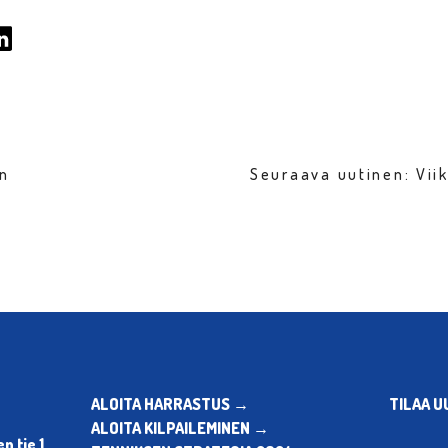
en
Seuraava uutinen: Vi
ALOITA HARRASTUS →
TILAA U
ALOITA KILPAILEMINEN →
 tie 1,