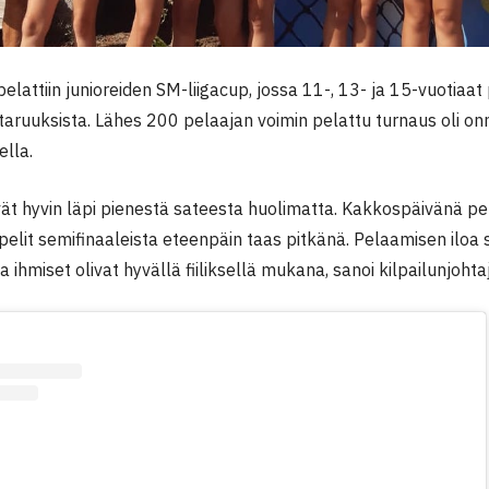
elattiin junioreiden SM-liigacup, jossa 11-, 13- ja 15-vuotiaa
ruuksista. Lähes 200 pelaajan voimin pelattu turnaus oli onni
ella.
ät hyvin läpi pienestä sateesta huolimatta. Kakkospäivänä pe
pelit semifinaaleista eteenpäin taas pitkänä. Pelaamisen iloa 
ja ihmiset olivat hyvällä fiiliksellä mukana, sanoi kilpailunjoht