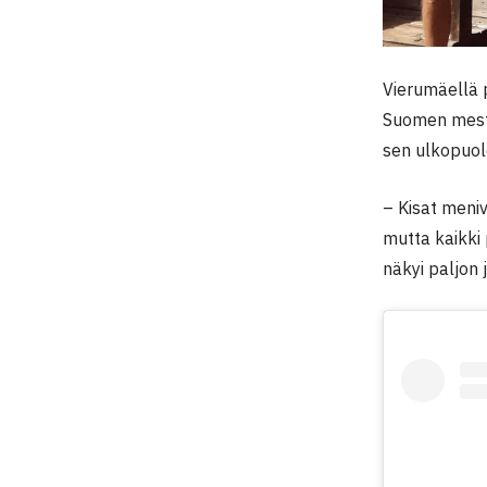
Vierumäellä p
Suomen mesta
sen ulkopuol
– Kisat meniv
mutta kaikki 
näkyi paljon 