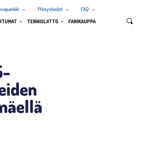
uvapankki
Yhteystiedot
FAQ
HTUMAT
TENNISLIITTO
FANIKAUPPA
5-
eiden
mäellä