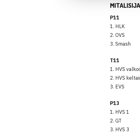
MITALISIJ
P11
1. HLK
2. OVS
3. Smash
T11
1. HVS valko
2. HVS kelta
3. EVS
P13
1. HVS 1
2. GT
3. HVS 3