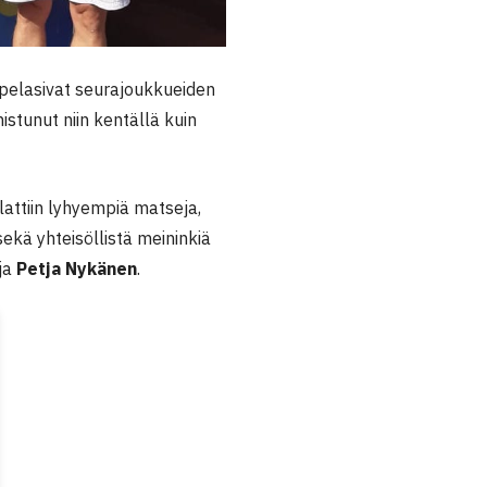
t pelasivat seurajoukkueiden
stunut niin kentällä kuin
lattiin lyhyempiä matseja,
sekä yhteisöllistä meininkiä
aja
Petja Nykänen
.