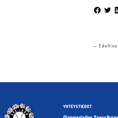
← Edellin
YHTEYSTIEDOT
Olympiastadion, Paavo Nurmen