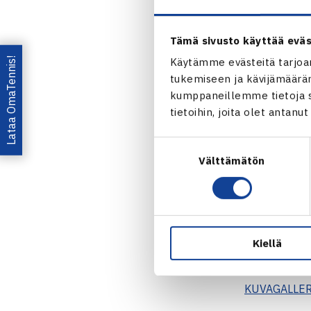
H
Tämä sivusto käyttää eväs
Lataa OmaTennis!
Käytämme evästeitä tarjoa
tukemiseen ja kävijämääräm
Itse pelaamis
kumppaneillemme tietoja si
vapaa-aikaa V
tietoihin, joita olet antanu
– Pelaajat ta
Suostumuksen
tuolissa ja k
Välttämätön
valinta
toimivat myö
sääntökokemus
loistavasti a
Heinonen
.
Kiellä
KATSO KAIK
KUVAGALLER