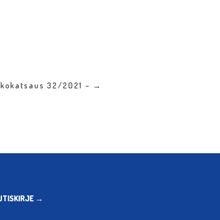
ikkokatsaus 32/2021 – →
UTISKIRJE →