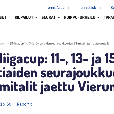
TennisÄssä
TennisClub
K
SET
KILPAILUT
SEURAT
HUIPPU-URHEILU
TAPA
aportit
>
SM-liigacup: 11-, 13- ja 15-vuotiaiden seurajoukkueiden SM-mitalit jaettu Vierumäellä
iigacup: 11-, 13- ja 1
tiaiden seurajoukku
italit jaettu Vieru
16:56 | Raportit