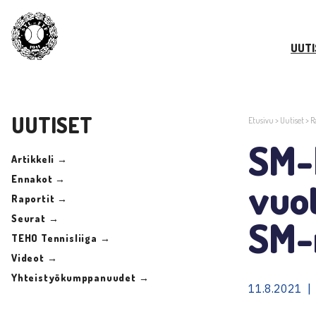
UUTI
UUTISET
Etusivu
>
Uutiset
>
R
SM-l
Artikkeli →
Ennakot →
vuo
Raportit →
Seurat →
SM-m
TEHO Tennisliiga →
Videot →
Yhteistyökumppanuudet →
11.8.2021 | 