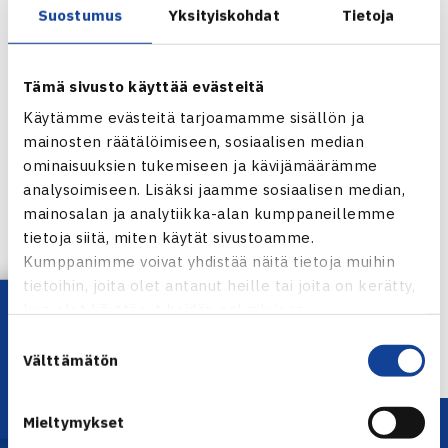
Suostumus
Yksityiskohdat
Tietoja
Tämä sivusto käyttää evästeitä
Käytämme evästeitä tarjoamamme sisällön ja
mainosten räätälöimiseen, sosiaalisen median
ominaisuuksien tukemiseen ja kävijämäärämme
analysoimiseen. Lisäksi jaamme sosiaalisen median,
mainosalan ja analytiikka-alan kumppaneillemme
Jaa:
tietoja siitä, miten käytät sivustoamme.
Kumppanimme voivat yhdistää näitä tietoja muihin
tietoihin, joita olet antanut heille tai joita on kerätty,
Lataa OmaTennis!
kun olet käyttänyt heidän palvelujaan.
← Edellinen
Suostumuksen
Välttämätön
valinta
Mieltymykset