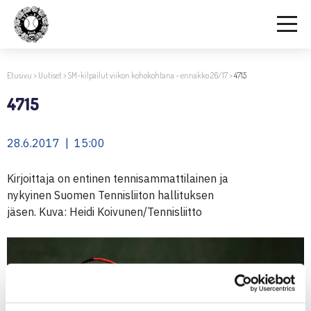
Etusivu
>
Uutiset
>
SM-kilpailut viikon kohokohtana – ennakko 26/17
>
4715
4715
28.6.2017 | 15:00
Kirjoittaja on entinen tennisammattilainen ja
nykyinen Suomen Tennisliiton hallituksen
jäsen. Kuva: Heidi Koivunen/Tennisliitto