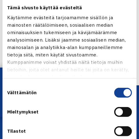
Tämä sivusto käyttää evästeitä
Käytämme evästeitä tarjoamamme sisällön ja
mainosten räätälöimiseen, sosiaalisen median
Jaa:
ominaisuuksien tukemiseen ja kävijämäärämme
analysoimiseen. Lisäksi jaamme sosiaalisen median,
mainosalan ja analytiikka-alan kumppaneillemme
tietoja siitä, miten käytät sivustoamme.
← Edellinen
Kumppanimme voivat yhdistää näitä tietoja muihin
tietoihin, joita olet antanut heille tai joita on kerätty,
Lataa OmaTennis!
kun olet käyttänyt heidän palvelujaan.
Suostumuksen
Välttämätön
valinta
Mieltymykset
Tilastot