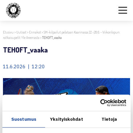
Etusivu
>
Uutiset
>
Ennakot
>
SM-kilpailut pelataan Kaarinassa 22.-28.6. – Viikonlopun
ratkaisupelit Yle Areenasta
>
TEHOFT_vaaka
TEHOFT_vaaka
11.6.2026 | 12:20
Suostumus
Yksityiskohdat
Tietoja