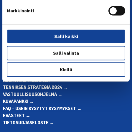
YHTEYSTIEDOT
Markkinointi
Olympiastadion, Paavo Nurmen tie 1, 00250 Helsinki
Puh. 010 574 3959
Toimiston puhelinajat:
ma-pe klo 10.00-12.00
Salli kaikki
Muina aikoina olkaa yhteydessä
sähköpostitse: toimisto@tennis.fi
Salli valinta
KAIKKI YHTEYSTIEDOT →
Kiellä
ALOITA HARRASTUS →
ALOITA KILPAILEMINEN →
TENNIKSEN STRATEGIA 2024 →
VASTUULLISUUSOHJELMA →
KUVAPANKKI →
FAQ – USEIN KYSYTYT KYSYMYKSET →
EVÄSTEET →
TIETOSUOJASELOSTE →