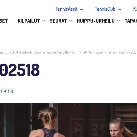
TennisÄssä
TennisClub
K
SET
KILPAILUT
SEURAT
HUIPPU-URHEILU
TAPA
aportit
>
SM-kilpailuiden puolivälieräparit selvillä – Vänni yllätti hallitsevan mestarin Ahdin
>
DSC
02518
 19:54