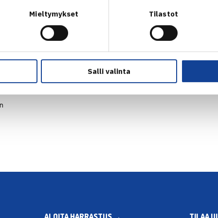
Mieltymykset
Tilastot
Salli valinta
en
ALOITA HARRASTUS →
TILAA U