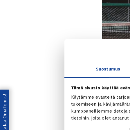
Suostumus
Tämä sivusto käyttää eväs
Lataa OmaTennis!
Käytämme evästeitä tarjoa
tukemiseen ja kävijämääräm
kumppaneillemme tietoja si
tietoihin, joita olet antanu