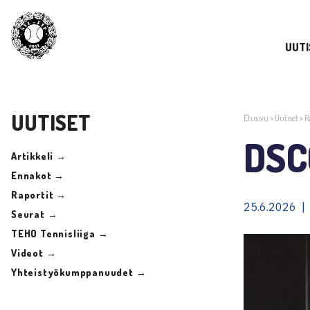
UUTI
UUTISET
Etusivu
>
Uutiset
>
R
DSC
Artikkeli →
Ennakot →
Raportit →
25.6.2026 |
Seurat →
TEHO Tennisliiga →
Videot →
Yhteistyökumppanuudet →