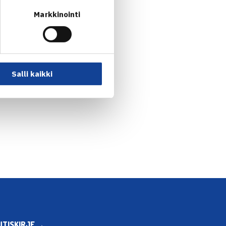
Markkinointi
Salli kaikki
UTISKIRJE →