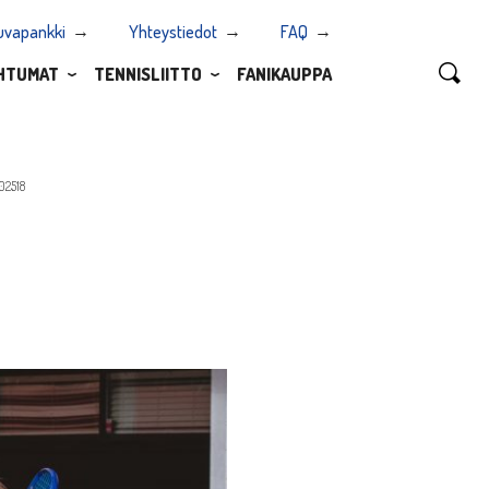
uvapankki
Yhteystiedot
FAQ
HTUMAT
TENNISLIITTO
FANIKAUPPA
02518