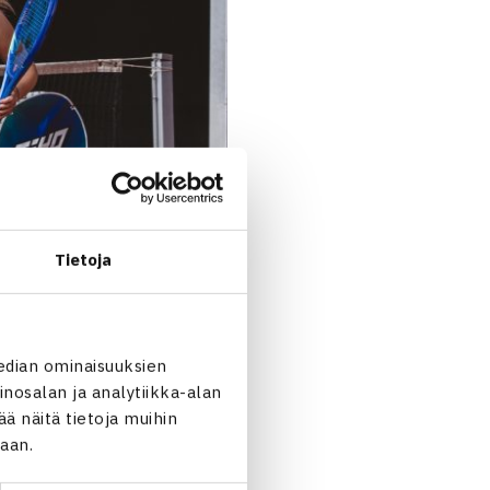
Tietoja
edian ominaisuuksien
nosalan ja analytiikka-alan
 näitä tietoja muihin
jaan.