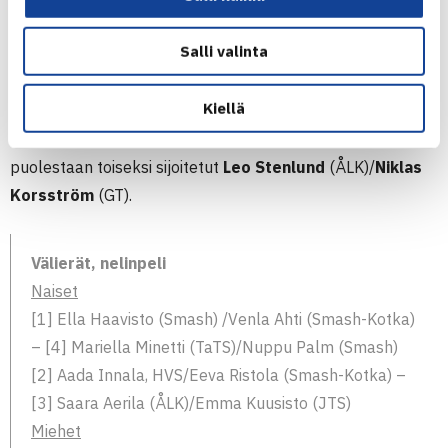
nelinpelissäkin; ainoastaan kaksi kahdeksasta parista
Salli valinta
välierissä ovat sijoittamattomia. Smashin
Elis
Fjällberg
/
Rasmus Rapo
pudotti moninkertaiset nelinpelin
Kiellä
Suomen mestarit
Jussi
(V-P)ja
Hermanni Tiaisen
(TaTS) ja
Juho-Eric Biggs
(SVS)/
Lucas Eriksson
(ÅLK) voittivat
puolestaan toiseksi sijoitetut
Leo Stenlund
(ÅLK)/
Niklas
Korsström
(GT).
Välierät, nelinpeli
Naiset
[1] Ella Haavisto (Smash) /Venla Ahti (Smash-Kotka)
– [4] Mariella Minetti (TaTS)/Nuppu Palm (Smash)
[2] Aada Innala, HVS/Eeva Ristola (Smash-Kotka) –
[3] Saara Aerila (ÅLK)/Emma Kuusisto (JTS)
Miehet