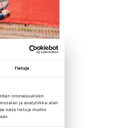
Tietoja
edian ominaisuuksien
nosalan ja analytiikka-alan
 näitä tietoja muihin
jaan.