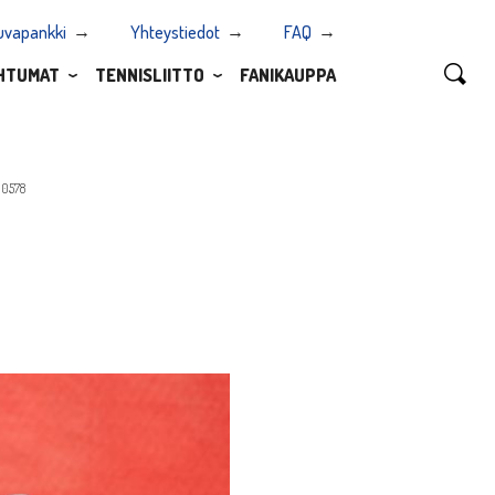
uvapankki
Yhteystiedot
FAQ
HTUMAT
TENNISLIITTO
FANIKAUPPA
00578