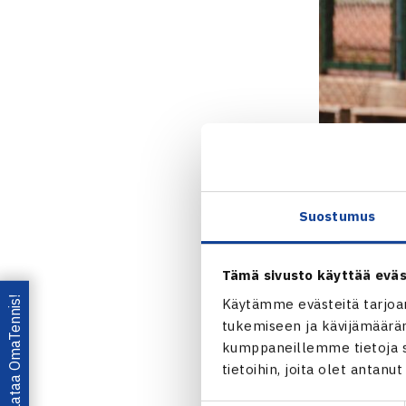
Suostumus
Tämä sivusto käyttää eväs
Lataa OmaTennis!
Käytämme evästeitä tarjoa
tukemiseen ja kävijämääräm
kumppaneillemme tietoja si
tietoihin, joita olet antanu