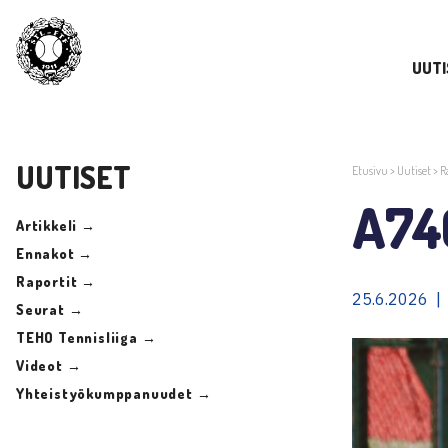
UUTI
UUTISET
Etusivu
>
Uutiset
>
R
A74
Artikkeli →
Ennakot →
Raportit →
25.6.2026 |
Seurat →
TEHO Tennisliiga →
Videot →
Yhteistyökumppanuudet →