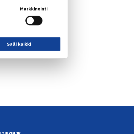
Markkinointi
Salli kaikki
UTISKIRJE →