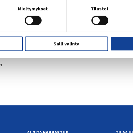
Mieltymykset
Tilastot
Salli valinta
en
ALOITA HARRASTUS →
TILAA U