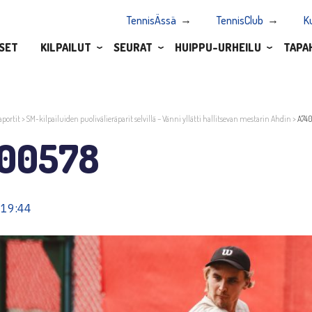
TennisÄssä
TennisClub
K
SET
KILPAILUT
SEURAT
HUIPPU-URHEILU
TAPA
aportit
>
SM-kilpailuiden puolivälieräparit selvillä – Vänni yllätti hallitsevan mestarin Ahdin
>
A74
00578
 19:44