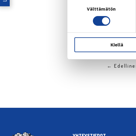
Suostumuksen
Jaa:
Välttämätön
valinta
Kiellä
← Edellin
YHTEYSTIEDOT