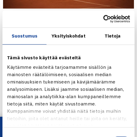
Viime kesän pronssimitalistit kuudenneksi sijoitettu
Venla
Ahti
(Smash-Kotka) ja seitsemänneksi sijoitettu
Mariella
Suostumus
Yksityiskohdat
Tietoja
Minetti
(TaTS) ovat myös varmasti nälkäisiä kirkastamaan
mitaleitaan.
Tämä sivusto käyttää evästeitä
Sijoittamattomista pelaajista löytyy usein yllättäjiä.
Käytämme evästeitä tarjoamamme sisällön ja
Massapelaamisessa korostuu varmuus, mutta myös
mainosten räätälöimiseen, sosiaalisen median
vahvalyöntiset pelaajat saavat painavilla lyönneillään
ominaisuuksien tukemiseen ja kävijämäärämme
tuloksia aikaan. Varmalyöntisiä sijoittamattomia pelaajia
analysoimiseen. Lisäksi jaamme sosiaalisen median,
mainosalan ja analytiikka-alan kumppaneillemme
ovat muun muassa
Saara Aerila
(RaVS),
Marissa Minetti
tietoja siitä, miten käytät sivustoamme.
(TaTS),
Heidi Sarkkinen
(OVS) ja
Satu Kyyrä
(EVS).
Kumppanimme voivat yhdistää näitä tietoja muihin
Kaavion yksi kovalyöntisimmistä pelaajista on vahvasti
tietoihin, joita olet antanut heille tai joita on kerätty,
kansainvälisissä juniorikilpailuissa viime aikoina pelannut
kun olet käyttänyt heidän palvelujaan.
Clarissa Blomqvist
(HTK, kuvassa). Myös 21-vuotiaiden
Suostumuksen