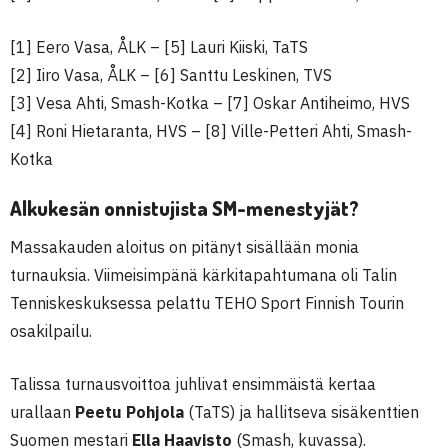
[1] Eero Vasa, ÅLK – [5] Lauri Kiiski, TaTS
[2] Iiro Vasa, ÅLK – [6] Santtu Leskinen, TVS
[3] Vesa Ahti, Smash-Kotka – [7] Oskar Antiheimo, HVS
[4] Roni Hietaranta, HVS – [8] Ville-Petteri Ahti, Smash-
Kotka
Alkukesän onnistujista SM-menestyjät?
Massakauden aloitus on pitänyt sisällään monia
turnauksia. Viimeisimpänä kärkitapahtumana oli Talin
Tenniskeskuksessa pelattu TEHO Sport Finnish Tourin
osakilpailu.
Talissa turnausvoittoa juhlivat ensimmäistä kertaa
urallaan
Peetu Pohjola
(TaTS) ja hallitseva sisäkenttien
Suomen mestari
Ella Haavisto
(Smash, kuvassa).