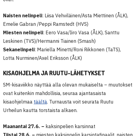
Naisten nelinpeli
: Liisa Vehviläinen/Asta Miettinen (ÅLK),
Emelie Gabran /Peppi Ramstedt (HVS)
Miesten nelinpeli
: Eero Vasa/Iiro Vasa (ÅLK), Santtu
Leskinen (TVS)/Hermanni Tiainen (Smash)
Sekanelinpeli
: Mariella Minetti/Roni Rikkonen (TaTS),
Lotta Nurminen/Axel Eriksson (ÅLK)
KISAOHJELMA JA RUUTU-LÄHETYKSET
SM-kisaviikko näyttää alla olevan mukaiselta – muutokset
ovat kuitenkin mahdollisia, seuraa ajantasaista
kisaohjelmaa
täältä
. Turnausta voit seurata Ruutu
Urheilun kautta torstaista alkaen.
Maanantai 27.6.
–
kaksinpelien karsinnat
Tiistai 28.6. –
miesten kaksinpelin karsintafinaalit, naisten