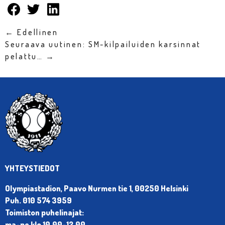
← Edellinen
Seuraava uutinen: SM-kilpailuiden karsinnat
pelattu… →
YHTEYSTIEDOT
Olympiastadion, Paavo Nurmen tie 1, 00250 Helsinki
Puh. 010 574 3959
Toimiston puhelinajat:
ma-pe klo 10.00-12.00