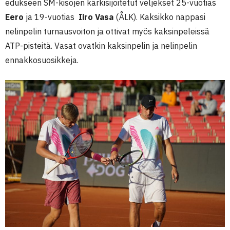
edukseen SM-kisojen kärkisijoitetut veljekset 25-vuotias
Eero
ja 19-vuotias
Iiro Vasa
(ÅLK). Kaksikko nappasi
nelinpelin turnausvoiton ja ottivat myös kaksinpeleissä
ATP-pisteitä. Vasat ovatkin kaksinpelin ja nelinpelin
ennakkosuosikkeja.