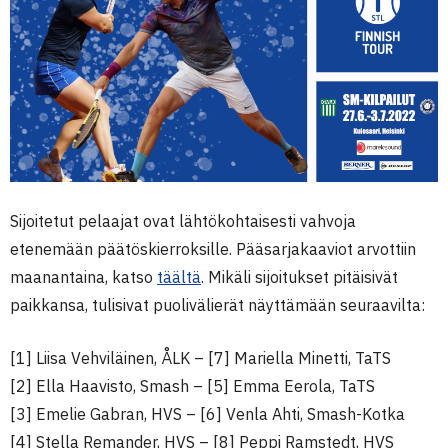
Sijoitetut pelaajat ovat lähtökohtaisesti vahvoja
etenemään päätöskierroksille. Pääsarjakaaviot arvottiin
maanantaina, katso
täältä
. Mikäli sijoitukset pitäisivät
paikkansa, tulisivat puolivälierät näyttämään seuraavilta:
[1] Liisa Vehviläinen, ÅLK – [7] Mariella Minetti, TaTS
[2] Ella Haavisto, Smash – [5] Emma Eerola, TaTS
[3] Emelie Gabran, HVS – [6] Venla Ahti, Smash-Kotka
[4] Stella Remander, HVS – [8] Peppi Ramstedt, HVS