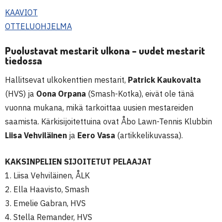
KAAVIOT
OTTELUOHJELMA
Puolustavat mestarit ulkona – uudet mestarit
tiedossa
Hallitsevat ulkokenttien mestarit,
Patrick Kaukovalta
(HVS) ja
Oona Orpana
(Smash-Kotka), eivät ole tänä
vuonna mukana, mikä tarkoittaa uusien mestareiden
saamista. Kärkisijoitettuina ovat Åbo Lawn-Tennis Klubbin
Liisa Vehviläinen
ja
Eero Vasa
(artikkelikuvassa).
KAKSINPELIEN SIJOITETUT PELAAJAT
1. Liisa Vehviläinen, ÅLK
2. Ella Haavisto, Smash
3. Emelie Gabran, HVS
4. Stella Remander, HVS