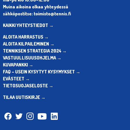
Muina aikoina olkaa yhteydessä
sähköpostitse: toimisto@tennis.fi
KAIKKI YHTEYSTIEDOT →
ALOITA HARRASTUS →
ALOITA KILPAILEMINEN →
TENNIKSEN STRATEGIA 2024 →
VASTUULLISUUSOHJELMA →
KUVAPANKKI →
FAQ – USEIN KYSYTYT KYSYMYKSET →
EVÄSTEET →
TIETOSUOJASELOSTE →
TILAA UUTISKIRJE →