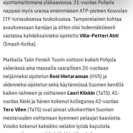
sijoittamattomana yläkaaviossa. 21-vuotias Pohjola
nappasi myös uransa ensimmäisen ATP-pisteen Kouvolan
ITF-turnauksessa toukokuussa. Tamperelainen kohtaa
avauksessaan karsijan ja sitten olisi todennäköisesti
vastassa kahdeksanneksi sijoitettu
Ville-Petteri Ahti
(Smash-Kotka).
Matkalla Talin Finnish Tourin voittoon kukisti Pohjola
välierässä aina massalla vaarallisen 20-vuotiaan
neljänneksi sijoitetun
Roni Hietarannan
(HVS) ja
viidenneksi sijoitetun sekä käytännössä Suomen kentillä
kaiken nähneen ja voittaneen
Lauri Kiiskin
(TaTS). 41-
vuotias Kiiski ja hänen kokenut kollegansa 42-vuotias
Tero Vilen
(TaTS) ovat ainoat ulkokenttien Suomen
mestaruuden voittamaan kyenneet pelaajat kaaviosta.
Voisiko kokenut kaksikko vieläkin lyödä kapuloita