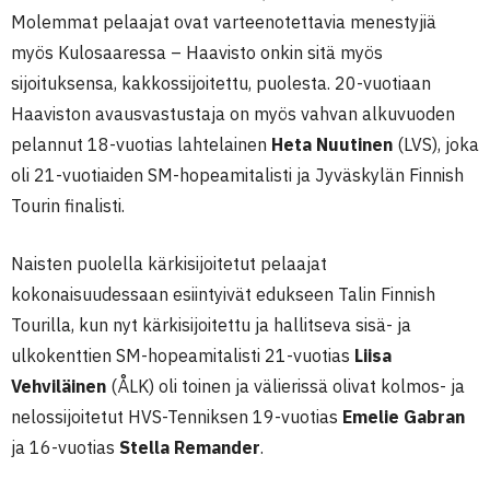
Molemmat pelaajat ovat varteenotettavia menestyjiä
myös Kulosaaressa – Haavisto onkin sitä myös
sijoituksensa, kakkossijoitettu, puolesta. 20-vuotiaan
Haaviston avausvastustaja on myös vahvan alkuvuoden
pelannut 18-vuotias lahtelainen
Heta Nuutinen
(LVS), joka
oli 21-vuotiaiden SM-hopeamitalisti ja Jyväskylän Finnish
Tourin finalisti.
Naisten puolella kärkisijoitetut pelaajat
kokonaisuudessaan esiintyivät edukseen Talin Finnish
Tourilla, kun nyt kärkisijoitettu ja hallitseva sisä- ja
ulkokenttien SM-hopeamitalisti 21-vuotias
Liisa
Vehviläinen
(ÅLK) oli toinen ja välierissä olivat kolmos- ja
nelossijoitetut HVS-Tenniksen 19-vuotias
Emelie Gabran
ja 16-vuotias
Stella Remander
.