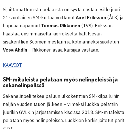
Sijoittamattomista pelaajista on syytä nostaa esille juuri
21-vuotiaiden SM-kultaa voittanut
Axel Eriksson
(ÅLK) ja
hopeaa napannut
Tuomas Rikkonen
(TVS). Eriksson
haastaa ensimmäisellä kierroksella hallitsevan
sisäkenttien Suomen mestarin ja kolmanneksi sijoitetun
Vesa Ahdin
– Rikkonen avaa karsijaa vastaan.
KAAVIOT
SM-mitaleista pelataan myös nelinpeleissä ja
sekanelinpelissä
Sekanelinpeli tekee paluun ulkokenttien SM-kilpailuihin
neljän vuoden tauon jälkeen – viimeksi luokka pelattiin
juurikin GVLK:n järjestämissä kisoissa 2018. SM-mitaleista
pelataan myös nelinpeleissä. Luokkien kärkisijoitetut parit
ovat: